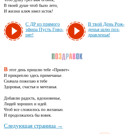
В твоей душе чтоб было лето,
И жизни ключ имел исток!
С ДР из пря­мо­го
В твой День Рож­
эфи­ра Пусть Го­во­
денья шлю поз­
рят!
драв­ленья!
В
этот день пришлю тебе «Привет»
И прикреплю здесь примечанье.
Сначала пожелаю я тебе
Здоровья, счастья и мечтанья.
Добавлю радость, вдохновенье,
Людей хороших и идей.
Чтоб все сложилось по желанью.
И продолжалось бы вовек.
Следующая страница →