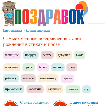
Поздравления
→
С днем рождения
Самые смешные поздравления с днем
рождения в стихах и прозе
женщине
подруге
сестре
девушке
маме
мужчине
другу
брату
парню
папе
ребенку
коллеге
начальнику
родным
прикольные
короткие
картинки
по годам
еще
С днем рож­де­ния
С днем рож­де­ния