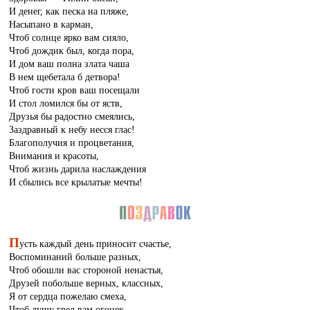
И денег, как песка на пляже,
Насыпано в карман,
Чтоб солнце ярко вам сияло,
Чтоб дождик был, когда пора,
И дом ваш полна злата чаша
В нем щебетала б детвора!
Чтоб гости кров ваш посещали
И стол ломился бы от яств,
Друзья бы радостно смеялись,
Заздравный к небу несся глас!
Благополучия и процветания,
Внимания и красоты,
Чтоб жизнь дарила наслаждения
И сбылись все крылатые мечты!
П
усть каждый день приносит счастье,
Воспоминаний больше разных,
Чтоб обошли вас стороной ненастья,
Друзей побольше верных, классных,
Я от сердца пожелаю смеха,
Чтоб душу грел вам огонек,