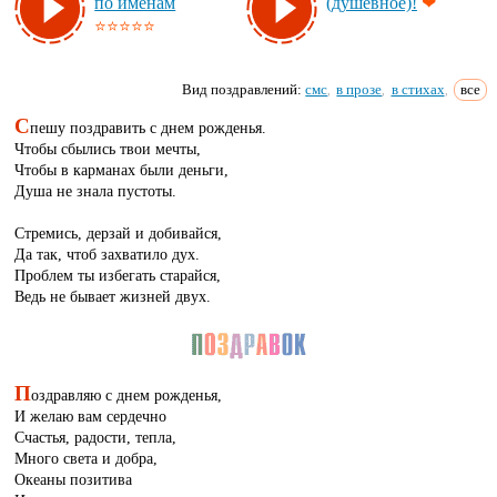
по име­нам
(ду­шев­ное)!
❤
⭐⭐⭐⭐⭐
Вид поздравлений:
смс
в прозе
в стихах
все
,
,
,
С
пешу поздравить с днем рожденья.
Чтобы сбылись твои мечты,
Чтобы в карманах были деньги,
Душа не знала пустоты.
Стремись, дерзай и добивайся,
Да так, чтоб захватило дух.
Проблем ты избегать старайся,
Ведь не бывает жизней двух.
П
оздравляю с днем рожденья,
И желаю вам сердечно
Счастья, радости, тепла,
Много света и добра,
Океаны позитива