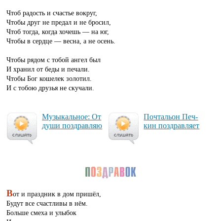
Чтоб радость и счастье вокруг,
Чтобы друг не предал и не бросил,
Чтоб тогда, когда хочешь — на юг,
Чтобы в сердце — весна, а не осень.
Чтобы рядом с тобой ангел был
И хранил от беды и печали.
Чтобы Бог кошелек золотил.
И с тобою друзья не скучали.
Му­зы­каль­ное: От
Поч­таль­он Печ­
ду­ши поз­драв­ляю
кин поз­драв­ля­ет
В
от и праздник в дом пришёл,
Будут все счастливы в нём.
Больше смеха и улыбок