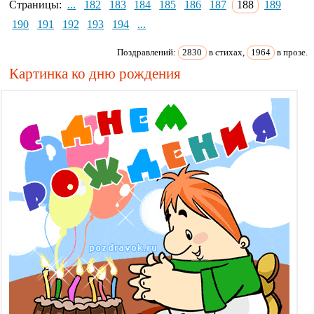
Страницы:
...
182
183
184
185
186
187
188
189
190
191
192
193
194
...
Поздравлений:
2830
в стихах,
1964
в прозе.
Картинка ко дню рождения