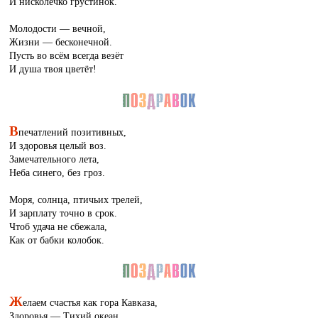
И нисколечко грустинок.
Молодости — вечной,
Жизни — бесконечной.
Пусть во всём всегда везёт
И душа твоя цветёт!
В
печатлений позитивных,
И здоровья целый воз.
Замечательного лета,
Неба синего, без гроз.
Моря, солнца, птичьих трелей,
И зарплату точно в срок.
Чтоб удача не сбежала,
Как от бабки колобок.
Ж
елаем счастья как гора Кавказа,
Здоровья — Тихий океан,