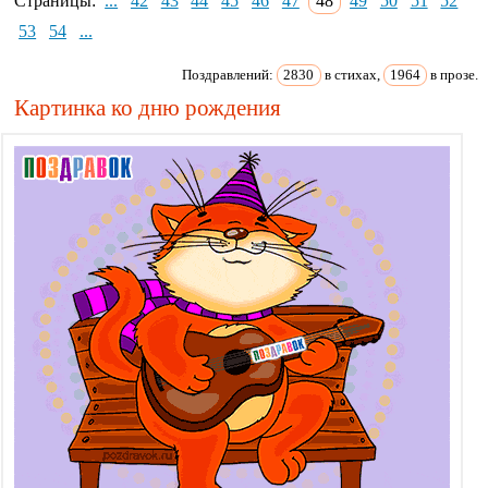
Страницы:
...
42
43
44
45
46
47
48
49
50
51
52
53
54
...
Поздравлений:
2830
в стихах,
1964
в прозе.
Картинка ко дню рождения