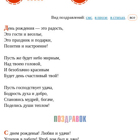
Вид поздравлений:
смс
в прозе
в стихах
все
,
,
,
Д
ень рождения — это радость,
Это гости и веселье,
Это праздник и подарки,
Позитив и настроение!
Пусть же будет небо мирным,
Над твоею головой,
И безоблачно красивым
Будет день счастливый твой!
Пусть господствует удача,
Бодрость духа и добро,
Становись мудрей, богаче,
Поделись души теплом!
С
днем рожденья! Любви и удачи!
Успехов в работе! Чтоб дом был и дача!