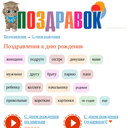
Поздравления
→
С днем рождения
Поздравления к дню рождения
женщине
подруге
сестре
девушке
маме
мужчине
другу
брату
парню
папе
ребенку
коллеге
начальнику
родным
прикольные
короткие
картинки
по годам
еще
С днем рож­де­ния
С днем рож­де­ния
по име­нам
(ду­шев­ное)!
❤
⭐⭐⭐⭐⭐