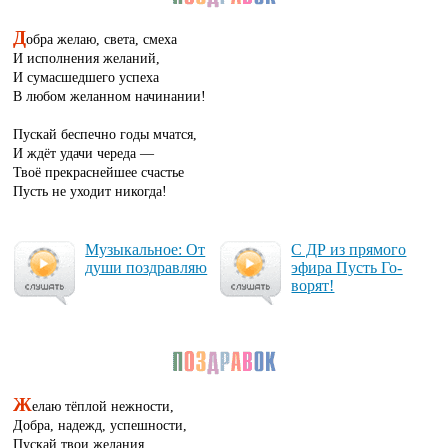
Д
обра желаю, света, смеха
И исполнения желаний,
И сумасшедшего успеха
В любом желанном начинании!
Пускай беспечно годы мчатся,
И ждёт удачи череда —
Твоё прекраснейшее счастье
Пусть не уходит никогда!
Му­зы­каль­ное: От
С ДР из пря­мо­го
ду­ши поз­драв­ляю
эфи­ра Пусть Го­
во­рят!
Ж
елаю тёплой нежности,
Добра, надежд, успешности,
Пускай твои желания