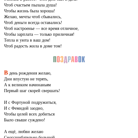
Чтоб счастьем пылала душа!
Чтобы жизнь была хороша!
Желаю, мечты чтоб сбывались,
Чтоб деньги всегда оставались!
Чтоб настроенье — все время отличное,
Чтобы зарплата — только приличная!
Тепла и уюта в ваш дом!
Чтоб радость жила в доме том!
В
день рождения желаю,
Дни впустую не терять,
А к великим начинаньям
Первый шаг скорей свершать!
И с Фортуной подружиться,
И с Фемидой заодно,
Чтобы целей всех добиться
Было свыше суждено!
А ещё, любви желаю
Сногсшибательно большой,