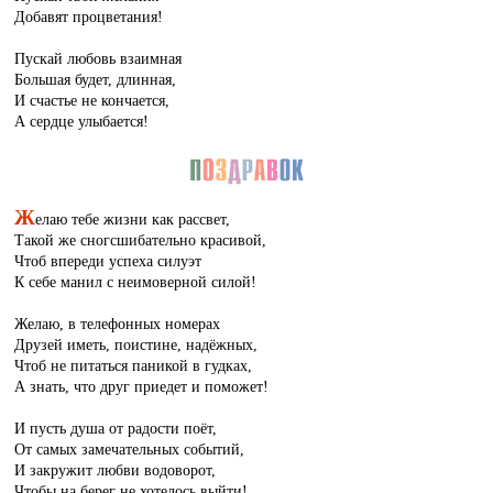
Добавят процветания!
Пускай любовь взаимная
Большая будет, длинная,
И счастье не кончается,
А сердце улыбается!
Ж
елаю тебе жизни как рассвет,
Такой же сногсшибательно красивой,
Чтоб впереди успеха силуэт
К себе манил с неимоверной силой!
Желаю, в телефонных номерах
Друзей иметь, поистине, надёжных,
Чтоб не питаться паникой в гудках,
А знать, что друг приедет и поможет!
И пусть душа от радости поёт,
От самых замечательных событий,
И закружит любви водоворот,
Чтобы на берег не хотелось выйти!