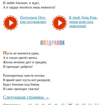
И любят близкие, и ждут,
А в сердце теплится лишь нежность!
Поч­таль­он Печ­
В твой День Рож­
кин поз­драв­ля­ет
денья шлю поз­
драв­ленья!
П
усть не кончится удача,
А в глазах цветёт мечта,
Жизнь везение даст в придачу,
И приходит доброта!
Разноцветных чувств потоки
В яркий цвет пусть всё раскрасят,
Будут близкие под боком,
И само приходит счастье!
Следующая страница →