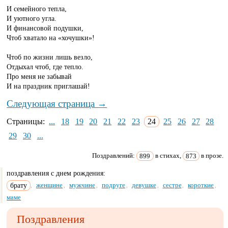
И семейного тепла,
И уютного угла.
И финансовой подушки,
Чтоб хватало на «хочушки»!
Чтоб по жизни лишь везло,
Отдыхал чтоб, где тепло.
Про меня не забывай
И на праздник приглашай!
Следующая страница →
Страницы:
...
18
19
20
21
22
23
24
25
26
27
28
29
30
...
Поздравлений:
899
в стихах,
873
в прозе.
поздравления с днем рождения:
брату
женщине
мужчине
подруге
девушке
сестре
короткие
,
,
,
,
,
,
,
маме
Поздравления