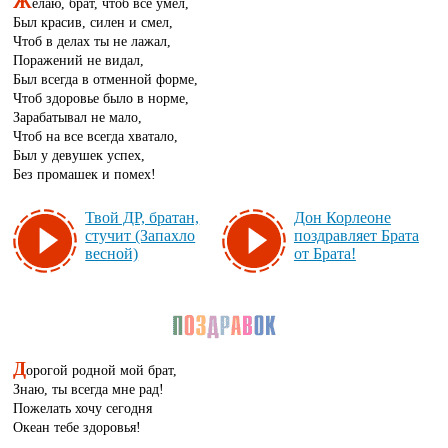
Ж
елаю, брат, чтоб все умел,
Был красив, силен и смел,
Чтоб в делах ты не лажал,
Поражений не видал,
Был всегда в отменной форме,
Чтоб здоровье было в норме,
Зарабатывал не мало,
Чтоб на все всегда хватало,
Был у девушек успех,
Без промашек и помех!
Твой ДР, бра­тан,
Дон Кор­ле­оне
сту­чит (За­пах­ло
поз­драв­ля­ет Бра­та
вес­ной)
от Бра­та!
Д
орогой родной мой брат,
Знаю, ты всегда мне рад!
Пожелать хочу сегодня
Океан тебе здоровья!