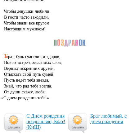
Чтобы девушки любили,
В гости часто заходили,
Чтобы звали все кругом
Настоящим мужиком!
Б
рат, будь счастлив и здоров,
Новых встреч, желанных слов,
Верных искренних друзей.
Отыскать свой путь сумей,
Пусть ведёт тебя звезда,
Знай, что рад тебе всегда.
От души скажу, любя:
«
С днем рождения тебя!».
С Днём рож­де­ния
Брат лю­би­мый, с
поз­драв­ляю, Брат!
днем рож­де­ния
(КиШ)