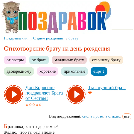
Поздравления
→
С днем рождения
→
брату
Стихотворение брату на день рождения
от сестры
от брата
младшему брату
старшему брату
двоюродному
короткие
прикольные
еще ↓
Дон Кор­ле­оне
Ты - луч­ший брат!
поз­драв­ля­ет Бра­та
❤
от Сес­тры!
⭐⭐⭐⭐⭐
Вид поздравлений:
смс
в прозе
в стихах
все
,
,
,
Б
ратишка, как ты дорог мне!
Желаю, чтоб ты был вполне