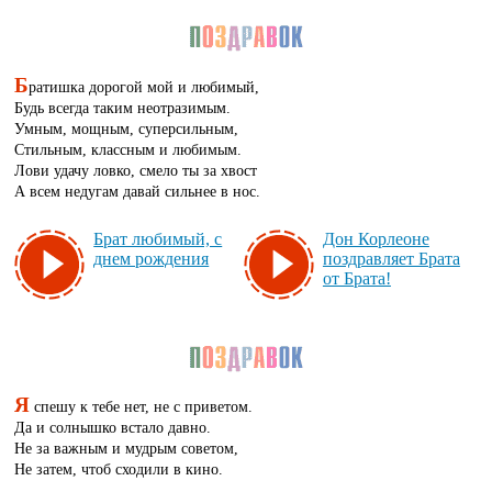
Б
ратишка дорогой мой и любимый,
Будь всегда таким неотразимым.
Умным, мощным, суперсильным,
Стильным, классным и любимым.
Лови удачу ловко, смело ты за хвост
А всем недугам давай сильнее в нос.
Брат лю­би­мый, с
Дон Кор­ле­оне
днем рож­де­ния
поз­драв­ля­ет Бра­та
от Бра­та!
Я
спешу к тебе нет, не с приветом.
Да и солнышко встало давно.
Не за важным и мудрым советом,
Не затем, чтоб сходили в кино.