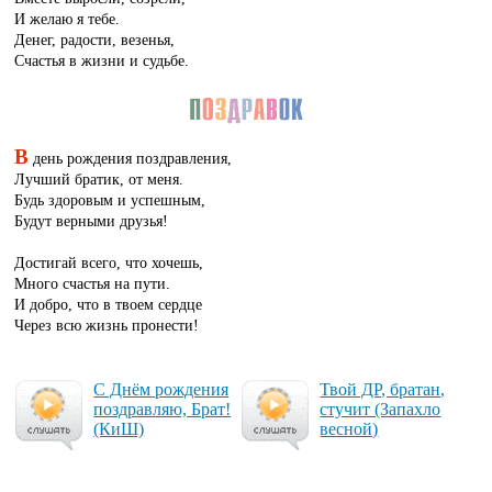
И желаю я тебе.
Денег, радости, везенья,
Счастья в жизни и судьбе.
В
день рождения поздравления,
Лучший братик, от меня.
Будь здоровым и успешным,
Будут верными друзья!
Достигай всего, что хочешь,
Много счастья на пути.
И добро, что в твоем сердце
Через всю жизнь пронести!
С Днём рож­де­ния
Твой ДР, бра­тан,
поз­драв­ляю, Брат!
сту­чит (За­пах­ло
(КиШ)
вес­ной)