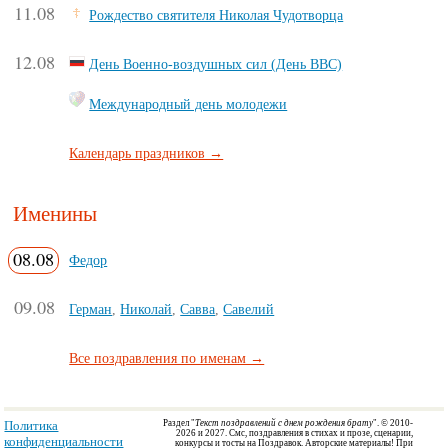
11.08
Рождество святителя Николая Чудотворца
12.08
День Военно-воздушных сил (День ВВС)
Международный день молодежи
Календарь праздников →
Именины
08.08
Федор
09.08
Герман
,
Николай
,
Савва
,
Савелий
Все поздравления по именам →
Политика
Раздел "
Текст поздравлений с днем рождения брату
". © 2010-
2026 и 2027. Смс, поздравления в стихах и прозе, сценарии,
конфиденциальности
конкурсы и тосты на Поздравок.
Авторские материалы! При