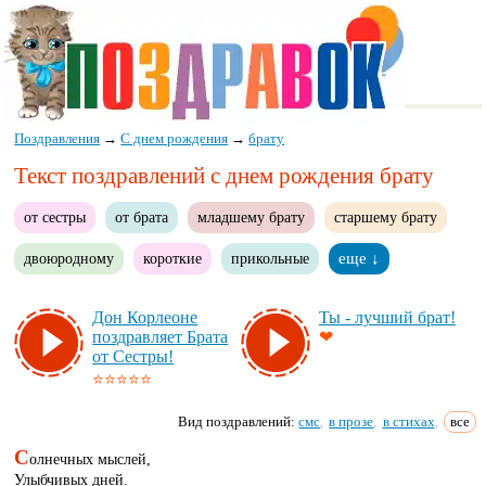
Поздравления
→
С днем рождения
→
брату
Текст поздравлений с днем рождения брату
от сестры
от брата
младшему брату
старшему брату
двоюродному
короткие
прикольные
еще ↓
Дон Кор­ле­оне
Ты - луч­ший брат!
поз­драв­ля­ет Бра­та
❤
от Сес­тры!
⭐⭐⭐⭐⭐
Вид поздравлений:
смс
в прозе
в стихах
все
,
,
,
С
олнечных мыслей,
Улыбчивых дней.