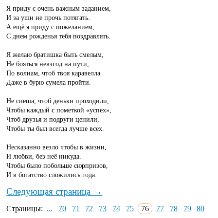
Я приду с очень важным заданием,
И за уши не прочь потягать.
А ещё я приду с пожеланием,
С днем рожденья тебя поздравлять.
Я желаю братишка быть смелым,
Не бояться невзгод на пути,
По волнам, чтоб твоя каравелла
Даже в бурю сумела пройти.
Не спеша, чтоб деньки проходили,
Чтобы каждый с пометкой «успех»,
Чтоб друзья и подруги ценили,
Чтобы ты был всегда лучше всех.
Несказанно везло чтобы в жизни,
И любви, без неё никуда.
Чтобы было побольше сюрпризов,
И в богатство сложились года.
Следующая страница →
Страницы:
...
70
71
72
73
74
75
76
77
78
79
80