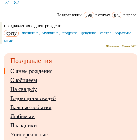
81
82
...
Поздравлений:
899
в стихах,
873
в прозе.
поздравления с днем рождения:
брату
женщине
мужчине
подруге
девушке
сестре
короткие
,
,
,
,
,
,
,
маме
Обновлено:
30 июля 2026
Поздравления
С днем рождения
С юбилеем
На свадьбу
Годовщины свадеб
Важные события
Любимым
Праздники
Универсальные