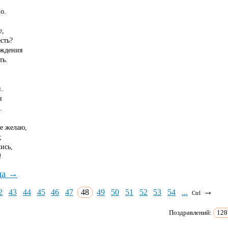
о.
е,
сть?
ождения
ть.
.
и
.
ще желаю,
;
ись,
!
ца →
→
2
43
44
45
46
47
48
49
50
51
52
53
54
...
Ctrl
Поздравлений:
128