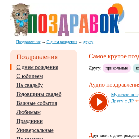
Поздравления
→
С днем рождения
→
другу
Самое крутое поз
Поздравления
С днем рождения
Другу:
прикольные
к
С юбилеем
Аудио поздравления
На свадьбу
Годовщины свадеб
Муж­ское поз­д
Дру­гу с ДР
⭐
Важные события
Любимым
Праздники
Универсальные
Д
руг мой, с днем рожден