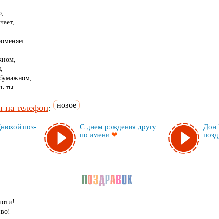
о,
чает,
,
роменяет.
жном,
,
 бумажном,
ь ты.
новое
 на телефон
:
Дню­хой поз­
С днем рож­де­ния дру­гу
Дон К
по име­ни
❤
поз­д
лоти!
иво!