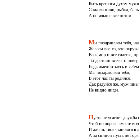
Быть крепким духом мужи
Сначала пиво, рыбка, бань
А остальное все потом.
М
ы поздравляем тебя, на
Желаем все-то, что окружа
Весь мир и все счастье, п
Ты достоин всего, о повер
Ведь именно здесь и сейча
Мы поздравляем тебя,
В этот час ты родился,
Дак радуйся же, мужчины
Не видно нигде.
П
усть не угаснет дружба 
Чтоб по дороге вместе все
И жизнь твоя становится 
А за спиной пусть не горя