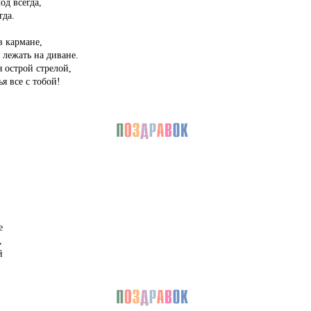
од всегда,
гда.
в кармане,
 лежать на диване.
я острой стрелой,
я все с тобой!
е
,
й