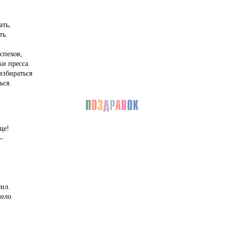
ать,
ть.
спехов,
и пресса.
взбираться
ься.
ще!
—
ил.
мело