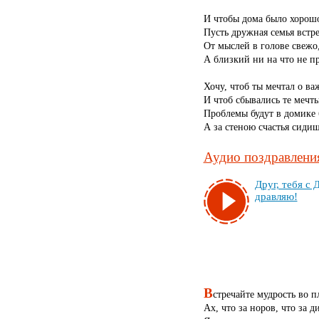
И чтобы дома было хорош
Пусть дружная семья встре
От мыслей в голове свежо
А близкий ни на что не п
Хочу, чтоб ты мечтал о ва
И чтоб сбывались те мечты
Проблемы будут в домике
А за стеною счастья сидиш
Аудио поздравления
Друг, те­бя с 
драв­ляю!
В
стречайте мудрость во п
Ах, что за норов, что за д