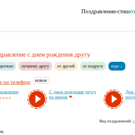
о
Поздравление-стиш
дравление с днем рождения другу
ороткие
лучшему другу
от друзей
от подруги
еще ↓
новое
 на телефон
:
рав­ле­ние
С днем рож­де­ния дру­гу
Дон К
по име­ни
❤
поз­д
⭐⭐⭐⭐
Вид поздравлений:
с
ия,