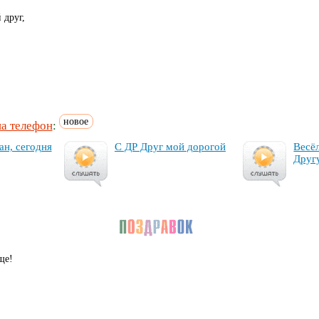
 друг,
новое
на телефон
:
ан, се­год­ня
С ДР Друг мой до­ро­гой
Ве­сё­
Дру­г
ще!