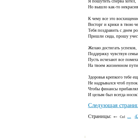
Я пошутить сперва хотел,
Но вышло как-то некрасив
К чему все это восхищени
Восторг и крики в твою че
Тебя поздравить с днем р
Пришли сюда, прошу учес
Желаю достигать успехов,
Поддержку чувствуя семьи
Пусть исчезают все помех
На твоем жизненном пути
Здоровья крепкого тебе е
Не надрывался чтоб пупок
Чтобы финансы прибавлял
И целым был всегда носок
Следующая страни
←
Страницы:
...
4
Ctrl