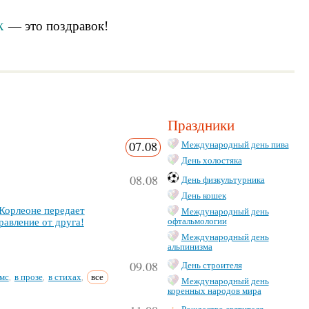
к
— это
поздравок
!
Праздники
07.08
Международный день пива
День холостяка
08.08
День физкультурника
День кошек
ор­ле­оне пе­ре­да­ет
Международный день
офтальмологии
рав­ле­ние от дру­га!
Международный день
альпинизма
09.08
День строителя
мс
в прозе
в стихах
все
,
,
,
Международный день
коренных народов мира