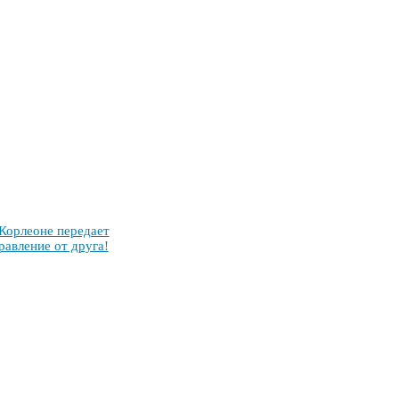
ор­ле­оне пе­ре­да­ет
рав­ле­ние от дру­га!