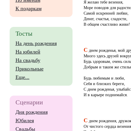
По именам
Я желаю тебе везения,
Море поводов для радости
К подаркам
Самой искренней любви,
Денег, счастья, сладости,
В общем счастливо живи!
Тосты
На день рождения
С
днем рожденья, мой дру
На юбилей
Много здесь друзей вокруг
На свадьбу
Будь здоровым, очень сил
Добрым и таким же стиль
Прикольные
Еще...
Будь любимым и люби,
Себя и близких береги,
С днем рожденья, улыбайс
И в карьере поднимайся.
Сценарии
Дня рождения
С
Юбилея
днем рождения, дружок
От чистого сердца везени
Свадьбы