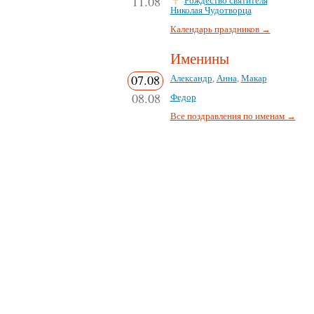
11.08
Рождество святителя
Николая Чудотворца
Календарь праздников →
Именины
07.08
Александр
,
Анна
,
Макар
08.08
Федор
Все поздравления по именам →