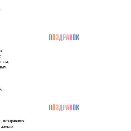
,
г,
,
ьным,
ным.
я,
, поздравляю.
я желаю.