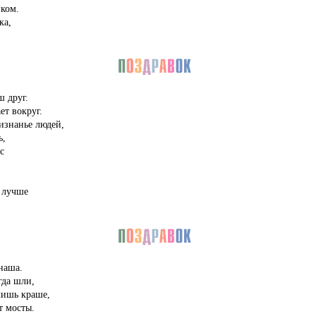
ком.
ка,
ш друг.
ет вокруг.
ризнанье людей,
ь,
с
 лучше
наша.
гда шли,
лишь краше,
т мосты.