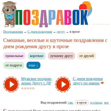
Поздравления
→
С днем рождения
→
другу
→
в прозе
Смешные, веселые и шуточные поздравления с
днем рождения другу в прозе
прикольные
короткие
лучшему другу
от друзей
от подруги
еще ↓
Муж­ское поз­драв­
С днем рож­де­ния
ле­ние Дру­гу с ДР
дру­гу по име­ни
❤
⭐⭐⭐⭐⭐
Вид поздравлений:
смс
в прозе
в стихах
все
,
,
,
С
днем рождения! Пусть сегодня начнётся для тебя время побед