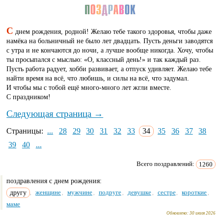
С
днем рождения, родной! Желаю тебе такого здоровья, чтобы даже
намёка на больничный не было лет двадцать. Пусть деньги заводятся
с утра и не кончаются до ночи, а лучше вообще никогда. Хочу, чтобы
ты просыпался с мыслью: «О, классный день!» и так каждый раз.
Пусть работа радует, хобби развивает, а отпуск удивляет. Желаю тебе
найти время на всё, что любишь, и силы на всё, что задумал.
И чтобы мы с тобой ещё много-много лет жгли вместе.
С праздником!
Следующая страница →
Страницы:
...
28
29
30
31
32
33
34
35
36
37
38
39
40
...
Всего поздравлений:
1260
поздравления с днем рождения:
другу
женщине
мужчине
подруге
девушке
сестре
короткие
,
,
,
,
,
,
,
маме
Обновлено:
30 июля 2026