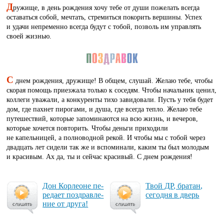
Д
ружище, в день рождения хочу тебе от души пожелать всегда
оставаться собой, мечтать, стремиться покорить вершины. Успех
и удачи непременно всегда будут с тобой, позволь им управлять
своей жизнью.
С
днем рождения, дружище! В общем, слушай. Желаю тебе, чтобы
скорая помощь приезжала только к соседям. Чтобы начальник ценил,
коллеги уважали, а конкуренты тихо завидовали. Пусть у тебя будет
дом, где пахнет пирогами, и душа, где всегда тепло. Желаю тебе
путешествий, которые запоминаются на всю жизнь, и вечеров,
которые хочется повторить. Чтобы деньги приходили
не капельницей, а полноводной рекой. И чтобы мы с тобой через
двадцать лет сидели так же и вспоминали, каким ты был молодым
и красивым. Ах да, ты и сейчас красивый. С днем рождения!
Дон Кор­ле­оне пе­
Твой ДР, бра­тан,
ре­да­ет поз­драв­ле­
се­год­ня в дверь
ние от дру­га!