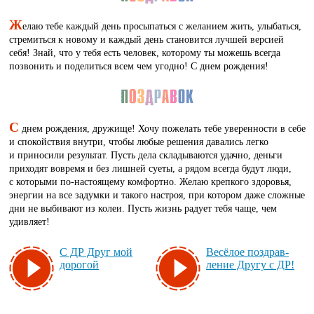
Ж
елаю тебе каждый день просыпаться с желанием жить, улыбаться,
стремиться к новому и каждый день становится лучшей версией
себя! Знай, что у тебя есть человек, которому ты можешь всегда
позвонить и поделиться всем чем угодно! С днем рождения!
С
днем рождения, дружище! Хочу пожелать тебе уверенности в себе
и спокойствия внутри, чтобы любые решения давались легко
и приносили результат. Пусть дела складываются удачно, деньги
приходят вовремя и без лишней суеты, а рядом всегда будут люди,
с которыми по-настоящему комфортно. Желаю крепкого здоровья,
энергии на все задумки и такого настроя, при котором даже сложные
дни не выбивают из колеи. Пусть жизнь радует тебя чаще, чем
удивляет!
С ДР Друг мой
Ве­сё­лое поз­драв­
до­ро­гой
ле­ние Дру­гу с ДР!