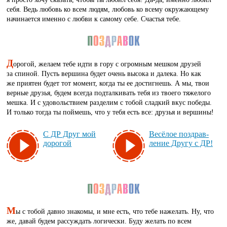
себя. Ведь любовь ко всем людям, любовь ко всему окружающему
начинается именно с любви к самому себе. Счастья тебе.
Д
орогой, желаем тебе идти в гору с огромным мешком друзей
за спиной. Пусть вершина будет очень высока и далека. Но как
же приятен будет тот момент, когда ты ее достигнешь. А мы, твои
верные друзья, будем всегда подталкивать тебя из твоего тяжелого
мешка. И с удовольствием разделим с тобой сладкий вкус победы.
И только тогда ты поймешь, что у тебя есть все: друзья и вершины!
С ДР Друг мой
Ве­сё­лое поз­драв­
до­ро­гой
ле­ние Дру­гу с ДР!
М
ы с тобой давно знакомы, и мне есть, что тебе нажелать. Ну, что
же, давай будем рассуждать логически. Буду желать по всем