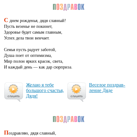
С
днем рожденья, дядя славный!
Пусть везенье не покинет,
Здоровье будет самым главным,
Успех дела твои венчает.
Семья пусть радует заботой,
Душа поет от оптимизма,
Мир полон ярких красок, света,
И каждый день — как дар сюрприза.
Же­лаю я те­бе
Ве­се­лое поз­драв­
боль­шо­го счастья,
ле­ние Дя­де
Дя­дя!
П
оздравляю, дядя славный,