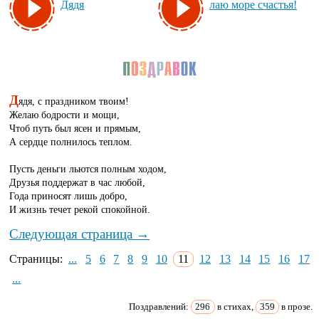
Дя­дя
лаю мо­ре счастья!
Д
ядя, с праздником твоим!
Желаю бодрости и мощи,
Чтоб путь был ясен и прямым,
А сердце полнилось теплом.
Пусть деньги льются полным ходом,
Друзья поддержат в час любой,
Года приносят лишь добро,
И жизнь течет рекой спокойной.
Следующая страница →
Страницы:
...
5
6
7
8
9
10
11
12
13
14
15
16
17
...
Поздравлений:
296
в стихах,
359
в прозе.