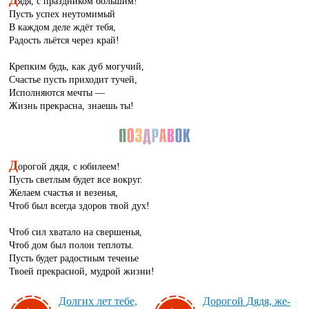
ядя, с праздником большим!
Пусть успех неутомимый
В каждом деле ждёт тебя,
Радость льётся через край!
Крепким будь, как дуб могучий,
Счастье пусть приходит тучей,
Исполняются мечты —
Жизнь прекрасна, знаешь ты!
Д
орогой дядя, с юбилеем!
Пусть светлым будет все вокруг.
Желаем счастья и везенья,
Чтоб был всегда здоров твой дух!
Чтоб сил хватало на свершенья,
Чтоб дом был полон теплоты.
Пусть будет радостным теченье
Твоей прекрасной, мудрой жизни!
Дол­гих лет те­бе,
До­ро­гой Дя­дя, же­