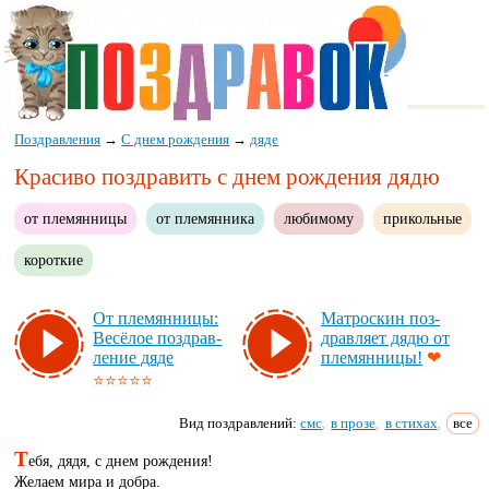
Поздравления
→
С днем рождения
→
дяде
Красиво поздравить с днем рождения дядю
от племянницы
от племянника
любимому
прикольные
короткие
От пле­мян­ни­цы:
Мат­рос­кин поз­
Ве­сё­лое поз­драв­
драв­ля­ет дя­дю от
ле­ние дя­де
пле­мян­ни­цы!
❤
⭐⭐⭐⭐⭐
Вид поздравлений:
смс
в прозе
в стихах
все
,
,
,
Т
ебя, дядя, с днем рождения!
Желаем мира и добра.