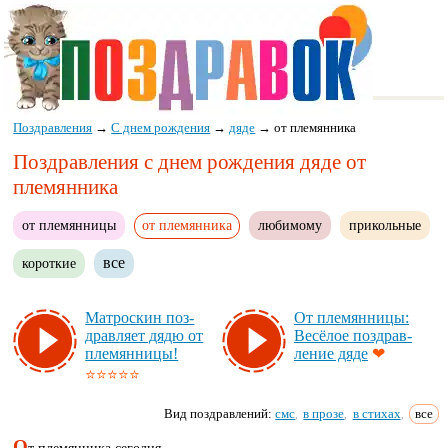
Поздравления
→
С днем рождения
→
дяде
→
от племянника
Поздравления с днем рождения дяде от
племянника
от племянницы
от племянника
любимому
прикольные
все
короткие
Мат­рос­кин поз­
От пле­мян­ни­цы:
драв­ля­ет дя­дю от
Ве­сё­лое поз­драв­
пле­мян­ни­цы!
ле­ние дя­де
❤
⭐⭐⭐⭐⭐
Вид поздравлений:
смс
в прозе
в стихах
все
,
,
,
О