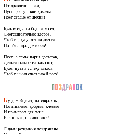
т племянника сегодня
Поздравления лови,
Пусть растут твои доходы,
Поёт сердце от любви!
Будь всегда ты бодр и весел,
Сногсшибательно здоров,
Чтоб ты, дядя, лет на двести
Позабыл про докторов!
Пусть в семье царит достаток,
Деньги сыплются, как снег,
Будет путь к успеху гладок,
Чтоб ты жил счастливей всех!
Б
удь, мой дядя, ты здоровым,
Позитивным, добрым, клёвым
И примером для меня.
Как-никак, племянник я!
С днем рождения поздравляю