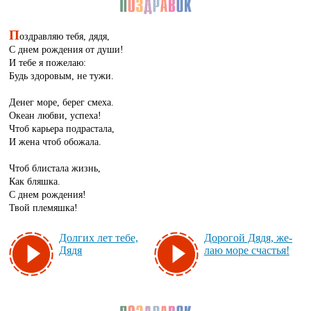
П
оздравляю тебя, дядя,
С днем рождения от души!
И тебе я пожелаю:
Будь здоровым, не тужи.
Денег море, берег смеха.
Океан любви, успеха!
Чтоб карьера подрастала,
И жена чтоб обожала.
Чтоб блистала жизнь,
Как бляшка.
С днем рождения!
Твой племяшка!
Дол­гих лет те­бе,
До­ро­гой Дя­дя, же­
Дя­дя
лаю мо­ре счастья!