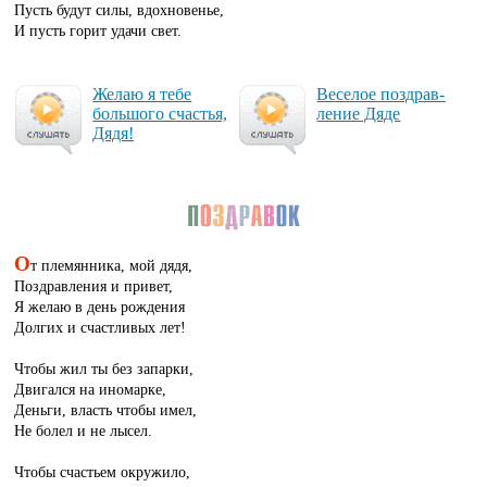
Пусть будут силы, вдохновенье,
И пусть горит удачи свет.
Же­лаю я те­бе
Ве­се­лое поз­драв­
боль­шо­го счастья,
ле­ние Дя­де
Дя­дя!
О
т племянника, мой дядя,
Поздравления и привет,
Я желаю в день рождения
Долгих и счастливых лет!
Чтобы жил ты без запарки,
Двигался на иномарке,
Деньги, власть чтобы имел,
Не болел и не лысел.
Чтобы счастьем окружило,