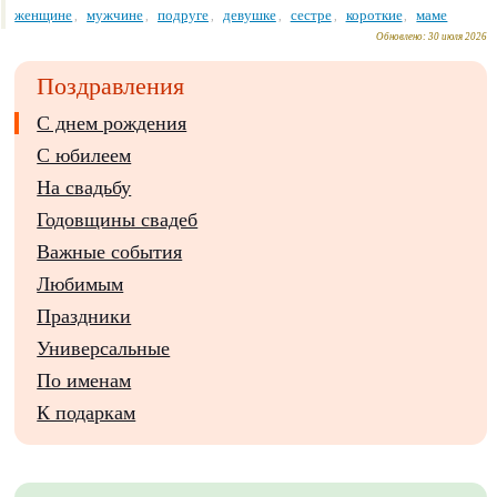
женщине
мужчине
подруге
девушке
сестре
короткие
маме
,
,
,
,
,
,
Обновлено:
30 июля 2026
Поздравления
С днем рождения
С юбилеем
На свадьбу
Годовщины свадеб
Важные события
Любимым
Праздники
Универсальные
По именам
К подаркам