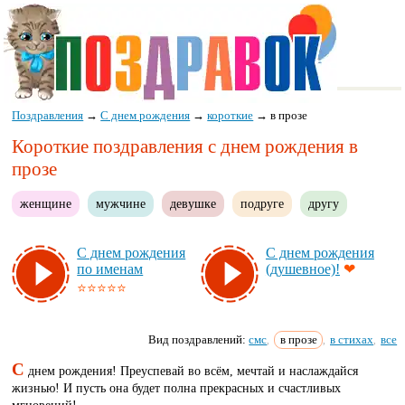
Поздравления
→
С днем рождения
→
короткие
→
в прозе
Короткие поздравления с днем рождения в
прозе
женщине
мужчине
девушке
подруге
другу
С днем рож­де­ния
С днем рож­де­ния
по име­нам
(ду­шев­ное)!
❤
⭐⭐⭐⭐⭐
Вид поздравлений:
смс
в прозе
в стихах
все
,
,
,
С
днем рождения! Преуспевай во всём, мечтай и наслаждайся
жизнью! И пусть она будет полна прекрасных и счастливых