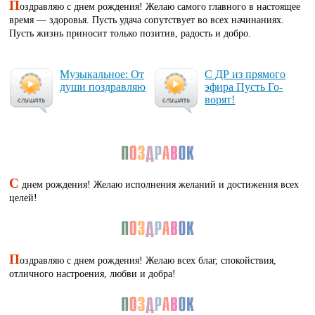
П
оздравляю с днем рождения! Желаю самого главного в настоящее
время — здоровья. Пусть удача сопутствует во всех начинаниях.
Пусть жизнь приносит только позитив, радость и добро.
Му­зы­каль­ное: От
С ДР из пря­мо­го
ду­ши поз­драв­ляю
эфи­ра Пусть Го­
во­рят!
С
днем рождения! Желаю исполнения желаний и достижения всех
целей!
П
оздравляю с днем рождения! Желаю всех благ, спокойствия,
отличного настроения, любви и добра!