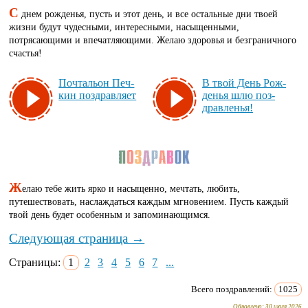
С
днем рожденья, пусть и этот день, и все остальные дни твоей
жизни будут чудесными, интересными, насыщенными,
потрясающими и впечатляющими. Желаю здоровья и безграничного
счастья!
Поч­таль­он Печ­
В твой День Рож­
кин поз­драв­ля­ет
денья шлю поз­
драв­ленья!
Ж
елаю тебе жить ярко и насыщенно, мечтать, любить,
путешествовать, наслаждаться каждым мгновением. Пусть каждый
твой день будет особенным и запоминающимся.
Следующая страница →
Страницы:
1
2
3
4
5
6
7
...
Всего поздравлений:
1025
Обновлено:
30 июля 2026