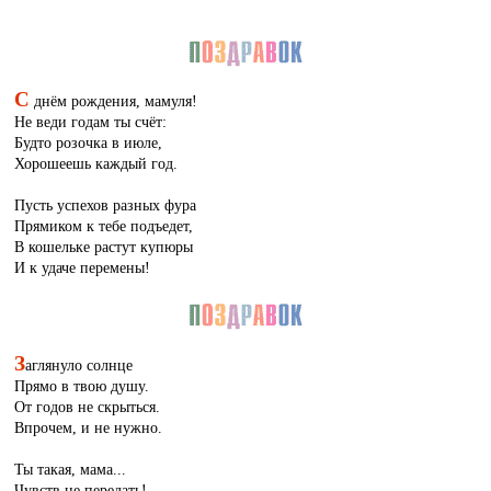
С
днём рождения, мамуля!
Не веди годам ты счёт:
Будто розочка в июле,
Хорошеешь каждый год.
Пусть успехов разных фура
Прямиком к тебе подъедет,
В кошельке растут купюры
И к удаче перемены!
З
аглянуло солнце
Прямо в твою душу.
От годов не скрыться.
Впрочем, и не нужно.
Ты такая, мама...
Чувств не передать!