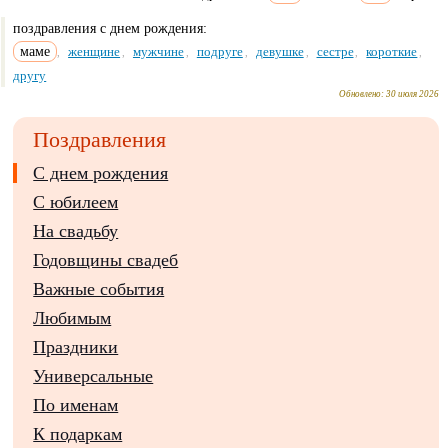
поздравления с днем рождения:
маме
женщине
мужчине
подруге
девушке
сестре
короткие
,
,
,
,
,
,
,
другу
Обновлено:
30 июля 2026
Поздравления
С днем рождения
С юбилеем
На свадьбу
Годовщины свадеб
Важные события
Любимым
Праздники
Универсальные
По именам
К подаркам