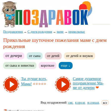
Поздравления
→
С днем рождения
→
маме
→
прикольные
Прикольные шуточное пожелания маме с днем
рождения
от дочери
от сына
от детей
от детей и внуков
от сына и невестки
короткие
еще ↓
Ты луч­ше всех,
Са­мое ду­шев­ное
поз­драв­ле­ние Ма­
Ма­ма!
⭐⭐⭐⭐⭐
ме от до­че­ри
❤
Вид поздравлений:
смс
в прозе
в стихах
все
,
,
,
Л