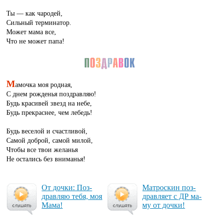
Ты — как чародей,
Сильный терминатор.
Может мама все,
Что не может папа!
М
амочка моя родная,
С днем рожденья поздравляю!
Будь красивей звезд на небе,
Будь прекраснее, чем лебедь!
Будь веселой и счастливой,
Самой доброй, самой милой,
Чтобы все твои желанья
Не остались без вниманья!
От доч­ки: Поз­
Мат­рос­кин поз­
драв­ляю те­бя, моя
драв­ля­ет с ДР ма­
Ма­ма!
му от доч­ки!