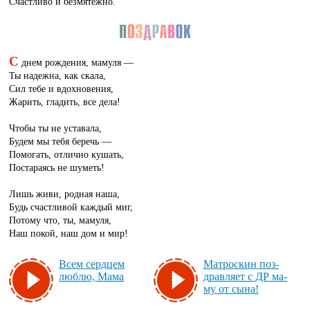
Счастливо и безмятежно.
С
днем рождения, мамуля —
Ты надежна, как скала,
Сил тебе и вдохновения,
Жарить, гладить, все дела!
Чтобы ты не уставала,
Будем мы тебя беречь —
Помогать, отлично кушать,
Постараясь не шуметь!
Лишь живи, родная наша,
Будь счастливой каждый миг,
Потому что, ты, мамуля,
Наш покой, наш дом и мир!
Всем сер­дцем
Мат­рос­кин поз­
люб­лю, Ма­ма
драв­ля­ет с ДР ма­
му от сы­на!