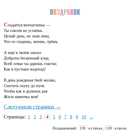
С
оздаётся впечатленье —
Ты совсем не устаёшь.
Целый день, не зная лени,
Что-то гладишь, моешь, трёшь.
А ещё в твоём запасе
Доброты бесценный клад.
Всей семье ты даришь счастье,
Как в пустыне водопад!
В день рожденья твой желаю,
Снизить скуку до нуля,
Чтобы как в долинах рая
Жила мамочка моя!
Следующая страница →
Страницы:
1
2
3
4
5
6
7
8
9
10
...
Поздравлений:
130
в стихах,
120
в прозе.