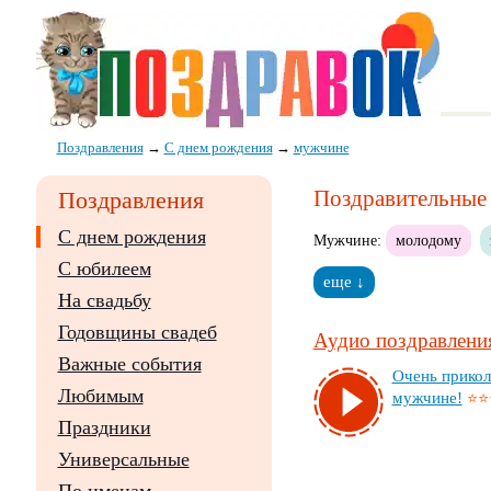
Поздравления
→
С днем рождения
→
мужчине
Поздравительные 
Поздравления
С днем рождения
Мужчине:
молодому
С юбилеем
еще ↓
На свадьбу
Годовщины свадеб
Аудио поздравления
Важные события
Очень при­кол
Любимым
муж­чи­не!
⭐⭐
Праздники
Универсальные