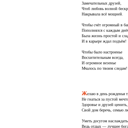
Замечательных друзей,
Чтоб любовь волной беск
Накрывала всё мощней.
Чтобы счёт огромный в ба
Пополнялся с каждым днё
Была жизнь простой и сла
И в карьере ждал подъём!
Чтобы было настроенье
Восхитительным всегда,
И огромное везенье
Мчалось по твоим следам!
Ж
елаю в день рожденья 
Не гнаться за пустой мечт
Здоровье и друзей ценить,
Свой дом беречь, семью л
Уметь досугом наслаждать
Ведь отдых — лучшее бога