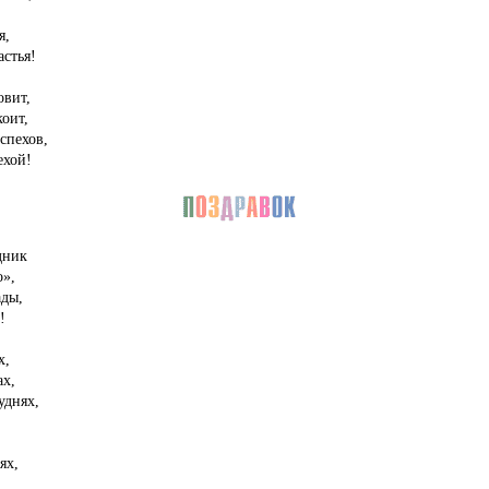
я,
стья!
овит,
оит,
спехов,
ехой!
дник
о»,
ады,
!
х,
х,
уднях,
ях,
,