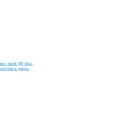
­лое: твой ДР, бра­
се­год­ня в дверь