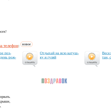
всех!
новое
на телефон
:
ое поз­
От­ды­хай на всю ка­туш­
Ве­се
 день рож­
ку и гу­ляй
тан, 
орвать.
 крыши,
.