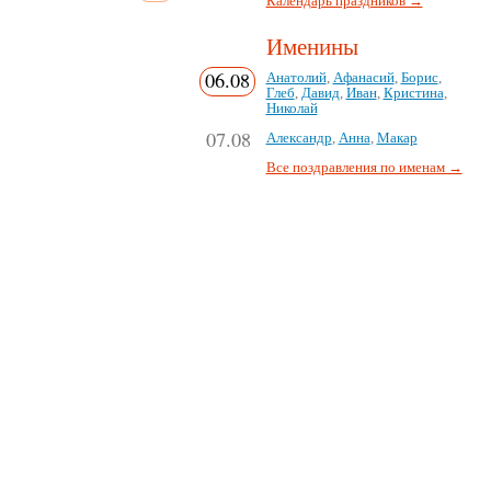
Календарь праздников →
Именины
06.08
Анатолий
,
Афанасий
,
Борис
,
Глеб
,
Давид
,
Иван
,
Кристина
,
Николай
07.08
Александр
,
Анна
,
Макар
Все поздравления по именам →