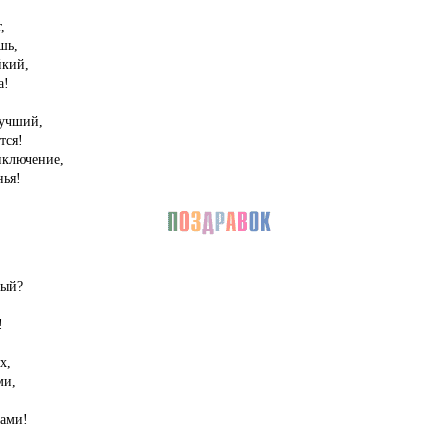
,
шь,
йкий,
а!
лучший,
тся!
ключение,
нья!
ный?
!
х,
ми,
дами!