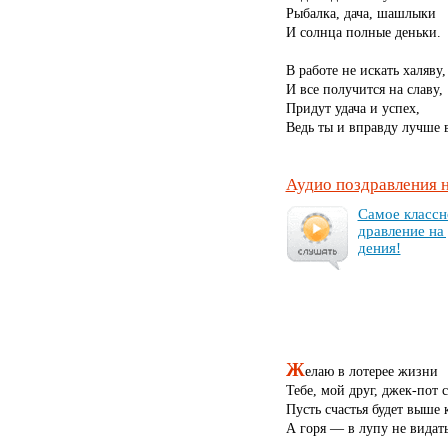
Рыбалка, дача, шашлыки
И солнца полные деньки.
В работе не искать халяву,
И все получится на славу,
Придут удача и успех,
Ведь ты и вправду лучше 
Аудио поздравления 
Са­мое клас­сн
драв­ле­ние на
де­ния!
Ж
елаю в лотерее жизни
Тебе, мой друг, джек-пот с
Пусть счастья будет выше
А горя — в лупу не видать