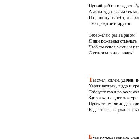
Пускай работа в радость бу
А дома ждет всегда семья.
И ценят пусть тебя, и люб
Твои родные и друзья.
Тебе желаю раз за разом
Я дни рожденья отмечать,
Чтоб ты успел мечты и пл
С успехом реализовать!
Т
ы смел, силен, удачен, 
Харизматичен, щедр и кре
Тебе успехов я во всем же
Здоровья, на достаток уро
Пусть станут явью дерзкие
Ведь этого заслуживаешь 
Б
удь мужественным, сил