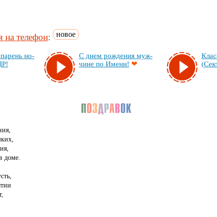
новое
 на телефон
:
па­рень но­
С днем рож­де­ния муж­
Клас
ДР!
чи­не по Име­ни!
❤
(Сек­
ния,
мких,
ия,
в доме.
сть,
ятии
,