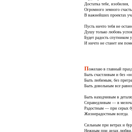
Достатка тебе, изобилия,
Огромного земного счасть
В важнейших проектах уча
Пусть ничто тебя не остан
Душу только любовь успок
Будет радость спутником у
И ничто не станет им пом
П
ожелаю в главный праз
Быть счастливым и без «н
Быть любимым, без прегр
Быть довольным все равно
Быть находчивым в деталя
Справедливым — в мелоча
Радостным — при серых б
Жизнерадостным всегда.
Сильным при ветрах и бур
Нежным при делах любви