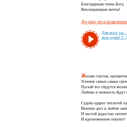
Благодарным очень Богу,
Воплощающим мечты!
Аудио поздравления
Для всех ты - 
мер один! С 
Ж
елаю счастья, процвета
Успехов самых-самых гро
Пускай все сбудутся желан
Любовь и нежность будут 
Судьба одарит теплотой пу
Везение даст в любом зан
И чистой радостью затопит
И вдохновением охватит!