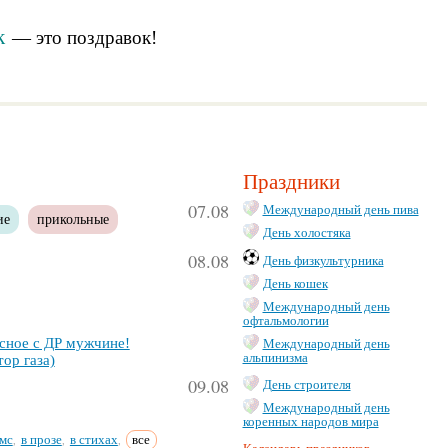
к
— это
поздравок
!
Праздники
07.08
Международный день пива
ие
прикольные
День холостяка
08.08
День физкультурника
День кошек
Международный день
офтальмологии
­сное с ДР муж­чи­не!
Международный день
альпинизма
тор га­за)
09.08
День строителя
Международный день
коренных народов мира
мс
в прозе
в стихах
все
,
,
,