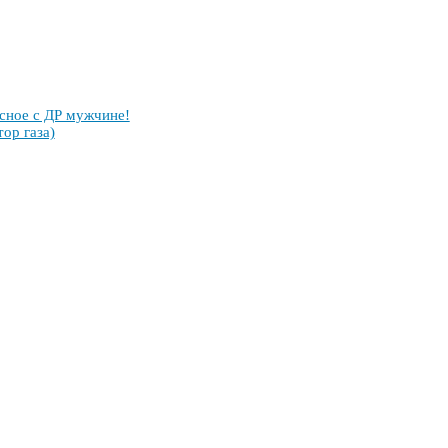
­сное с ДР муж­чи­не!
тор га­за)