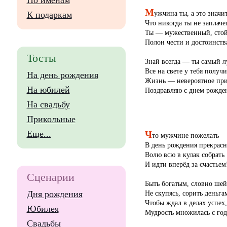
По именам
М
ужчина ты, а это значит
К подаркам
Что никогда ты не заплаче
Ты — мужественный, сто
Полон чести и достоинств
Тосты
Знай всегда — ты самый 
Все на свете у тебя получи
На день рождения
Жизнь — невероятное при
На юбилей
Поздравляю с днем рожде
На свадьбу
Прикольные
Ч
Еще...
то мужчине пожелать
В день рождения прекрас
Волю всю в кулак собрать
И идти вперёд за счастьем
Сценарии
Быть богатым, словно шей
Не скупясь, сорить деньга
Дня рождения
Чтобы ждал в делах успех,
Юбилея
Мудрость множилась с го
Свадьбы