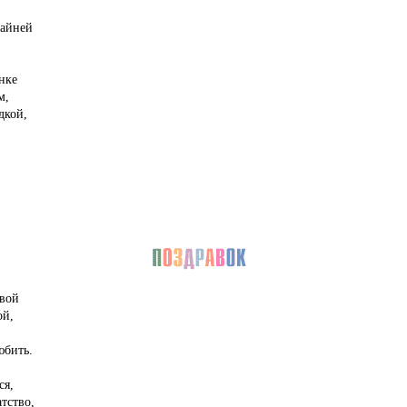
райней
нке
м,
дкой,
твой
ой,
юбить.
ся,
тство,