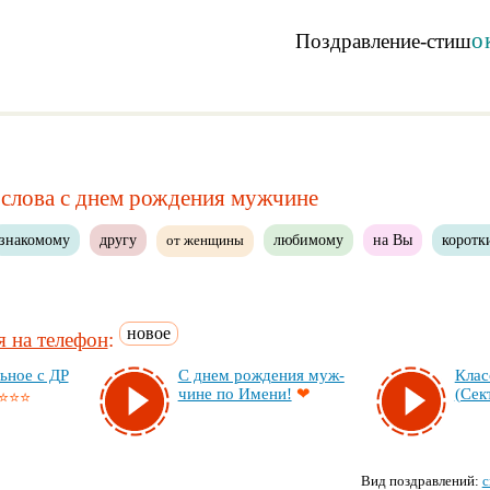
о
Поздравление-стиш
слова с днем рождения мужчине
знакомому
другу
любимому
на Вы
коротк
от женщины
новое
 на телефон
:
ь­ное с ДР
С днем рож­де­ния муж­
Клас
чи­не по Име­ни!
❤
(Сек­
⭐⭐⭐
Вид поздравлений:
с