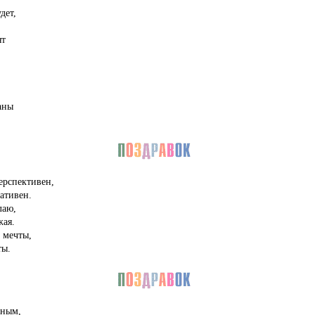
дет,
ят
аны
перспективен,
ативен.
лаю,
жая.
 мечты,
ты.
ьным,