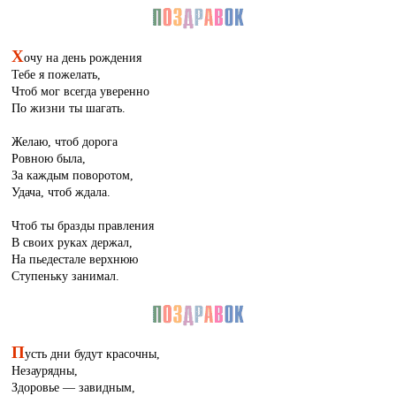
Х
очу на день рождения
Тебе я пожелать,
Чтоб мог всегда уверенно
По жизни ты шагать.
Желаю, чтоб дорога
Ровною была,
За каждым поворотом,
Удача, чтоб ждала.
Чтоб ты бразды правления
В своих руках держал,
На пьедестале верхнюю
Ступеньку занимал.
П
усть дни будут красочны,
Незаурядны,
Здоровье — завидным,