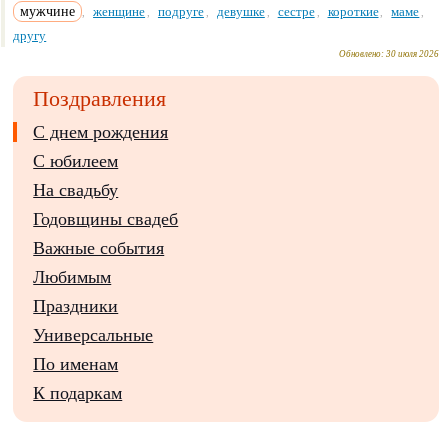
мужчине
женщине
подруге
девушке
сестре
короткие
маме
,
,
,
,
,
,
,
другу
Обновлено:
30 июля 2026
Поздравления
С днем рождения
С юбилеем
На свадьбу
Годовщины свадеб
Важные события
Любимым
Праздники
Универсальные
По именам
К подаркам