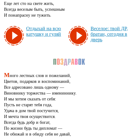
Еще лет сто на свете жить,
Всегда веселым быть, успешным
И понапрасну не тужить.
От­ды­хай на всю
Ве­се­лое: твой ДР,
ка­туш­ку и гу­ляй
бра­тан, се­год­ня в
дверь
М
ного лестных слов и пожеланий,
Цветов, подарков и воспоминаний,
Все адресовано лишь одному —
Виновнику торжества — имениннику.
И мы хотим сказать от себя:
Пусть не старят тебя года,
Удача в дом твой постучится,
И мечта твоя осуществится.
Всегда будь добр и богат,
По жизни будь ты дипломат —
Не обижай и в обиду себя не давай,