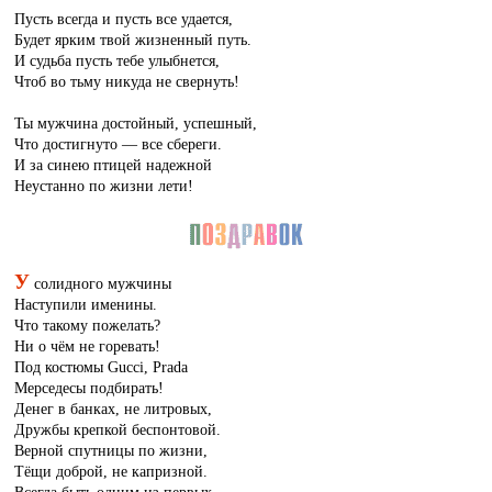
Пусть всегда и пусть все удается,
Будет ярким твой жизненный путь.
И судьба пусть тебе улыбнется,
Чтоб во тьму никуда не свернуть!
Ты мужчина достойный, успешный,
Что достигнуто — все сбереги.
И за синею птицей надежной
Неустанно по жизни лети!
У
солидного мужчины
Наступили именины.
Что такому пожелать?
Ни о чём не горевать!
Под костюмы Gucci, Prada
Мерседесы подбирать!
Денег в банках, не литровых,
Дружбы крепкой беспонтовой.
Верной спутницы по жизни,
Тёщи доброй, не капризной.
Всегда быть одним из первых,