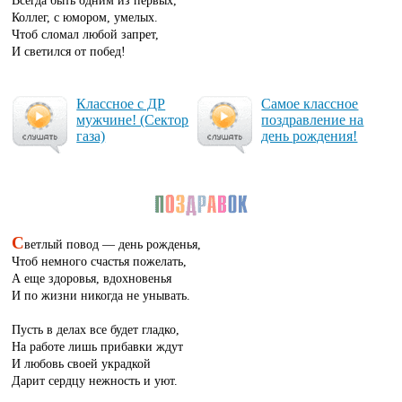
Коллег, с юмором, умелых.
Чтоб сломал любой запрет,
И светился от побед!
Клас­сное с ДР
Са­мое клас­сное
муж­чи­не! (Сек­тор
поз­драв­ле­ние на
га­за)
день рож­де­ния!
С
ветлый повод — день рожденья,
Чтоб немного счастья пожелать,
А еще здоровья, вдохновенья
И по жизни никогда не унывать.
Пусть в делах все будет гладко,
На работе лишь прибавки ждут
И любовь своей украдкой
Дарит сердцу нежность и уют.