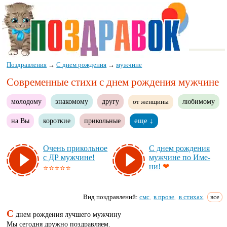
Поздравления
→
С днем рождения
→
мужчине
Современные стихи с днем рождения мужчине
молодому
знакомому
другу
любимому
от женщины
на Вы
короткие
прикольные
еще ↓
Очень при­коль­ное
С днем рож­де­ния
с ДР муж­чи­не!
муж­чи­не по Име­
ни!
❤
⭐⭐⭐⭐⭐
Вид поздравлений:
смс
в прозе
в стихах
все
,
,
,
С
днем рождения лучшего мужчину
Мы сегодня дружно поздравляем.