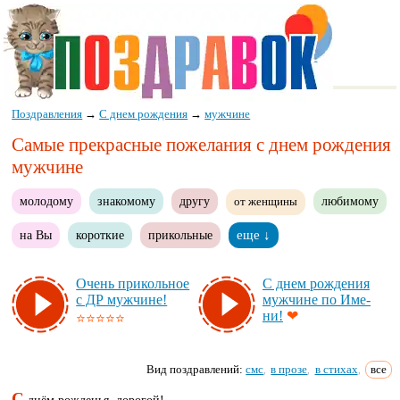
Поздравления
→
С днем рождения
→
мужчине
Самые прекрасные пожелания с днем рождения
мужчине
молодому
знакомому
другу
любимому
от женщины
на Вы
короткие
прикольные
еще ↓
Очень при­коль­ное
С днем рож­де­ния
с ДР муж­чи­не!
муж­чи­не по Име­
ни!
❤
⭐⭐⭐⭐⭐
Вид поздравлений:
смс
в прозе
в стихах
все
,
,
,
С