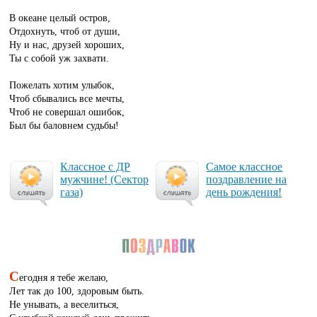
В океане целый остров,
Отдохнуть, чтоб от души,
Ну и нас, друзей хороших,
Ты с собой уж захвати.
Пожелать хотим улыбок,
Чтоб сбывались все мечты,
Чтоб не совершал ошибок,
Был бы баловнем судьбы!
Клас­сное с ДР
Са­мое клас­сное
муж­чи­не! (Сек­тор
поз­драв­ле­ние на
га­за)
день рож­де­ния!
С
егодня я тебе желаю,
Лет так до 100, здоровым быть.
Не унывать, а веселиться,