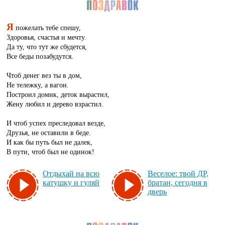
Я
пожелать тебе спешу,
Здоровья, счастья и мечту.
Да ту, что тут же сбудется,
Все беды позабудутся.
Чтоб денег вез ты в дом,
Не тележку, а вагон.
Построил домик, деток вырастил,
Жену любил и дерево взрастил.
И чтоб успех преследовал везде,
Друзья, не оставили в беде.
И как бы путь был не далек,
В пути, чтоб был не одинок!
От­ды­хай на всю
Ве­се­лое: твой ДР,
ка­туш­ку и гу­ляй
бра­тан, се­год­ня в
дверь