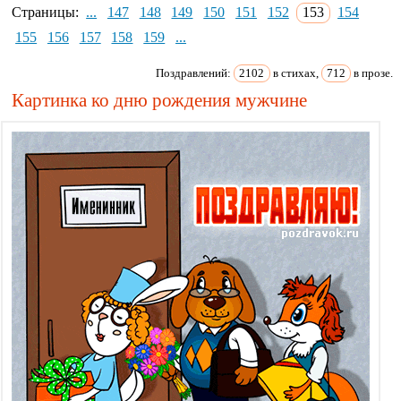
Страницы:
...
147
148
149
150
151
152
153
154
155
156
157
158
159
...
Поздравлений:
2102
в стихах,
712
в прозе.
Картинка ко дню рождения мужчине