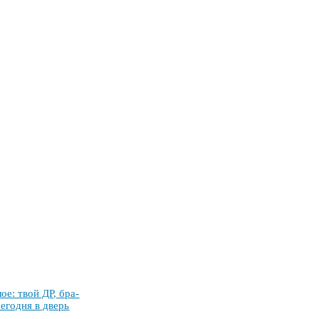
­лое: твой ДР, бра­
се­год­ня в дверь