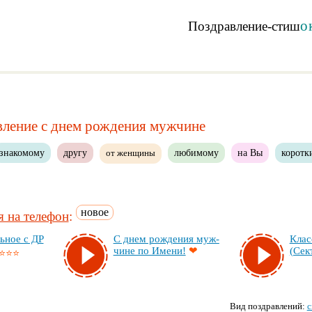
о
Поздравление-стиш
ление с днем рождения мужчине
знакомому
другу
любимому
на Вы
коротк
от женщины
новое
 на телефон
:
ь­ное с ДР
С днем рож­де­ния муж­
Клас
чи­не по Име­ни!
❤
(Сек­
⭐⭐⭐
Вид поздравлений:
с