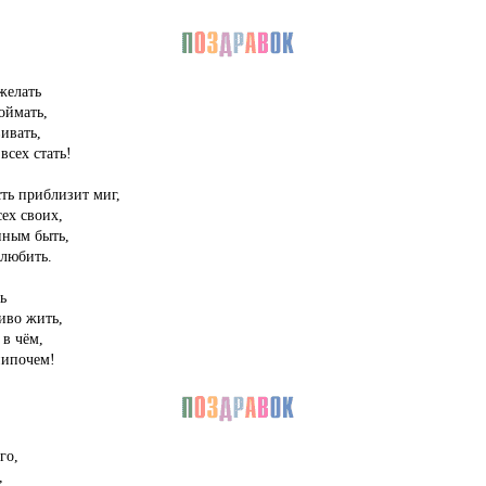
желать
оймать,
ивать,
всех стать!
ть приблизит миг,
ех своих,
ным быть,
 любить.
ь
иво жить,
 в чём,
нипочем!
го,
,