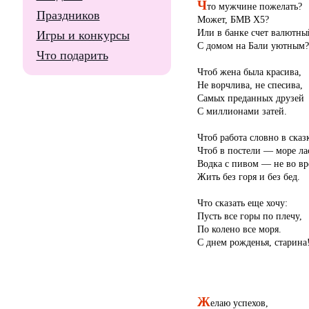
Ч
то мужчине пожелать?
Праздников
Может, БМВ Х5?
Или в банке счет валютны
Игры и конкурсы
С домом на Бали уютным?
Что подарить
Чтоб жена была красива,
Не ворчлива, не спесива,
Самых преданных друзей
С миллионами затей.
Чтоб работа словно в сказк
Чтоб в постели — море ла
Водка с пивом — не во вр
Жить без горя и без бед.
Что сказать еще хочу:
Пусть все горы по плечу,
По колено все моря.
С днем рожденья, старина
Ж
елаю успехов,