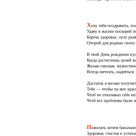
Х
очу тебя поздравить, по
Удачу в жизни поскорей п
Беречь здоровье, силу разв
Опорой для родных своих 
В твой День рождения пус
Когда достигнешь целей вс
Желаю смелым, мужествен
Всегда мечтать, надеяться,
Достаток я желаю получит
Тебе — чтобы ты мог крас
Чтоб не отказывал себе ни
Чтоб все проблемы были 
П
ожелать хотим банально
Здоровья, счастья и успеха