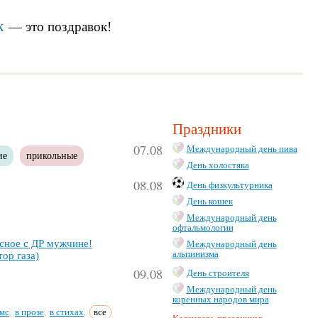
к
— это
поздравок
!
Праздники
07.08
Международный день пива
ие
прикольные
День холостяка
08.08
День физкультурника
День кошек
Международный день
офтальмологии
­сное с ДР муж­чи­не!
Международный день
альпинизма
тор га­за)
09.08
День строителя
Международный день
коренных народов мира
мс
в прозе
в стихах
все
,
,
,