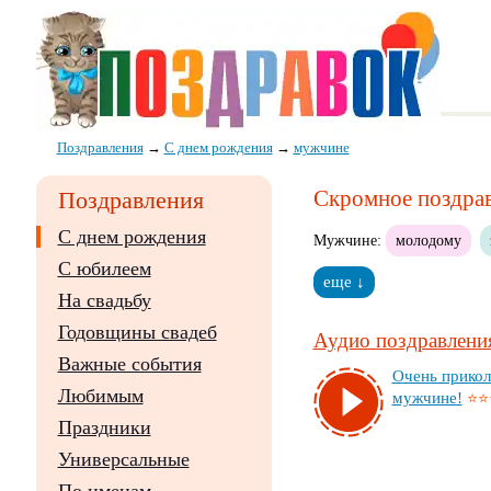
Поздравления
→
С днем рождения
→
мужчине
Скромное поздрав
Поздравления
С днем рождения
Мужчине:
молодому
С юбилеем
еще ↓
На свадьбу
Годовщины свадеб
Аудио поздравления
Важные события
Очень при­кол
Любимым
муж­чи­не!
⭐⭐
Праздники
Универсальные