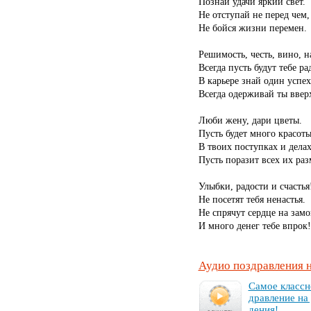
Познай удачи яркий свет.
Не отступай не перед чем,
Не бойся жизни перемен.
Решимость, честь, вино, н
Всегда пусть будут тебе ра
В карьере знай один успех
Всегда одерживай ты ввер
Люби жену, дари цветы.
Пусть будет много красот
В твоих поступках и делах
Пусть поразит всех их раз
Улыбки, радости и счастья
Не посетят тебя ненастья.
Не спрячут сердце на замо
И много денег тебе впрок!
Аудио поздравления 
Са­мое клас­сн
драв­ле­ние на
де­ния!