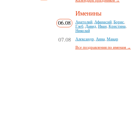
Календарь праздников →
Именины
06.08
Анатолий
,
Афанасий
,
Борис
,
Глеб
,
Давид
,
Иван
,
Кристина
,
Николай
07.08
Александр
,
Анна
,
Макар
Все поздравления по именам →