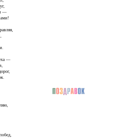
г,
уг,
ми —
нами!
равляя,
,
и.
еха —
в,
орог,
к.
ляю,
побед,