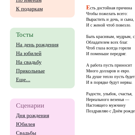
По именам
Е
сть достойная причина
К подаркам
Чтобы пожелать всего:
Вырастить и дочь, и сына,
И с женой чтоб повезло.
Тосты
Быть красивым, мудрым, 
Обладателем всех благ.
На день рождения
Чтоб глаза всегда горели
На юбилей
И поменьше передряг.
На свадьбу
А работа пусть приносит
Прикольные
Много долларов и евро.
На душе тепло пусть будет
Еще...
И в порядке будут нервы.
Радости, улыбок, счастья,
Нереального везенья —
Сценарии
Настоящего мужчину
Поздравляю с Днём рожде
Дня рождения
Юбилея
Свадьбы