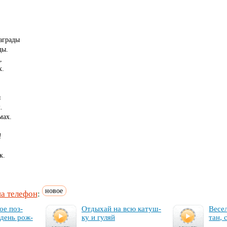
аграды
ды.
,
х.
ы
.
мах.
!
к.
новое
на телефон
:
ое поз­
От­ды­хай на всю ка­туш­
Ве­се
 день рож­
ку и гу­ляй
тан, 