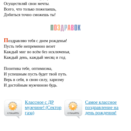
Осуществляй свои мечты.
Всего, что только пожелаешь,
Добиться точно сможешь ты!
П
оздравляю тебя с днем рожденья!
Пусть тебе непременно везет
Каждый миг во всём без исключенья,
Каждый день, каждый месяц и год.
Позитива тебе, оптимизма,
И успешным пусть будет твой путь.
Верь в себя, в свою силу, харизму
И достойным мужчиною будь.
Клас­сное с ДР
Са­мое клас­сное
муж­чи­не! (Сек­тор
поз­драв­ле­ние на
га­за)
день рож­де­ния!