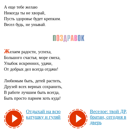
А еще тебе желаю
Никогда ты не хворай,
Пусть здоровье будет крепким.
Весел будь, не унывай.
Ж
елаем радости, успеха,
Большого счастья, море смеха,
Улыбок искренних, удачи,
От добрых дел всегда отдачи!
Любимым быть, детей растить,
Друзей всех верных сохранить,
В работе лучшим быть всегда,
Быть просто парнем хоть куда!
От­ды­хай на всю
Ве­се­лое: твой ДР,
ка­туш­ку и гу­ляй
бра­тан, се­год­ня в
дверь