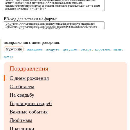
BB-код для вставки на форум:
поздравления с днем рождения:
мужчине
женщине
подруге
девушке
сестре
короткие
маме
,
,
,
,
,
,
,
другу
Поздравления
С днем рождения
С юбилеем
На свадьбу
Годовщины свадеб
Важные события
Любимым
Праздники