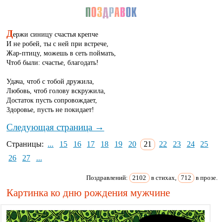
Д
ержи синицу счастья крепче
И не робей, ты с ней при встрече,
Жар-птицу, можешь в сеть поймать,
Чтоб были: счастье, благодать!
Удача, чтоб с тобой дружила,
Любовь, чтоб голову вскружила,
Достаток пусть сопровождает,
Здоровье, пусть не покидает!
Следующая страница →
Страницы:
...
15
16
17
18
19
20
21
22
23
24
25
26
27
...
Поздравлений:
2102
в стихах,
712
в прозе.
Картинка ко дню рождения мужчине