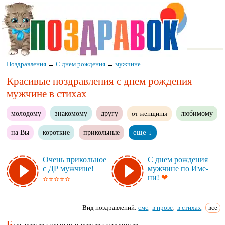
Поздравления
→
С днем рождения
→
мужчине
Красивые поздравления с днем рождения
мужчине в стихах
молодому
знакомому
другу
любимому
от женщины
на Вы
короткие
прикольные
еще ↓
Очень при­коль­ное
С днем рож­де­ния
с ДР муж­чи­не!
муж­чи­не по Име­
ни!
❤
⭐⭐⭐⭐⭐
Вид поздравлений:
смс
в прозе
в стихах
все
,
,
,
Б