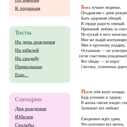
По именам
Б
ога лучшее творенье,
К подаркам
Поздравляю с днем рожде
Быть здоровым обещай,
В сердце радость умещай,
Принимай любовь за счаст
Тосты
Не пускай в него ненастье
Мне же выдай контрамарк
На день рождения
Мне и крупному подарку,
На юбилей
Остальным — по усмотре
(
если счастливы рожденью)
На свадьбу
Все обиды — за порог.
Прикольные
Светлых, солнечных дорог
Еще...
П
усть тебе везёт почаще,
Будь успешен и здоров,
Сценарии
В жизнь смелее входит сча
Затмевает всё любовь!
Дня рождения
Юбилея
Ежедневно ждёт удача,
Что исполнит все мечты,
Свадьбы