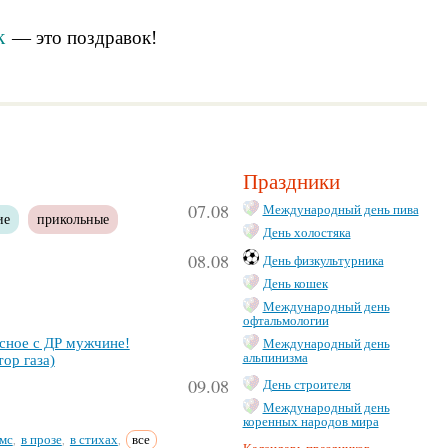
к
— это
поздравок
!
Праздники
07.08
Международный день пива
ие
прикольные
День холостяка
08.08
День физкультурника
День кошек
Международный день
офтальмологии
­сное с ДР муж­чи­не!
Международный день
альпинизма
тор га­за)
09.08
День строителя
Международный день
коренных народов мира
мс
в прозе
в стихах
все
,
,
,