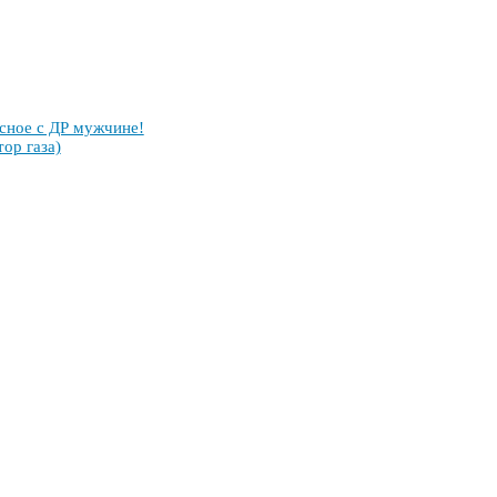
­сное с ДР муж­чи­не!
тор га­за)