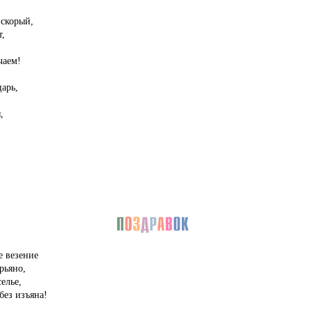
 скорый,
,
чаем!
арь,
,
е везение
рьяно,
елье,
без изъяна!