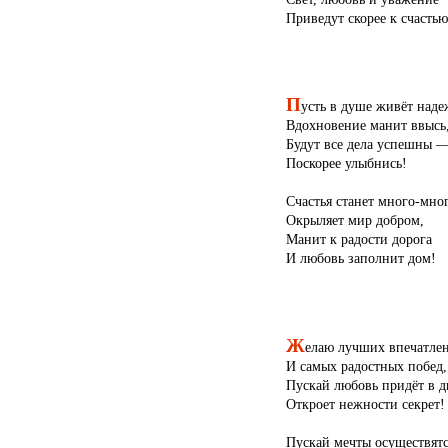
Приведут скорее к счастью
П
усть в душе живёт наде
Вдохновение манит ввысь
Будут все дела успешны 
Поскорее улыбнись!
Счастья станет много-мног
Окрыляет мир добром,
Манит к радости дорога
И любовь заполнит дом!
Ж
елаю лучших впечатле
И самых радостных побед,
Пускай любовь придёт в 
Откроет нежности секрет!
Пускай мечты осуществятс