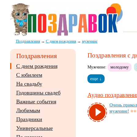
Поздравления
→
С днем рождения
→
мужчине
Поздравления с 
Поздравления
С днем рождения
Мужчине:
молодому
С юбилеем
еще ↓
На свадьбу
Годовщины свадеб
Аудио поздравления
Важные события
Очень при­кол
Любимым
муж­чи­не!
⭐⭐
Праздники
Универсальные