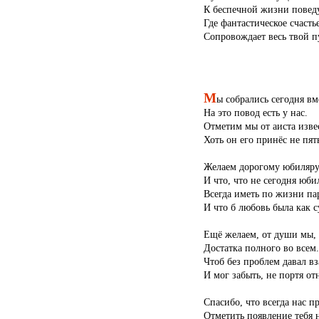
К беспечной жизни поведу
Где фантастическое счасть
Сопровождает весь твой п
М
ы собрались сегодня вм
На это повод есть у нас.
Отметим мы от аиста изве
Хоть он его принёс не пят
Желаем дорогому юбиляру.
И что, что не сегодня юби
Всегда иметь по жизни па
И что б любовь была как с
Ещё желаем, от души мы,
Достатка полного во всем.
Чтоб без проблем давал в
И мог забыть, не портя о
Спасибо, что всегда нас п
Отметить появление тебя н