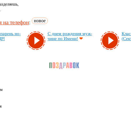
азделяешь,
.
новое
 на телефон
:
па­рень но­
С днем рож­де­ния муж­
Клас
ДР!
чи­не по Име­ни!
❤
(Сек­
ем
я