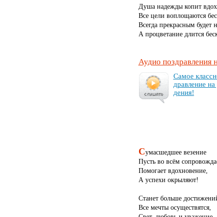
Душа надежды копит вдох
Все цели воплощаются бес
Всегда прекрасным будет н
А процветание длится бес
Аудио поздравления 
Са­мое клас­сн
драв­ле­ние на
де­ния!
С
умасшедшее везение
Пусть во всём сопровожда
Помогает вдохновение,
А успехи окрыляют!
Станет больше достижени
Все мечты осуществятся,
Свет, любовь и уважение