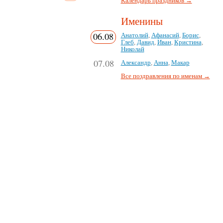
Календарь праздников →
Именины
06.08
Анатолий
,
Афанасий
,
Борис
,
Глеб
,
Давид
,
Иван
,
Кристина
,
Николай
07.08
Александр
,
Анна
,
Макар
Все поздравления по именам →