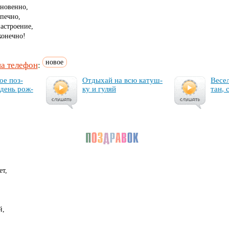
новенно,
печно,
астроение,
конечно!
новое
на телефон
:
ое поз­
От­ды­хай на всю ка­туш­
Ве­се
 день рож­
ку и гу­ляй
тан, 
ет,
й,