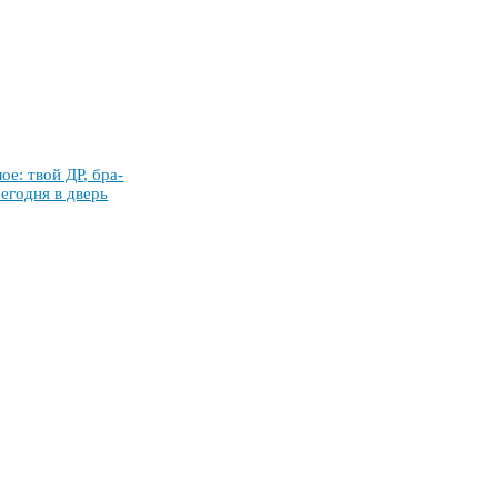
­лое: твой ДР, бра­
се­год­ня в дверь