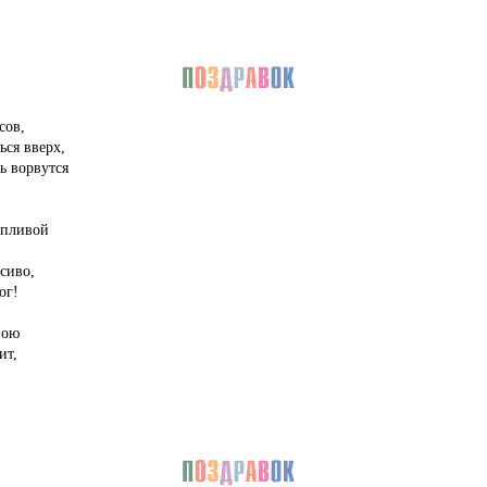
сов,
ься вверх,
ь ворвутся
опливой
сиво,
ог!
ною
ит,