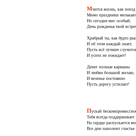
М
чится жизнь, как поезд
Мимо праздники мелькают
Но сегодня миг особый,
День рожденья твой встре
Храбрый ты, как будто рыц
И об этом каждый знает,
Пусть всё лучшее случится
И успех не покидает!
Денег полные карманы
И любви большой желаю,
И везенье постоянно
Пусть дорогу устилает!
П
ускай бескомпромиссно
Тебя всегда поддерживает 
На сердце распускается вес
Все дни наполнит счастье 