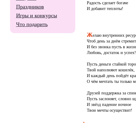
Радость сделает богаче
Праздников
И добавит теплоты!
Игры и конкурсы
Что подарить
Ж
елаю внутренних ресур
Чтоб день за днём стремит
И без звонка пусть в жизн
Любовь, достаток и успех!
Пусть деньги стайкой тор
Твой наполняют кошелёк,
И каждый день пойдёт кра
О чём мечтать ты только м
Друзей поддержка за спи
Пусть заслоняет, словно щ
И звёзд падение ночное
Твои мечты осуществит!