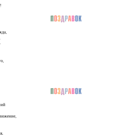
!
жда,
,
—
о,
ний
движение,
я,