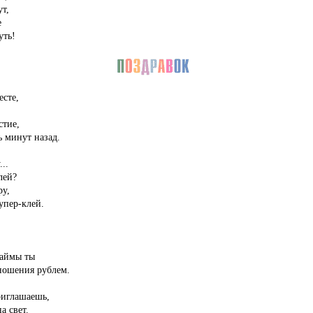
т,
е
уть!
есте,
стие,
ь минут назад.
..
лей?
ру,
упер-клей.
займы ты
тношения рублем.
риглашаешь,
а свет.