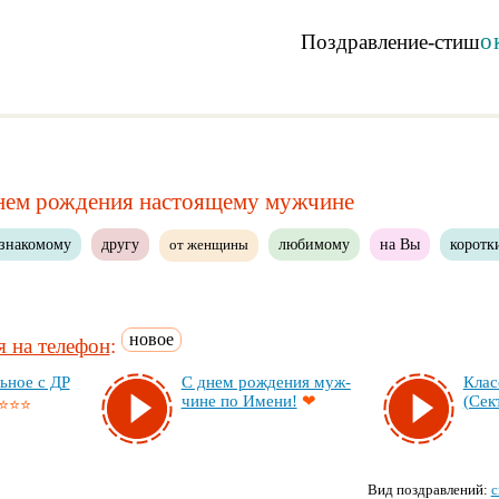
о
Поздравление-стиш
днем рождения настоящему мужчине
знакомому
другу
любимому
на Вы
коротк
от женщины
новое
 на телефон
:
ь­ное с ДР
С днем рож­де­ния муж­
Клас
чи­не по Име­ни!
❤
(Сек­
⭐⭐⭐
Вид поздравлений:
с