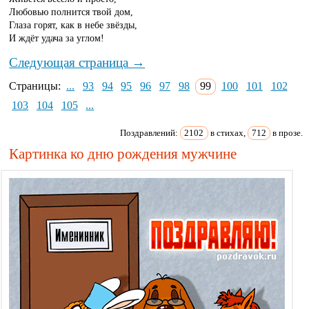
Любовью полнится твой дом,
Глаза горят, как в небе звёзды,
И ждёт удача за углом!
Следующая страница →
Страницы:
...
93
94
95
96
97
98
99
100
101
102
103
104
105
...
Поздравлений:
2102
в стихах,
712
в прозе.
Картинка ко дню рождения мужчине