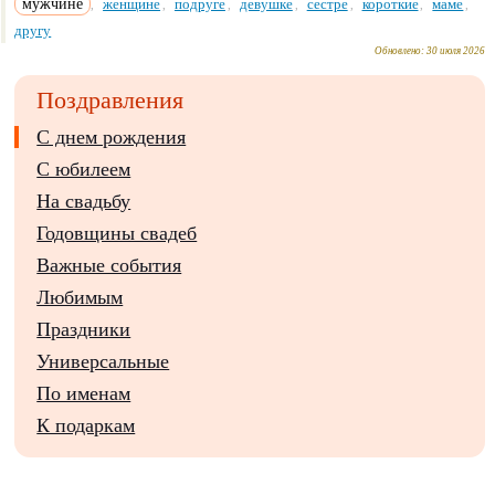
мужчине
женщине
подруге
девушке
сестре
короткие
маме
,
,
,
,
,
,
,
другу
Обновлено:
30 июля 2026
Поздравления
С днем рождения
С юбилеем
На свадьбу
Годовщины свадеб
Важные события
Любимым
Праздники
Универсальные
По именам
К подаркам