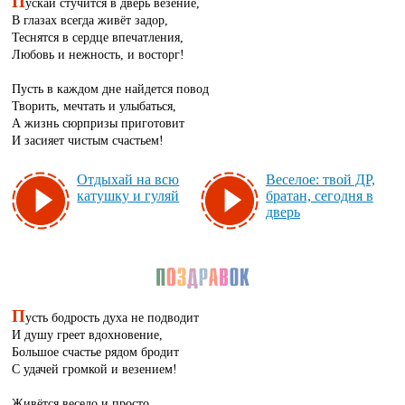
П
ускай стучится в дверь везение,
В глазах всегда живёт задор,
Теснятся в сердце впечатления,
Любовь и нежность, и восторг!
Пусть в каждом дне найдется повод
Творить, мечтать и улыбаться,
А жизнь сюрпризы приготовит
И засияет чистым счастьем!
От­ды­хай на всю
Ве­се­лое: твой ДР,
ка­туш­ку и гу­ляй
бра­тан, се­год­ня в
дверь
П
усть бодрость духа не подводит
И душу греет вдохновение,
Большое счастье рядом бродит
С удачей громкой и везением!
Живётся весело и просто,