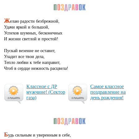
Ж
елаю радости безбрежной,
Удачи яркой и большой,
Успехов шумных, бесконечных
И жизни светлой и простой!
Пускай везение не оставит,
Уладит все твои дела,
Тепло любви к тебе направит,
Чтоб в сердце нежность расцвела!
Клас­сное с ДР
Са­мое клас­сное
муж­чи­не! (Сек­тор
поз­драв­ле­ние на
га­за)
день рож­де­ния!
Б
удь сильным и уверенным в себе,