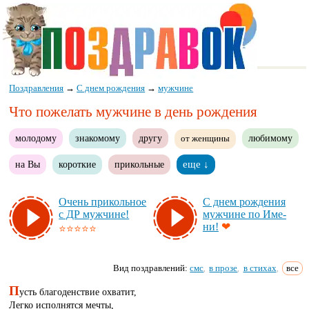
Поздравления
→
С днем рождения
→
мужчине
Что пожелать мужчине в день рождения
молодому
знакомому
другу
любимому
от женщины
на Вы
короткие
прикольные
еще ↓
Очень при­коль­ное
С днем рож­де­ния
с ДР муж­чи­не!
муж­чи­не по Име­
ни!
❤
⭐⭐⭐⭐⭐
Вид поздравлений:
смс
в прозе
в стихах
все
,
,
,
П
усть благоденствие охватит,
Легко исполнятся мечты,