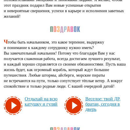
этот праздник подарил Вам новые успешные открытия
и невероятные свершения, успехи в карьере и исполнения заветных
желаний!
Ч
тобы быть начальником, это какое терпение, выдержку
и понимание к каждому сотруднику нужно иметь?
Вы замечательный начальник! Потому что благодаря Вам у нас
получается слаженная работа, всегда достигаем лучшего результат,
и каждый хорошо справляется со своими обязанностями. Пусть ваша
жизнь будет, как огромный корабль, который ждут большие
путешествия. Любые штормы, айсберги, морские пираты
не встречаются на пути, только сопутствует тёплые ветер. А вокруг
спокойствие и только родные люди. С вашей очередной датой!
От­ды­хай на всю
Ве­се­лое: твой ДР,
ка­туш­ку и гу­ляй
бра­тан, се­год­ня в
дверь