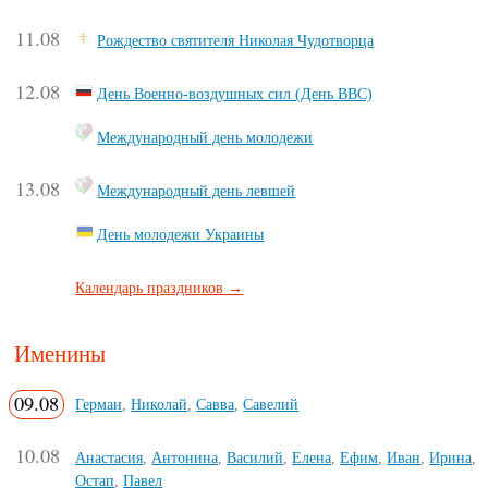
11.08
Рождество святителя Николая Чудотворца
12.08
День Военно-воздушных сил (День ВВС)
Международный день молодежи
13.08
Международный день левшей
День молодежи Украины
Календарь праздников →
Именины
09.08
Герман
,
Николай
,
Савва
,
Савелий
10.08
Анастасия
,
Антонина
,
Василий
,
Елена
,
Ефим
,
Иван
,
Ирина
,
Остап
,
Павел