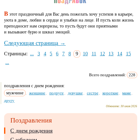
В
этот праздничный для Вас день пожелать хочу успехов в карьере,
уюта в доме, любви в сердце и улыбки на лице. И пусть коли жизнь
преподносит нам сюрпризы, то пусть будут они приятными
и вызывают бурю и шквал эмоций.
Следующая страница →
Страницы:
...
3
4
5
6
7
8
9
10
11
12
13
14
15
...
Всего поздравлений:
228
поздравления с днем рождения:
мужчине
женщине
подруге
девушке
сестре
короткие
маме
,
,
,
,
,
,
,
другу
Обновлено:
30 июля 2026
Поздравления
С днем рождения
С юбилеем