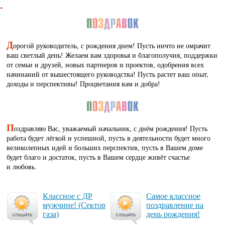
Д
орогой руководитель, с рождения днем! Пусть ничто не омрачит
ваш светлый день! Желаем вам здоровья и благополучия, поддержки
от семьи и друзей, новых партнеров и проектов, одобрения всех
начинаний от вышестоящего руководства! Пусть растет ваш опыт,
доходы и перспективы! Процветания вам и добра!
П
оздравляю Вас, уважаемый начальник, с днём рождения! Пусть
работа будет лёгкой и успешной, пусть в деятельности будет много
великолепных идей и больших перспектив, пусть в Вашем доме
будет благо и достаток, пусть в Вашем сердце живёт счастье
и любовь.
Клас­сное с ДР
Са­мое клас­сное
муж­чи­не! (Сек­тор
поз­драв­ле­ние на
га­за)
день рож­де­ния!