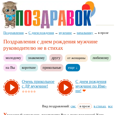
Поздравления
→
С днем рождения
→
мужчине
→
начальнику
→
в прозе
Поздравления с днем рождения мужчине
руководителю не в стихах
молодому
знакомому
другу
любимому
от женщины
на Вы
короткие
прикольные
еще ↓
Очень при­коль­ное
С днем рож­де­ния
с ДР муж­чи­не!
муж­чи­не по Име­
ни!
❤
⭐⭐⭐⭐⭐
Вид поздравлений:
смс
в прозе
в стихах
все
,
,
,
У