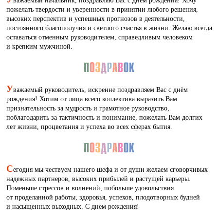
важаемый начальник, поздравляю Вас с днем рождения! Хочу
пожелать твердости и уверенности в принятии любого решения,
высоких перспектив и успешных прогнозов в деятельности,
постоянного благополучия и светлого счастья в жизни. Желаю всегда
оставаться отменным руководителем, справедливым человеком
и крепким мужчиной.
У
важаемый руководитель, искренне поздравляем Вас с днём
рождения! Хотим от лица всего коллектива выразить Вам
признательность за мудрость и грамотное руководство,
поблагодарить за тактичность и понимание, пожелать Вам долгих
лет жизни, процветания и успеха во всех сферах бытия.
С
егодня мы чествуем нашего шефа и от души желаем сговорчивых
надежных партнеров, высоких прибылей и растущей карьеры.
Поменьше стрессов и волнений, побольше удовольствия
от проделанной работы, здоровья, успехов, плодотворных будней
и насыщенных выходных. С днем рождения!