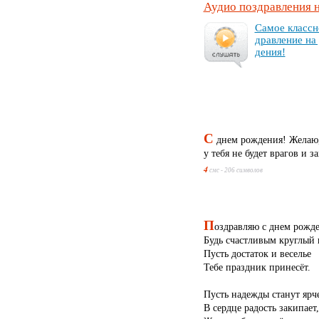
Аудио поздравления 
Са­мое клас­сн
драв­ле­ние на
де­ния!
С
днем рождения! Желаю, 
у тебя не будет врагов и 
4
смс - 206 символов
П
оздравляю с днем рожд
Будь счастливым круглый 
Пусть достаток и веселье
Тебе праздник принесёт.
Пусть надежды станут ярче
В сердце радость закипает,