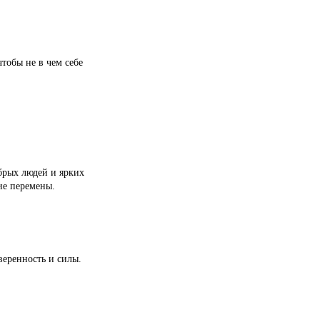
тобы не в чем себе
брых людей и ярких
ие перемены.
веренность и силы.