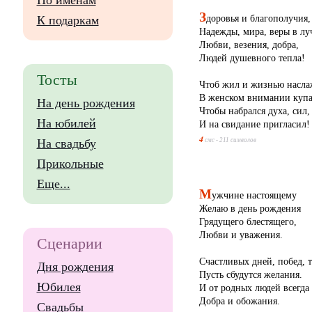
По именам
З
доровья и благополучия,
К подаркам
Надежды, мира, веры в лу
Любви, везения, добра,
Людей душевного тепла!
Тосты
Чтоб жил и жизнью насла
В женском внимании купа
На день рождения
Чтобы набрался духа, сил,
На юбилей
И на свидание пригласил!
4
На свадьбу
смс - 211 символов
Прикольные
Еще...
М
ужчине настоящему
Желаю в день рождения
Грядущего блестящего,
Любви и уважения.
Сценарии
Счастливых дней, побед, т
Дня рождения
Пусть сбудутся желания.
Юбилея
И от родных людей всегда
Добра и обожания.
Свадьбы