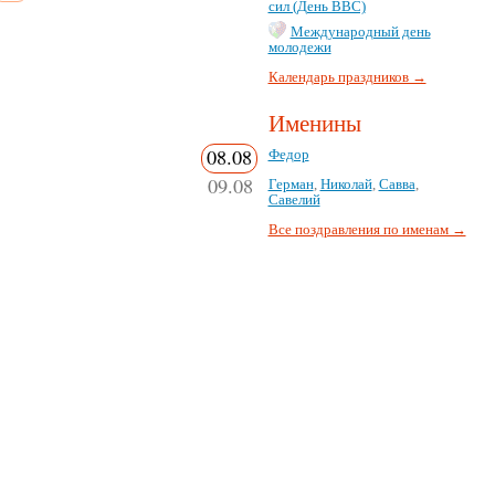
сил (День ВВС)
Международный день
молодежи
Календарь праздников →
Именины
08.08
Федор
09.08
Герман
,
Николай
,
Савва
,
Савелий
Все поздравления по именам →