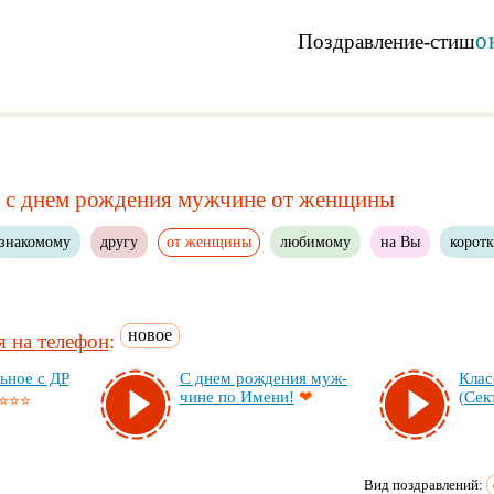
о
Поздравление-стиш
е с днем рождения мужчине от женщины
знакомому
другу
от женщины
любимому
на Вы
корот
новое
 на телефон
:
ь­ное с ДР
С днем рож­де­ния муж­
Клас
чи­не по Име­ни!
❤
(Сек­
⭐⭐⭐
Вид поздравлений: