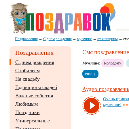
Поздравления
→
С днем рождения
→
мужчине
→
от женщины
→
смс
Смс поздравлени
Поздравления
С днем рождения
Мужчине:
молодому
С юбилеем
еще ↓
На свадьбу
Годовщины свадеб
Аудио поздравления
Важные события
Очень при­кол
Любимым
муж­чи­не!
⭐⭐
Праздники
Универсальные