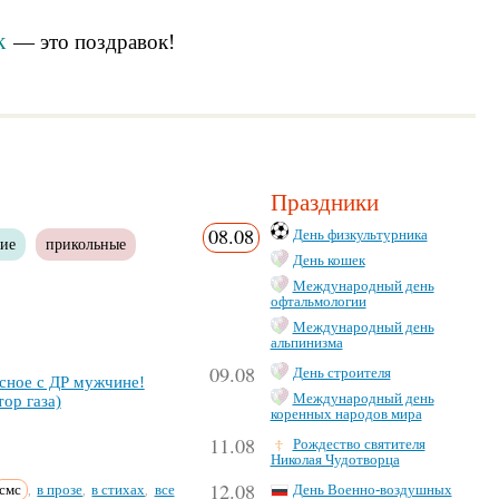
к
— это
поздравок
!
Праздники
08.08
День физкультурника
кие
прикольные
День кошек
Международный день
офтальмологии
Международный день
альпинизма
09.08
День строителя
­сное с ДР муж­чи­не!
Международный день
тор га­за)
коренных народов мира
11.08
Рождество святителя
Николая Чудотворца
12.08
смс
в прозе
в стихах
все
День Военно-воздушных
,
,
,