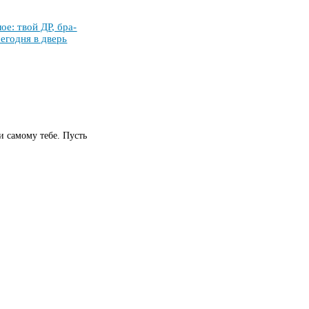
­лое: твой ДР, бра­
се­год­ня в дверь
 самому тебе. Пусть