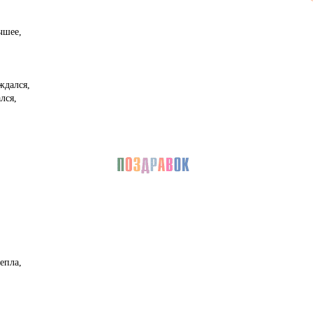
чшее,
ждался,
лся,
епла,