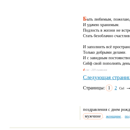
Б
ыть любимым, пожелаю
И удачею хранимым.
Подлость в жизни не встре
Стать безоблачно счастли
И заполнить всё простран
Только добрыми делами.
И с завидным постоянств
Сейф свой пополнять день
4
смс - 209 символов
Следующая страни
Страницы:
1
2
Ctrl
поздравления с днем рож
мужчине
женщине
по
,
,