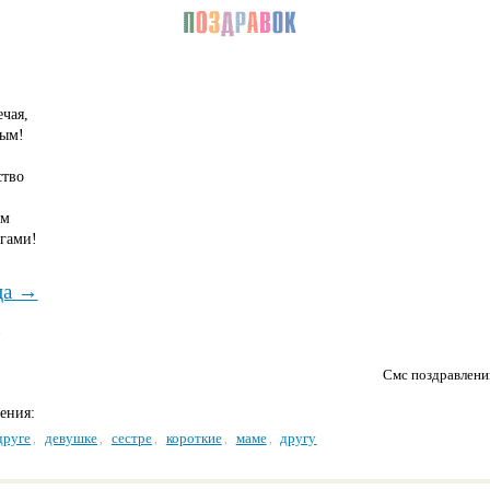
,
чая,
вым!
ство
ом
гами!
ца →
→
Смс поздравлен
дения:
друге
девушке
сестре
короткие
маме
другу
,
,
,
,
,