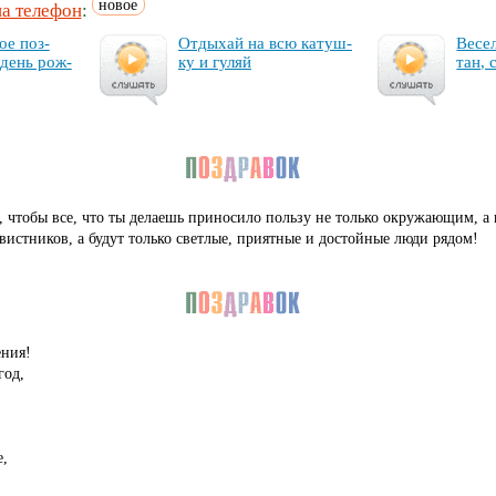
новое
на телефон
:
ое поз­
От­ды­хай на всю ка­туш­
Ве­се
 день рож­
ку и гу­ляй
тан, 
чтобы все, что ты делаешь приносило пользу не только окружающим, а и
завистников, а будут только светлые, приятные и достойные люди рядом!
ения!
год,
,