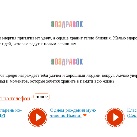
 энергия притягивает удачу, а сердце хранит тепло близких. Желаю здоро
 идей, которые ведут к новым вершинам.
ба щедро награждает тебя удачей и хорошими людьми вокруг. Желаю уве
вья и моментов, которые хочется хранить в памяти всю жизнь.
новое
 на телефон
:
па­рень но­
С днем рож­де­ния муж­
Клас
ДР!
чи­не по Име­ни!
❤
(Сек­