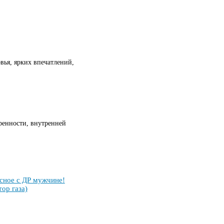
вья, ярких впечатлений,
ренности, внутренней
­сное с ДР муж­чи­не!
тор га­за)