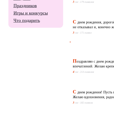
3
смс - 179 символов
Праздников
Игры и конкурсы
Что подарить
С
днем рождения, дорогой
не отказывал и, конечно ж
3
смс - 171 символ
П
оздравляю с днем рожде
впечатлений. Желаю крепк
4
смс - 213 символов
С
днем рождения! Пусть в
Желаю вдохновения, радост
3
смс - 182 символа