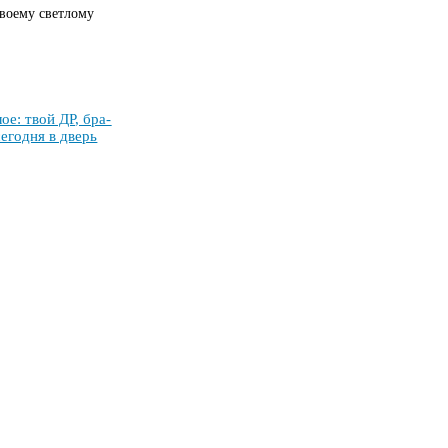
своему светлому
­лое: твой ДР, бра­
се­год­ня в дверь