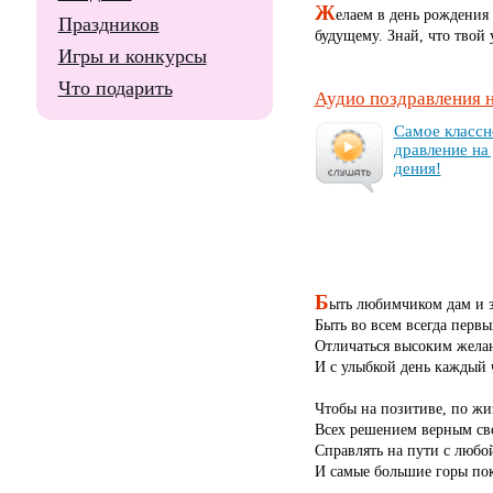
Ж
елаем в день рождения
Праздников
будущему. Знай, что твой 
Игры и конкурсы
Что подарить
Аудио поздравления 
Са­мое клас­сн
драв­ле­ние на
де­ния!
Б
ыть любимчиком дам и 
Быть во всем всегда первы
Отличаться высоким жела
И с улыбкой день каждый 
Чтобы на позитиве, по жи
Всех решением верным св
Справлять на пути с люб
И самые большие горы пок