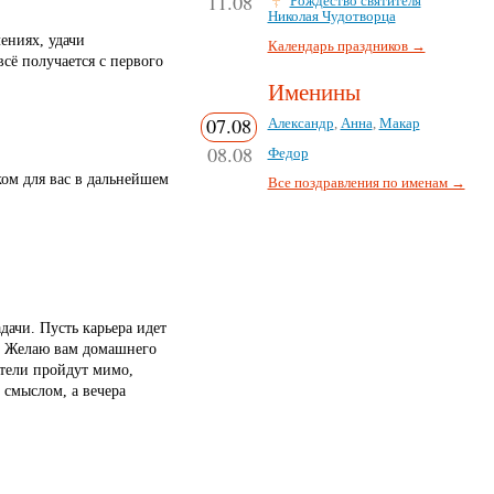
11.08
Рождество святителя
Николая Чудотворца
ениях, удачи
Календарь праздников →
всё получается с первого
Именины
07.08
Александр
,
Анна
,
Макар
08.08
Федор
ком для вас в дальнейшем
Все поздравления по именам →
дачи. Пусть карьера идет
е. Желаю вам домашнего
атели пройдут мимо,
 смыслом, а вечера