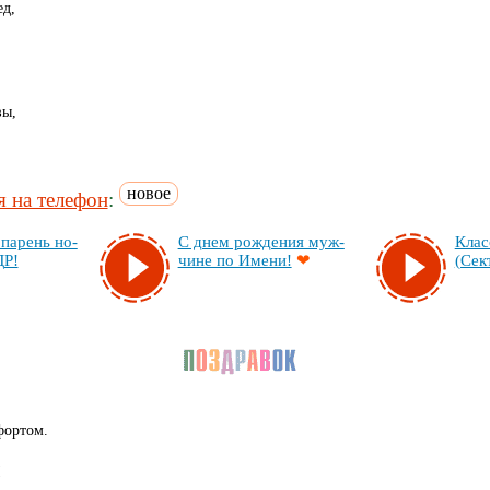
ед,
вы,
новое
 на телефон
:
па­рень но­
С днем рож­де­ния муж­
Клас
ДР!
чи­не по Име­ни!
❤
(Сек­
фортом.
!