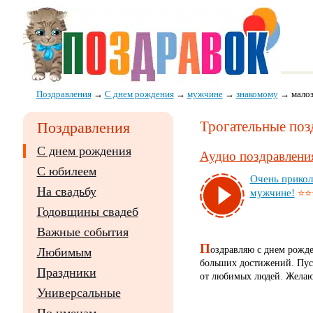
Поздравления
→
С днем рождения
→
мужчине
→
знакомому
→
мало
Трогательные поз
Поздравления
С днем рождения
Аудио поздравления
С юбилеем
Очень при­кол
На свадьбу
муж­чи­не!
⭐⭐
Годовщины свадеб
Важные события
П
оздравляю с днем рожд
Любимым
больших достижений. Пуст
Праздники
от любимых людей. Желаю
Универсальные