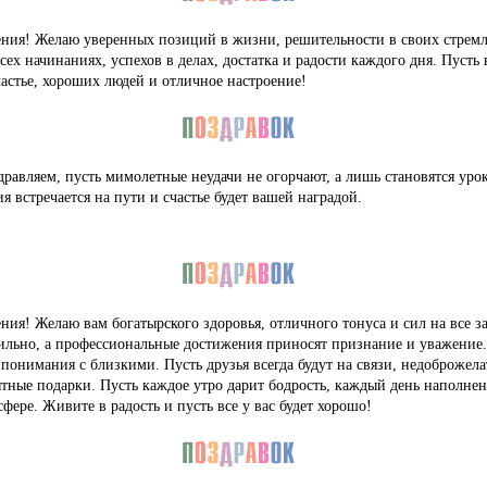
ения! Желаю уверенных позиций в жизни, решительности в своих стремл
ех начинаниях, успехов в делах, достатка и радости каждого дня. Пусть 
частье, хороших людей и отличное настроение!
равляем, пусть мимолетные неудачи не огорчают, а лишь становятся уро
ия встречается на пути и счастье будет вашей наградой.
ния! Желаю вам богатырского здоровья, отличного тонуса и сил на все за
абильно, а профессиональные достижения приносят признание и уважени
 понимания с близкими. Пусть друзья всегда будут на связи, недоброжел
ятные подарки. Пусть каждое утро дарит бодрость, каждый день наполнен
фере. Живите в радость и пусть все у вас будет хорошо!