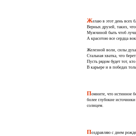
Ж
елаю в этот день всех б
Верных друзей, таких, что
Мужчиной быть чтоб лучш
А красотою все сердца вок
Железной воли, силы духа
Стальная хватка, что берет
Пусть рядом будет тот, кто
В карьере и в победах толь
П
омните, что истинное б
более глубокие источники
солнцем.
П
оздравляю с днем рожде