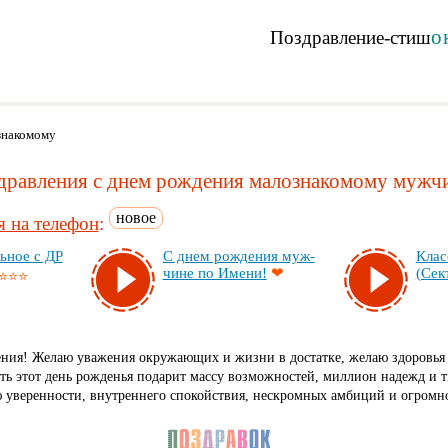
о
Поздравление-стиш
знакомому
дравления с днем рождения малознакомому мужч
новое
 на телефон
:
ь­ное с ДР
С днем рож­де­ния муж­
Клас
чи­не по Име­ни!
❤
(Сек­
⭐⭐⭐
ения! Желаю уважения окружающих и жизни в достатке, желаю здоровья 
ь этот день рожденья подарит массу возможностей, миллион надежд и 
 уверенности, внутреннего спокойствия, нескромных амбиций и огромно