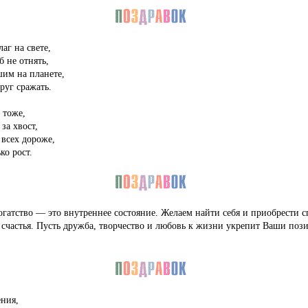
лаг на свете,
б не отнять,
им на планете,
руг сражать.
 тоже,
 за хвост,
 всех дороже,
ко рост.
огатство — это внутреннее состояние. Желаем найти себя и приобрести с
 счастья. Пусть дружба, творчество и любовь к жизни укрепит Ваши пози
ния,