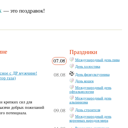
к
— это
поздравок
!
ине
Праздники
07.08
Международный день пива
День холостяка
­сное с ДР муж­чи­не!
08.08
День физкультурника
тор га­за)
День кошек
Международный день
офтальмологии
Международный день
и крепких сил для
альпинизма
тысячи добрых пожеланий
09.08
День строителя
го потенциала.
Международный день
коренных народов мира