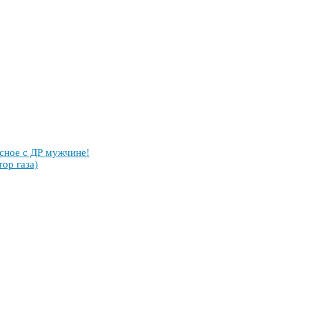
­сное с ДР муж­чи­не!
тор га­за)