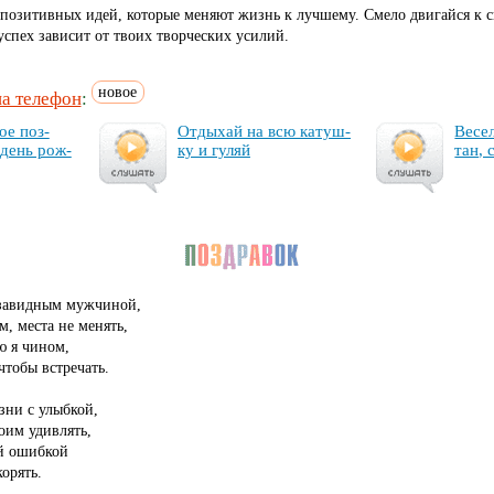
 позитивных идей, которые меняют жизнь к лучшему. Смело двигайся к 
успех зависит от твоих творческих усилий.
новое
на телефон
:
ое поз­
От­ды­хай на всю ка­туш­
Ве­се
 день рож­
ку и гу­ляй
тан, 
завидным мужчиной,
м, места не менять,
ю я чином,
чтобы встречать.
зни с улыбкой,
оим удивлять,
ой ошибкой
орять.