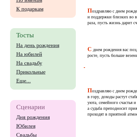
По именам
К подаркам
П
оздравляю с днем рожд
и поддержки близких во вс
раза, пусть жизнь дарит с
Тосты
На день рождения
С
днем рождения вас позд
На юбилей
росте, пусть больше везен
На свадьбу
Прикольные
Еще...
П
оздравляю с днем рожде
в гору, доходы растут ст
уюта, семейного счастья и
Сценарии
а судьба преподносит при
проходят в приятной атмос
Дня рождения
Юбилея
Свадьбы