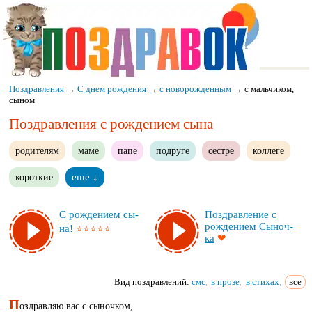
Поздравления
→
С днем рождения
→
с новорожденным
→
с мальчиком,
сыном
Поздравления с рождением сына
родителям
маме
папе
подруге
сестре
коллеге
короткие
еще ↓
С рож­де­ни­ем сы­
Поз­драв­ле­ние с
рож­де­ни­ем Сы­ноч­
на!
⭐⭐⭐⭐⭐
ка
❤
Вид поздравлений:
смс
в прозе
в стихах
все
,
,
,
П
оздравляю вас с сыночком,