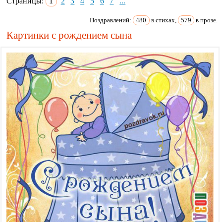
Страницы:
1
2
3
4
5
6
7
...
Поздравлений:
480
в стихах,
579
в прозе.
Картинки с рождением сына