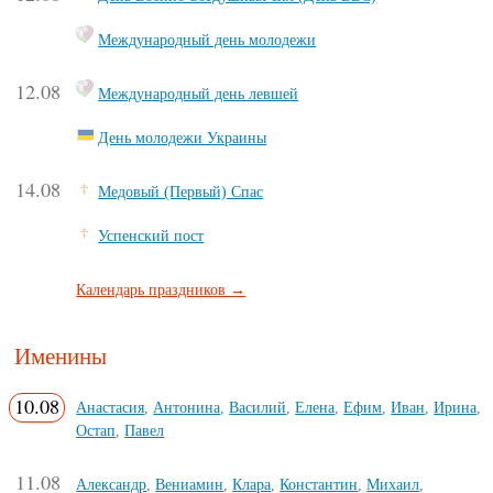
Международный день молодежи
12.08
Международный день левшей
День молодежи Украины
14.08
Медовый (Первый) Спас
Успенский пост
Календарь праздников →
Именины
10.08
Анастасия
,
Антонина
,
Василий
,
Елена
,
Ефим
,
Иван
,
Ирина
,
Остап
,
Павел
11.08
Александр
,
Вениамин
,
Клара
,
Константин
,
Михаил
,