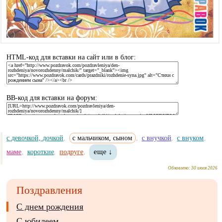
HTML-код для вставки на сайт или в блог:
BB-код для вставки на форум:
с девочкой, дочкой
с мальчиком, сыном
с внучкой
с внуком
,
,
,
,
маме
короткие
подруге
еще ↓
,
,
,
Обновлено:
30 июля 2026
Поздравления
С днем рождения
С юбилеем