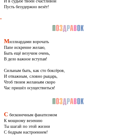
И в судьбе твоей счастливой
Пусть безудержно везёт!
М
иллиардами ворочать
Папе искренне желаю,
Быть ещё везучим очень,
В дело важное вступая!
Сильным быть, как сто боксёров,
И отважным, словно рыцарь,
Чтоб твоим желаньям скоро
Час пришёл осуществиться!
С
бесконечным фанатизмом
К мощному везению
Ты шагай по этой жизни
С бодрым настроением!