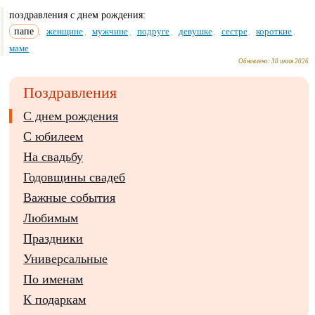
поздравления с днем рождения:
папе
женщине
мужчине
подруге
девушке
сестре
короткие
,
,
,
,
,
,
,
маме
Обновлено:
30 июля 2026
Поздравления
С днем рождения
С юбилеем
На свадьбу
Годовщины свадеб
Важные события
Любимым
Праздники
Универсальные
По именам
К подаркам