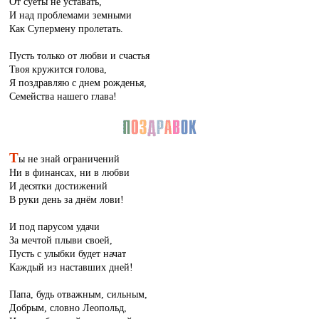
От суеты не уставать,
И над проблемами земными
Как Супермену пролетать.
Пусть только от любви и счастья
Твоя кружится голова,
Я поздравляю с днем рожденья,
Семейства нашего глава!
Т
ы не знай ограничений
Ни в финансах, ни в любви
И десятки достижений
В руки день за днём лови!
И под парусом удачи
За мечтой плыви своей,
Пусть с улыбки будет начат
Каждый из наставших дней!
Папа, будь отважным, сильным,
Добрым, словно Леопольд,