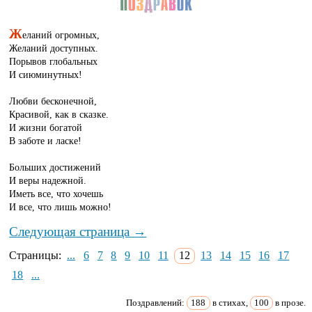
Ж
еланий огромных,
Желаний доступных.
Порывов глобальных
И сиюминутных!
Любви бесконечной,
Красивой, как в сказке.
И жизни богатой
В заботе и ласке!
Больших достижений
И веры надежной.
Иметь все, что хочешь
И все, что лишь можно!
Следующая страница →
Страницы:
...
6
7
8
9
10
11
12
13
14
15
16
17
18
...
Поздравлений:
188
в стихах,
100
в прозе.