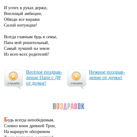
И успех в руках держи,
Воплощай амбиции,
Обходи все виражи
Силой интуиции!
Всегда главным будь в семье,
Папа мой решительный,
Самый лучший на земле
Из всех-всех родителей!
Ве­сё­лое поз­драв­
Неж­ное поз­драв­
ле­ние Па­пе с ДР
ле­ние от доч­ки!
от доч­ки!
Б
удь всегда непобедимым,
Словно воин древней Трои,
На маршруте обозримом