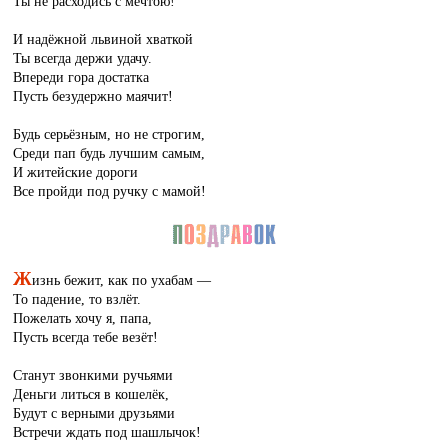
Ты не расходись с мечтою!
И надёжной львиной хваткой
Ты всегда держи удачу.
Впереди гора достатка
Пусть безудержно маячит!
Будь серьёзным, но не строгим,
Среди пап будь лучшим самым,
И житейские дороги
Все пройди под ручку с мамой!
Ж
изнь бежит, как по ухабам —
То падение, то взлёт.
Пожелать хочу я, папа,
Пусть всегда тебе везёт!
Станут звонкими ручьями
Деньги литься в кошелёк,
Будут с верными друзьями
Встречи ждать под шашлычок!