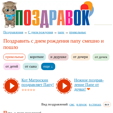
Поздравления
→
С днем рождения
→
папе
→
прикольные
Поздравить с днем рождения папу смешно и
пошло
прикольные
короткие
и дедушке
от дочери
от дочек
от детей
от сына
еще ↓
Кот Мат­рос­кин
Неж­ное поз­драв­
поз­драв­ля­ет Па­пу!
ле­ние Па­пе от
доч­ки!
❤
⭐⭐⭐⭐⭐
Вид поздравлений:
смс
в прозе
в стихах
все
,
,
,
П