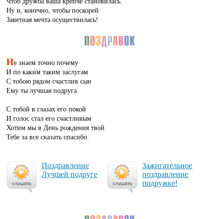
Чтоб дружба ваша крепче становилась.
Ну и, конечно, чтобы поскорей
Заветная мечта осуществилась!
Н
е знаем точно почему
И по каким таким заслугам
С тобою рядом счастлив сын
Ему ты лучшая подруга.
С тобой в глазах его покой
И голос стал его счастливым
Хотим мы в День рождения твой
Тебе за все сказать спасибо.
Поз­драв­ле­ние
За­жи­га­тель­ное
Луч­шей под­ру­ге
поз­драв­ле­ние
под­руж­ке!