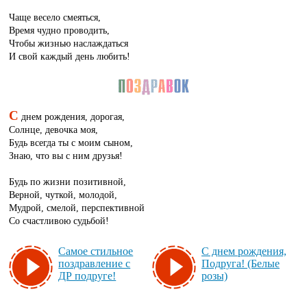
Чаще весело смеяться,
Время чудно проводить,
Чтобы жизнью наслаждаться
И свой каждый день любить!
С
днем рождения, дорогая,
Солнце, девочка моя,
Будь всегда ты с моим сыном,
Знаю, что вы с ним друзья!
Будь по жизни позитивной,
Верной, чуткой, молодой,
Мудрой, смелой, перспективной
Со счастливою судьбой!
Са­мое стиль­ное
С днем рож­де­ния,
поз­драв­ле­ние с
Под­ру­га! (Бе­лые
ДР под­ру­ге!
ро­зы)