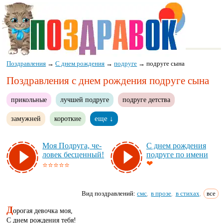
Поздравления
→
С днем рождения
→
подруге
→
подруге сына
Поздравления с днем рождения подруге сына
прикольные
лучшей подруге
подруге детства
замужней
короткие
еще ↓
Моя Под­ру­га, че­
С днем рож­де­ния
ло­век бес­цен­ный!
под­ру­ге по име­ни
❤
⭐⭐⭐⭐⭐
Вид поздравлений:
смс
в прозе
в стихах
все
,
,
,
Д
орогая девочка моя,
С днем рождения тебя!