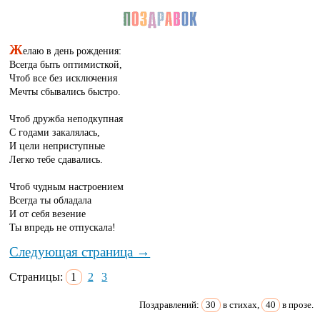
Ж
елаю в день рождения:
Всегда быть оптимисткой,
Чтоб все без исключения
Мечты сбывались быстро.
Чтоб дружба неподкупная
С годами закалялась,
И цели неприступные
Легко тебе сдавались.
Чтоб чудным настроением
Всегда ты обладала
И от себя везение
Ты впредь не отпускала!
Следующая страница →
Страницы:
1
2
3
Поздравлений:
30
в стихах,
40
в прозе.