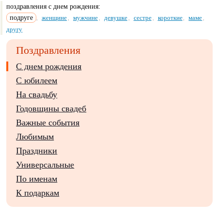
поздравления с днем рождения:
подруге
женщине
мужчине
девушке
сестре
короткие
маме
,
,
,
,
,
,
,
другу
Поздравления
С днем рождения
С юбилеем
На свадьбу
Годовщины свадеб
Важные события
Любимым
Праздники
Универсальные
По именам
К подаркам