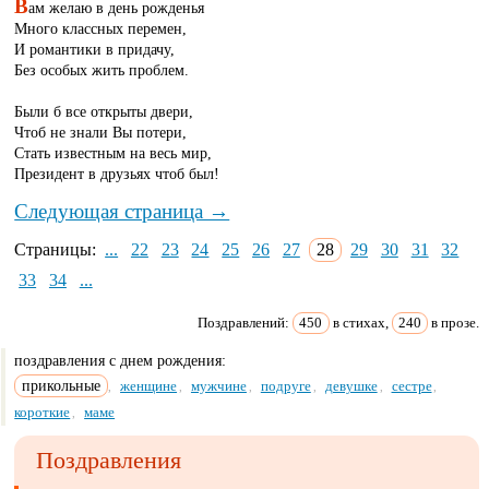
В
ам желаю в день рожденья
Много классных перемен,
И романтики в придачу,
Без особых жить проблем.
Были б все открыты двери,
Чтоб не знали Вы потери,
Стать известным на весь мир,
Президент в друзьях чтоб был!
Следующая страница →
Страницы:
...
22
23
24
25
26
27
28
29
30
31
32
33
34
...
Поздравлений:
450
в стихах,
240
в прозе.
поздравления с днем рождения:
прикольные
женщине
мужчине
подруге
девушке
сестре
,
,
,
,
,
,
короткие
маме
,
Поздравления