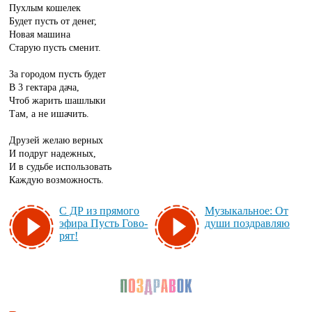
Пухлым кошелек
Будет пусть от денег,
Новая машина
Старую пусть сменит.
За городом пусть будет
В 3 гектара дача,
Чтоб жарить шашлыки
Там, а не ишачить.
Друзей желаю верных
И подруг надежных,
И в судьбе использовать
Каждую возможность.
С ДР из пря­мо­го
Му­зы­каль­ное: От
эфи­ра Пусть Го­во­
ду­ши поз­драв­ляю
рят!