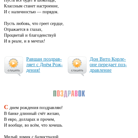
Пусть всё будет в шоколаде,
Классным станет настроение,
И с наличностью — порядок.
Пусть любовь, что греет сердце,
Отражается в глазах,
Процветай и благоденствуй
И в реале, и в мечтах!
Рав­шан поз­драв­
Дон Ви­то Кор­ле­
ля­ет с Днём Рож­
оне пе­ре­да­ет поз­
де­ния!
драв­ле­ние
С
днем рождения поздравляю!
В банке длинный счёт желаю,
В евро, долларах и прочем,
И вообще, во всём, что хочешь.
Милый домик с балюстрадой,