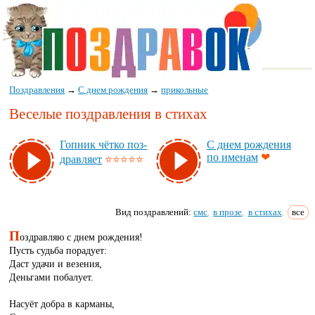
Поздравления
→
С днем рождения
→
прикольные
Веселые поздравления в стихах
Гоп­ник чёт­ко поз­
С днем рож­де­ния
по име­нам
❤
драв­ля­ет
⭐⭐⭐⭐⭐
Вид поздравлений:
смс
в прозе
в стихах
все
,
,
,
П
оздравляю с днем рождения!
Пусть судьба порадует:
Даст удачи и везения,
Деньгами побалует.
Насуёт добра в карманы,