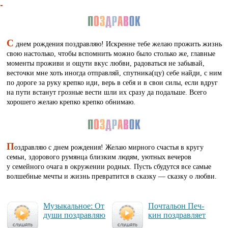
С
днем рождения поздравляю! Искренне тебе желаю прожить жизнь
свою настолько, чтобы вспомнить можно было столько же, главные
моменты проживи и ощути вкус любви, радоваться не забывай,
весточки мне хоть иногда отправляй, спутника(цу) себе найди, с ним
по дороге за руку крепко иди, верь в себя и в свои силы, если вдруг
на пути встанут грозные вести шли их сразу да подальше. Всего
хорошего желаю крепко крепко обнимаю.
П
оздравляю с днем рождения! Желаю мирного счастья в кругу
семьи, здорового румянца близким людям, уютных вечеров
у семейного очага в окружении родных. Пусть сбудутся все самые
волшебные мечты и жизнь превратится в сказку — сказку о любви.
Му­зы­каль­ное: От
Поч­таль­он Печ­
ду­ши поз­драв­ляю
кин поз­драв­ля­ет