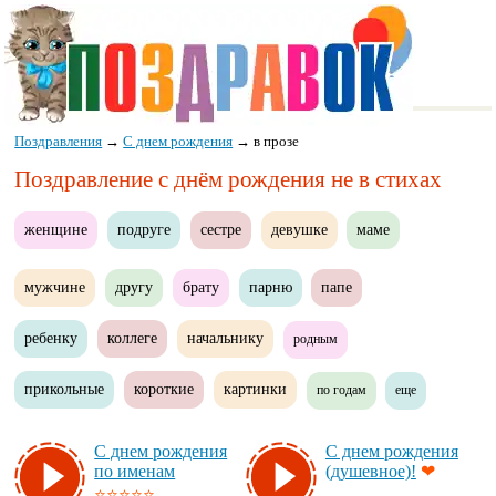
Поздравления
→
С днем рождения
→
в прозе
Поздравление с днём рождения не в стихах
женщине
подруге
сестре
девушке
маме
мужчине
другу
брату
парню
папе
ребенку
коллеге
начальнику
родным
прикольные
короткие
картинки
по годам
еще
С днем рож­де­ния
С днем рож­де­ния
по име­нам
(ду­шев­ное)!
❤
⭐⭐⭐⭐⭐