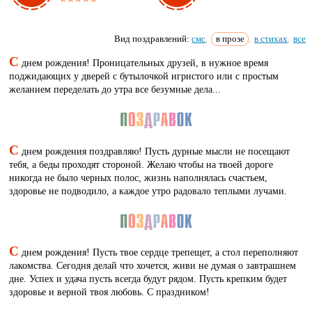
Вид поздравлений:
смс
в прозе
в стихах
все
,
,
,
С
днем рождения! Проницательных друзей, в нужное время
поджидающих у дверей с бутылочкой игристого или с простым
желанием переделать до утра все безумные дела...
С
днем рождения поздравляю! Пусть дурные мысли не посещают
тебя, а беды проходят стороной. Желаю чтобы на твоей дороге
никогда не было черных полос, жизнь наполнялась счастьем,
здоровье не подводило, а каждое утро радовало теплыми лучами.
С
днем рождения! Пусть твое сердце трепещет, а стол переполняют
лакомства. Сегодня делай что хочется, живи не думая о завтрашнем
дне. Успех и удача пусть всегда будут рядом. Пусть крепким будет
здоровье и верной твоя любовь. С праздником!