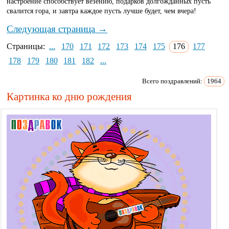
настроение способствует везению, подарков долгожданных пусть
свалится гора, и завтра каждое пусть лучше будет, чем вчера!
Следующая страница →
Страницы:
...
170
171
172
173
174
175
176
177
178
179
180
181
182
...
Всего поздравлений:
1964
Картинка ко дню рождения