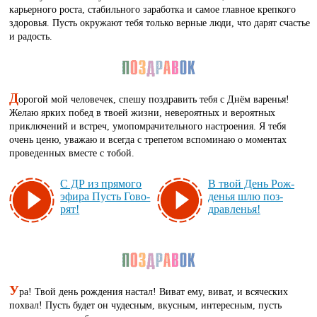
карьерного роста, стабильного заработка и самое главное крепкого
здоровья. Пусть окружают тебя только верные люди, что дарят счастье
и радость.
Д
орогой мой человечек, спешу поздравить тебя с Днём варенья!
Желаю ярких побед в твоей жизни, невероятных и вероятных
приключений и встреч, умопомрачительного настроения. Я тебя
очень ценю, уважаю и всегда с трепетом вспоминаю о моментах
проведенных вместе с тобой.
С ДР из пря­мо­го
В твой День Рож­
эфи­ра Пусть Го­во­
денья шлю поз­
рят!
драв­ленья!
У
ра! Твой день рождения настал! Виват ему, виват, и всяческих
похвал! Пусть будет он чудесным, вкусным, интересным, пусть