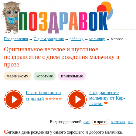
Поздравления
→
С днем рождения
→
ребенку
→
мальчику
→
в прозе
Оригинальное веселое и шуточное
поздравление с днем рождения мальчику в
прозе
маленькому
короткие
прикольные
Рас­ти боль­шой и
Поз­драв­ле­ние
маль­чи­ку от Кар­
силь­ный
⭐⭐⭐⭐⭐
лсо­на!
❤
Вид поздравлений:
смс
в прозе
в стихах
все
,
,
,
С
егодня день рождения у самого хорошего и доброго мальчика.