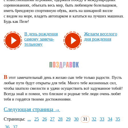
соревнованиях, объехать весь мир, быть любимцем болельщиков,
иметь брендовую спортивную обувь, жить на шикарной вилле
с видом на море, владеть автопарком и кататься на лучших машинах.
Будь как Пеле!
В день рож­де­ния
Же­ла­ем ве­се­ло­го
са­мо­му за­ме­ча­
дня рож­де­ния
тель­но­му
В
этот замечательный день я желаю сын тебе только радости. Пусть
любые пути будут открыты для тебя. Много тебе жизненных сил,
чтобы хватило смелости и удачи осуществить всё задуманное тобой!
Всегда знай и помни, что близкие и родные тебе люди очень любят
тебя и гордятся твоими достижениями.
Следующая страница →
Страницы:
...
25
26
27
28
29
30
31
32
33
34
35
36
37
...