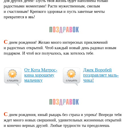
для других детей! Пусть твоя жизнь будет наполнена только
радостными моментами! Расти мужественным, смелым
и счастливым! Крепкого здоровья и пусть заветные мечты
превратятся в явь!
С
днем рождения! Желаю много интересных приключений
и радостных открытий. Чтоб каждый новый день радовал новым
подарком. И чтоб все получалось, как хотелось тебе.
От Ко­та Мат­рос­
Джек Во­ро­бей
ки­на хо­ро­ше­му
поз­драв­ля­ет маль­
маль­чи­ку
чи­ка!
С
днем рождения, юный рыцарь без страха и упрека! Впереди тебя
ждет много новых свершений, удивительных жизненных открытий
и конечно верных друзей. Любые трудности ты преодолеешь