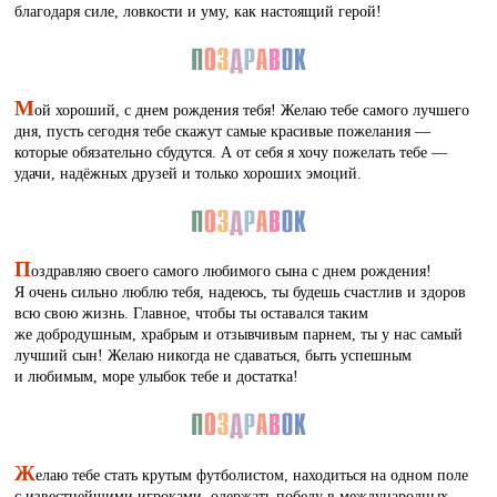
благодаря силе, ловкости и уму, как настоящий герой!
М
ой хороший, с днем рождения тебя! Желаю тебе самого лучшего
дня, пусть сегодня тебе скажут самые красивые пожелания —
которые обязательно сбудутся. А от себя я хочу пожелать тебе —
удачи, надёжных друзей и только хороших эмоций.
П
оздравляю своего самого любимого сына с днем рождения!
Я очень сильно люблю тебя, надеюсь, ты будешь счастлив и здоров
всю свою жизнь. Главное, чтобы ты оставался таким
же добродушным, храбрым и отзывчивым парнем, ты у нас самый
лучший сын! Желаю никогда не сдаваться, быть успешным
и любимым, море улыбок тебе и достатка!
Ж
елаю тебе стать крутым футболистом, находиться на одном поле
с известнейшими игроками, одержать победу в международных