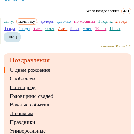
Всего поздравлений:
481
сыну
мальчику
дочери
девочке
по месяцам
1 годик
2 года
,
,
,
,
,
,
,
3 года
4 года
5 лет
6 лет
7 лет
8 лет
9 лет
10 лет
11 лет
,
,
,
,
,
,
,
,
,
еще ↓
Обновлено:
30 июля 2026
Поздравления
С днем рождения
С юбилеем
На свадьбу
Годовщины свадеб
Важные события
Любимым
Праздники
Универсальные