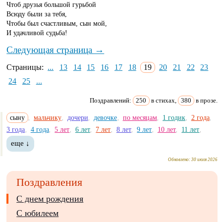
Чтоб друзья большой гурьбой
Всюду были за тебя,
Чтобы был счастливым, сын мой,
И удачливой судьба!
Следующая страница →
Страницы:
...
13
14
15
16
17
18
19
20
21
22
23
24
25
...
Поздравлений:
250
в стихах,
380
в прозе.
сыну
мальчику
дочери
девочке
по месяцам
1 годик
2 года
,
,
,
,
,
,
,
3 года
4 года
5 лет
6 лет
7 лет
8 лет
9 лет
10 лет
11 лет
,
,
,
,
,
,
,
,
,
еще ↓
Обновлено:
30 июля 2026
Поздравления
С днем рождения
С юбилеем