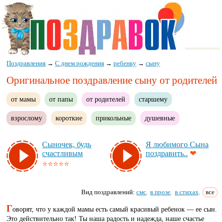
Поздравления
→
С днем рождения
→
ребенку
→
сыну
Оригинальное поздравление сыну от родителей
от мамы
от папы
от родителей
старшему
взрослому
короткие
прикольные
душевные
Сы­но­чек, будь
Я лю­би­мо­го Сы­на
счас­тли­вым
поз­дра­вить..
❤
⭐⭐⭐⭐⭐
Вид поздравлений:
смс
в прозе
в стихах
все
,
,
,
Г
оворят, что у каждой мамы есть самый красивый ребенок — ее сын.
Это действительно так! Ты наша радость и надежда, наше счастье