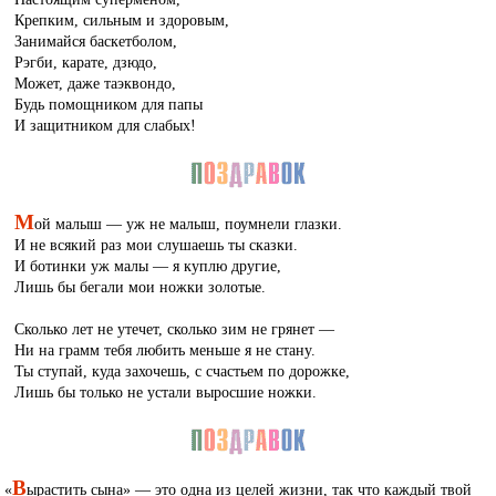
Крепким, сильным и здоровым,
Занимайся баскетболом,
Рэгби, карате, дзюдо,
Может, даже таэквондо,
Будь помощником для папы
И защитником для слабых!
М
ой малыш — уж не малыш, поумнели глазки.
И не всякий раз мои слушаешь ты сказки.
И ботинки уж малы — я куплю другие,
Лишь бы бегали мои ножки золотые.
Сколько лет не утечет, сколько зим не грянет —
Ни на грамм тебя любить меньше я не стану.
Ты ступай, куда захочешь, с счастьем по дорожке,
Лишь бы только не устали выросшие ножки.
В
«
ырастить сына» — это одна из целей жизни, так что каждый твой