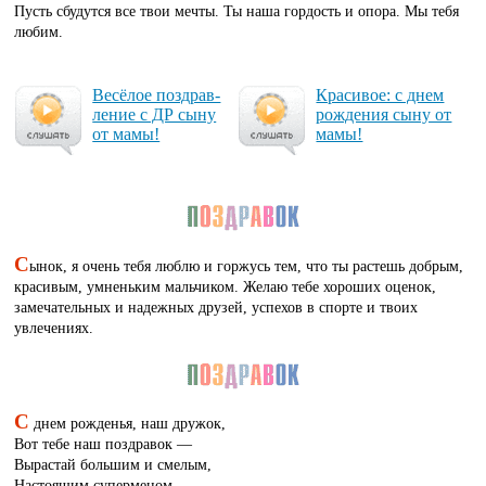
Пусть сбудутся все твои мечты. Ты наша гордость и опора. Мы тебя
любим.
Ве­сё­лое поз­драв­
Кра­си­вое: с днем
ле­ние с ДР сы­ну
рож­де­ния сы­ну от
от ма­мы!
ма­мы!
С
ынок, я очень тебя люблю и горжусь тем, что ты растешь добрым,
красивым, умненьким мальчиком. Желаю тебе хороших оценок,
замечательных и надежных друзей, успехов в спорте и твоих
увлечениях.
С
днем рожденья, наш дружок,
Вот тебе наш поздравок —
Вырастай большим и смелым,
Настоящим суперменом,