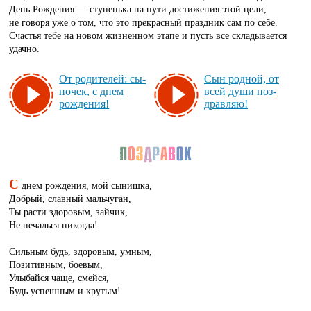
День Рождения — ступенька на пути достижения этой цели,
не говоря уже о том, что это прекрасный праздник сам по себе.
Счастья тебе на новом жизненном этапе и пусть все складывается
удачно.
От ро­ди­те­лей: сы­
Сын род­ной, от
но­чек, с днем
всей ду­ши поз­
рож­де­ния!
драв­ляю!
С
днем рождения, мой сынишка,
Добрый, славный мальчуган,
Ты расти здоровым, зайчик,
Не печалься никогда!
Сильным будь, здоровым, умным,
Позитивным, боевым,
Улыбайся чаще, смейся,
Будь успешным и крутым!