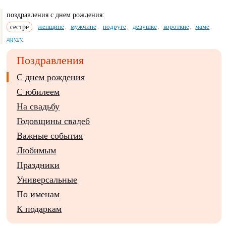
поздравления с днем рождения:
сестре
женщине
мужчине
подруге
девушке
короткие
маме
,
,
,
,
,
,
,
другу
Поздравления
С днем рождения
С юбилеем
На свадьбу
Годовщины свадеб
Важные события
Любимым
Праздники
Универсальные
По именам
К подаркам