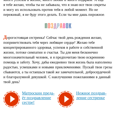
я тебе желаю, чтобы ты не забывала, что я знаю все твои секреты
и могу их использовать против тебя в любой момент. Но не
переживай, я не буду этого делать. Если ты мне дашь пирожное.
Д
орогостоящая сестренка! Сейчас твой день рождения желаю,
поприветствовать тебя через любящее сердце! Желаю тебе
концентрированного здоровья, успехов в работе и собственной
жизни, потоке симпатии и счастья. Ты для меня бесконечно
многозначительный человек, и я предпочитаю твою искреннюю
помощь и заботу. Хочу, дабы ежедневно твоя жизнь была наполнена
радостью, усмешками и новыми приключениями. Пускай твои грезы
сбываются, а ты остаешься такой же замечательной, добросердечной
и благоразумной девушкой. С наилучшими пожеланиями в данный
твой день!
Мат­рос­кин пре­да­
Неж­ное поз­драв­
ёт поз­драв­ле­ние
ле­ние сес­трен­ке
сес­тре!