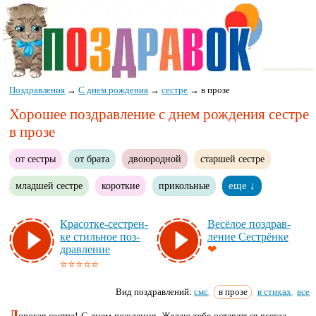
Поздравления
→
С днем рождения
→
сестре
→
в прозе
Хорошее поздравление с днем рождения сестре
в прозе
от сестры
от брата
двоюродной
старшей сестре
младшей сестре
короткие
прикольные
еще ↓
Кра­сот­ке-сес­трен­
Ве­сё­лое поз­драв­
ке стиль­ное поз­
ле­ние Сес­трён­ке
драв­ле­ние
❤
⭐⭐⭐⭐⭐
Вид поздравлений:
смс
в прозе
в стихах
все
,
,
,
Д
орогая сестра! С днем рождения. Желаю тебе оставаться всегда