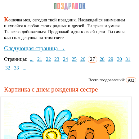
К
ошечка моя, сегодня твой праздник. Наслаждайся вниманием
и купайся в любви своих родных и друзей. Ты яркая и умная.
Ты всего добиваешься. Продолжай идти к своей цели. Ты самая
классная девушка на этом свете.
Следующая страница →
Страницы:
...
21
22
23
24
25
26
27
28
29
30
31
32
33
...
Всего поздравлений:
932
Картинка с днем рождения сестре