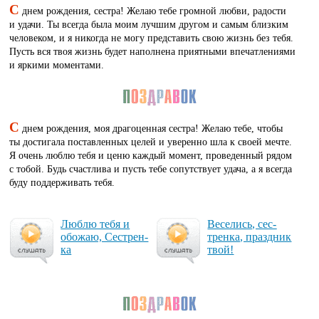
С
днем рождения, сестра! Желаю тебе громной любви, радости
и удачи. Ты всегда была моим лучшим другом и самым близким
человеком, и я никогда не могу представить свою жизнь без тебя.
Пусть вся твоя жизнь будет наполнена приятными впечатлениями
и яркими моментами.
С
днем рождения, моя драгоценная сестра! Желаю тебе, чтобы
ты достигала поставленных целей и уверенно шла к своей мечте.
Я очень люблю тебя и ценю каждый момент, проведенный рядом
с тобой. Будь счастлива и пусть тебе сопутствует удача, а я всегда
буду поддерживать тебя.
Люб­лю те­бя и
Ве­се­лись, сес­
обо­жаю, Сес­трен­
трен­ка, праз­дник
ка
твой!