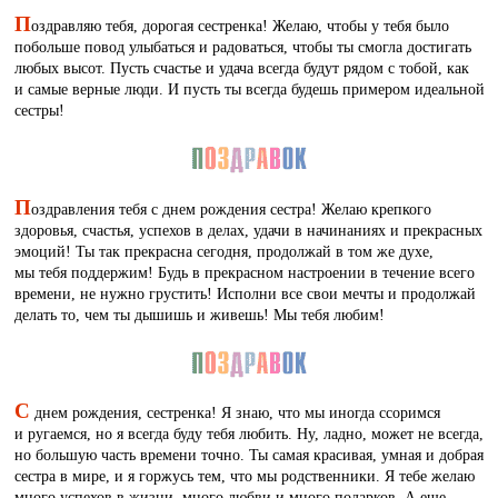
П
оздравляю тебя, дорогая сестренка! Желаю, чтобы у тебя было
побольше повод улыбаться и радоваться, чтобы ты смогла достигать
любых высот. Пусть счастье и удача всегда будут рядом с тобой, как
и самые верные люди. И пусть ты всегда будешь примером идеальной
сестры!
П
оздравления тебя с днем рождения сестра! Желаю крепкого
здоровья, счастья, успехов в делах, удачи в начинаниях и прекрасных
эмоций! Ты так прекрасна сегодня, продолжай в том же духе,
мы тебя поддержим! Будь в прекрасном настроении в течение всего
времени, не нужно грустить! Исполни все свои мечты и продолжай
делать то, чем ты дышишь и живешь! Мы тебя любим!
С
днем рождения, сестренка! Я знаю, что мы иногда ссоримся
и ругаемся, но я всегда буду тебя любить. Ну, ладно, может не всегда,
но большую часть времени точно. Ты самая красивая, умная и добрая
сестра в мире, и я горжусь тем, что мы родственники. Я тебе желаю
много успехов в жизни, много любви и много подарков. А еще