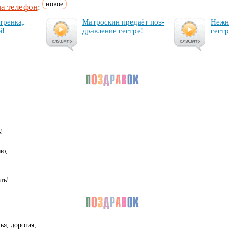
новое
на телефон
:
­трен­ка,
Мат­рос­кин пре­да­ёт поз­
Неж­н
й!
драв­ле­ние сес­тре!
сес­тр
!
яю,
ть!
ья, дорогая,