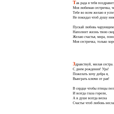
Т
ак рада я тебя поздрави
Моя любимая сестричка, ч
Тебе во всем желаю я успе
Не покидал чтоб душу ник
Пускай любовь чарующим
Наполнит жизнь твою ско
Желаю счастья, мира, пон
Моя сестричка, только хо
З
дравствуй, милая сестра.
С днем рождения! Ура!
Пожелать хочу добра я,
Выиграть ключи от рая!
В сердце чтобы птицы пел
И всегда глаза горели,
А в душе всегда весна
Счастье чтоб любовь несла