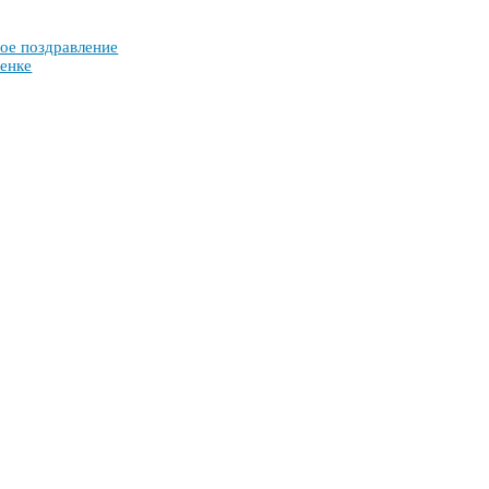
ое поз­драв­ле­ние
ен­ке