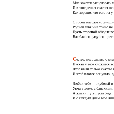
Мне хочется расцеловать т
И в этот день я счастья не
Как хорошо, что есть ты у
С тобой мы словно лучши
Родней тебя мне точно не 
Пусть стороной обходят вс
Влюбляйся, радуйся, цвети
С
естра, поздравляю с дне
Пускай у тебя сложится вс
Чтоб были только счастье 
И чтоб плохое все ушло, д
Любви тебе — глубокой и
Уюта в доме, с близкими, 
А жизни путь пусть будет
И с каждым днем тебе лиш