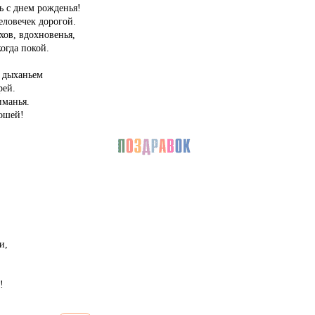
ть с днем рожденья!
еловечек дорогой.
хов, вдохновенья,
огда покой.
 дыханьем
рей.
иманья.
рошей!
и,
!