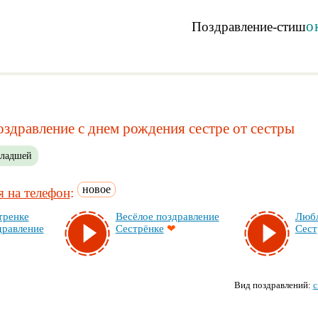
о
Поздравление-стиш
оздравление с днем рождения сестре от сестры
ладшей
новое
 на телефон
:
трен­ке
Ве­сё­лое поз­драв­ле­ние
Люб­
драв­ле­ние
Сес­трён­ке
❤
Сес­т
Вид поздравлений:
с