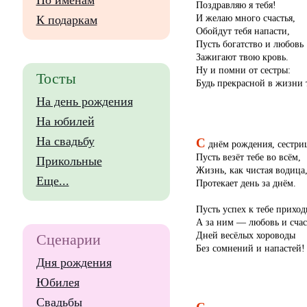
По именам
Поздравляю я тебя!
И желаю много счастья,
К подаркам
Обойдут тебя напасти,
Пусть богатство и любовь
Зажигают твою кровь.
Ну и помни от сестры:
Тосты
Будь прекрасной в жизни 
На день рождения
На юбилей
С
На свадьбу
днём рождения, сестри
Пусть везёт тебе во всём,
Прикольные
Жизнь, как чистая водица
Еще...
Протекает день за днём.
Пусть успех к тебе приход
А за ним — любовь и счас
Дней весёлых хороводы
Сценарии
Без сомнений и напастей!
Дня рождения
Юбилея
Свадьбы
С