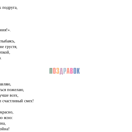
к подруга,
ния!».
улыбаясь,
е грустя,
епкой,
.
авляю,
ться пожелаю,
учше всех,
л счастливый смех!
красно,
о ясно:
на,
ойна!