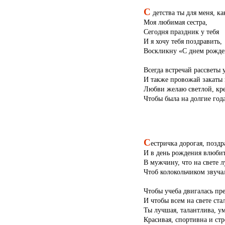
С
детства ты для меня, ка
Моя любимая сестра,
Сегодня праздник у тебя
И я хочу тебя поздравить,
Воскликну «С днем рожде
Всегда встречай рассветы 
И также провожай закаты н
Любви желаю светлой, кр
Чтобы была на долгие года
С
естричка дорогая, поздр
И в день рождения влюби
В мужчину, что на свете л
Чтоб колокольчиком звуча
Чтобы учеба двигалась пре
И чтобы всем на свете стал
Ты лучшая, талантлива, ум
Красивая, спортивна и стр