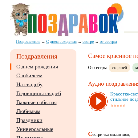
Поздравления
→
С днем рождения
→
сестре
→
от сестры
Самое красивое п
Поздравления
С днем рождения
От сестры:
старшей
м
С юбилеем
Аудио поздравления
На свадьбу
Годовщины свадеб
Кра­сот­ке-сес­
стиль­ное поз­
Важные события
⭐⭐⭐⭐⭐
Любимым
Праздники
Универсальные
С
естричка милая моя,