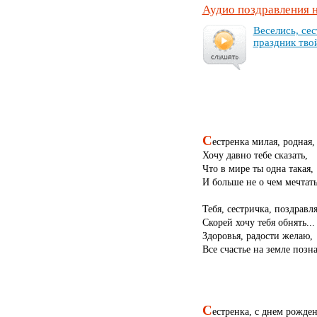
Аудио поздравления 
Ве­се­лись, сес
праз­дник тво
С
естренка милая, родная,
Хочу давно тебе сказать,
Что в мире ты одна такая,
И больше не о чем мечтать
Тебя, сестричка, поздравл
Скорей хочу тебя обнять...
Здоровья, радости желаю,
Все счастье на земле позна
С
естренка, с днем рожден