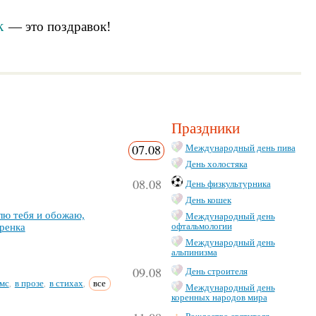
к
— это
поздравок
!
Праздники
07.08
Международный день пива
День холостяка
08.08
День физкультурника
День кошек
лю те­бя и обо­жаю,
Международный день
рен­ка
офтальмологии
Международный день
альпинизма
09.08
День строителя
мс
в прозе
в стихах
все
,
,
,
Международный день
коренных народов мира