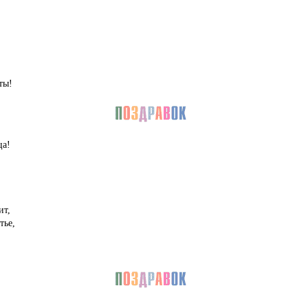
ты!
ца!
,
ит,
тье,