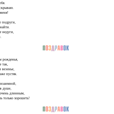
ебя.
 скрываю.
 меня!
е подруги,
найти.
е недуги,
.
м рожденья,
е так,
и везенье,
аже пустяк.
 взаимной,
в душе,
 очень длинным,
ь только хорошеть!