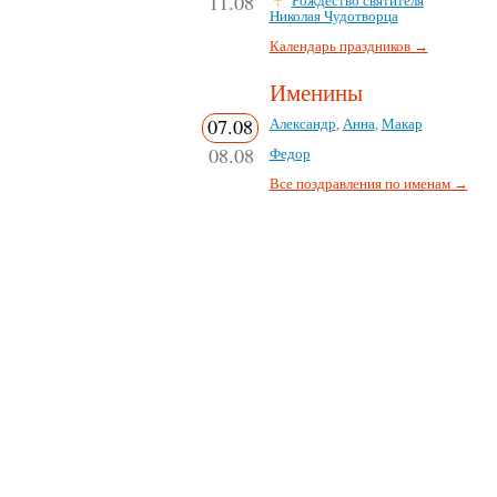
11.08
Рождество святителя
Николая Чудотворца
Календарь праздников →
Именины
07.08
Александр
,
Анна
,
Макар
08.08
Федор
Все поздравления по именам →