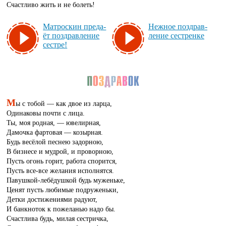
Счастливо жить и не болеть!
Мат­рос­кин пре­да­
Неж­ное поз­драв­
ёт поз­драв­ле­ние
ле­ние сес­трен­ке
сес­тре!
М
ы с тобой — как двое из ларца,
Одинаковы почти с лица.
Ты, моя родная, — ювелирная,
Дамочка фартовая — козырная.
Будь весёлой песнею задорною,
В бизнесе и мудрой, и проворною,
Пусть огонь горит, работа спорится,
Пусть все-все желания исполнятся.
Павушкой-лебёдушкой будь муженьке,
Ценят пусть любимые подруженьки,
Детки достижениями радуют,
И банкноток к пожеланью надо бы.
Счастлива будь, милая сестричка,