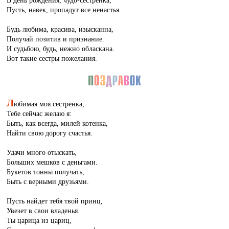
В день рождения, чудо-сестренка,
Пусть, навек, пропадут все ненастья.
Будь любима, красива, изысканна,
Получай позитив и признание.
И судьбою, будь, нежно обласкана.
Вот такие сестры пожелания.
Л
юбимая моя сестренка,
Тебе сейчас желаю я:
Быть, как всегда, милей котенка,
Найти свою дорогу счастья.
Удачи много отыскать,
Больших мешков с деньгами.
Букетов тонны получать,
Быть с верными друзьями.
Пусть найдет тебя твой принц,
Увезет в свои владенья.
Ты царица из цариц,