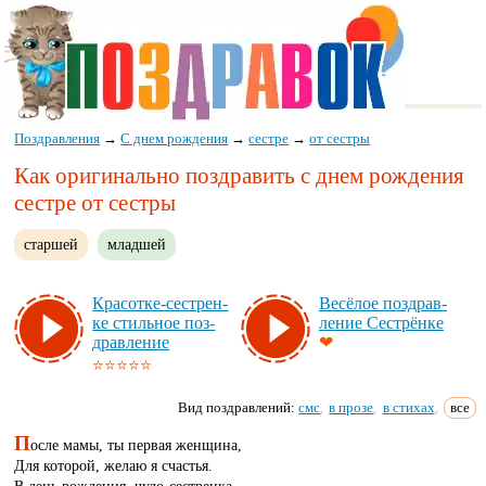
Поздравления
→
С днем рождения
→
сестре
→
от сестры
Как оригинально поздравить с днем рождения
сестре от сестры
старшей
младшей
Кра­сот­ке-сес­трен­
Ве­сё­лое поз­драв­
ке стиль­ное поз­
ле­ние Сес­трён­ке
драв­ле­ние
❤
⭐⭐⭐⭐⭐
Вид поздравлений:
смс
в прозе
в стихах
все
,
,
,
П
осле мамы, ты первая женщина,
Для которой, желаю я счастья.