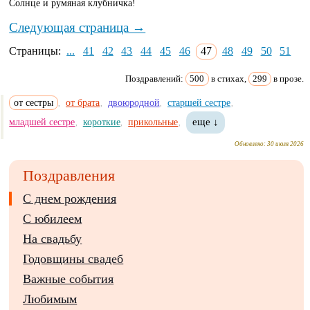
Солнце и румяная клубничка!
Следующая страница →
Страницы:
...
41
42
43
44
45
46
47
48
49
50
51
Поздравлений:
500
в стихах,
299
в прозе.
от сестры
от брата
двоюродной
старшей сестре
,
,
,
,
младшей сестре
короткие
прикольные
еще ↓
,
,
,
Обновлено:
30 июля 2026
Поздравления
С днем рождения
С юбилеем
На свадьбу
Годовщины свадеб
Важные события
Любимым