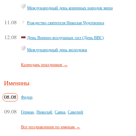
Международный день коренных народов мира
11.08
Рождество святителя Николая Чудотворца
12.08
День Военно-воздушных сил (День ВВС)
Международный день молодежи
Календарь праздников →
Именины
08.08
Федор
09.08
Герман
,
Николай
,
Савва
,
Савелий
Все поздравления по именам →