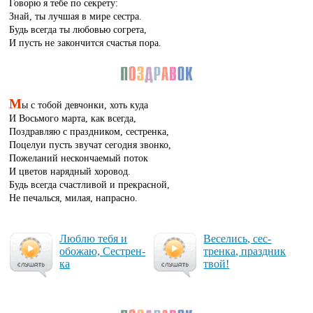
Говорю я тебе по секрету:
Знай, ты лучшая в мире сестра.
Будь всегда ты любовью согрета,
И пусть не закончится счастья пора.
М
ы с тобой девчонки, хоть куда
И Восьмого марта, как всегда,
Поздравляю с праздником, сестренка,
Поцелуи пусть звучат сегодня звонко,
Пожеланий нескончаемый поток
И цветов нарядный хоровод.
Будь всегда счастливой и прекрасной,
Не печалься, милая, напрасно.
Люб­лю те­бя и
Ве­се­лись, сес­
обо­жаю, Сес­трен­
трен­ка, праз­дник
ка
твой!