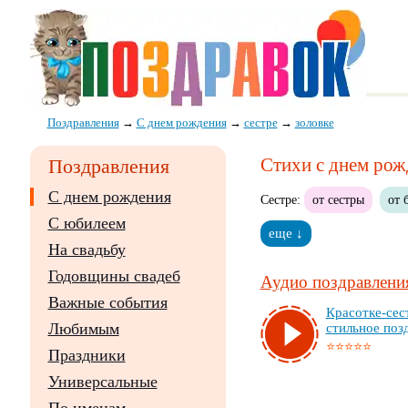
Поздравления
→
С днем рождения
→
сестре
→
золовке
Стихи с днем рож
Поздравления
С днем рождения
Сестре:
от сестры
от 
С юбилеем
еще ↓
На свадьбу
Годовщины свадеб
Аудио поздравления
Важные события
Кра­сот­ке-сес­
Любимым
стиль­ное поз­
⭐⭐⭐⭐⭐
Праздники
Универсальные