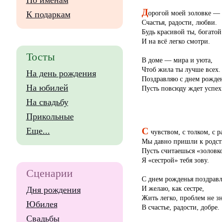
По именам
Д
орогой моей золовке —
К подаркам
Счастья, радости, любви.
Будь красивой ты, богатой
И на всё легко смотри.
Тосты
В доме — мира и уюта,
Чтоб жила ты лучше всех.
На день рождения
Поздравляю с днем рожде
На юбилей
Пусть повсюду ждет успех
На свадьбу
Прикольные
С
Еще...
чувством, с толком, с р
Мы давно пришли к родст
Пусть считаешься «золовк
Я «сестрой» тебя зову.
Сценарии
С днем рожденья поздрав
И желаю, как сестре,
Дня рождения
Жить легко, проблем не зн
Юбилея
В счастье, радости, добре.
Свадьбы