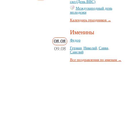
сил (День ВВС)
Международный день
молодежи
Календарь праздников →
Именины
08.08
Федор
09.08
Герман
,
Николай
,
Савва
,
Савелий
Все поздравления по именам →