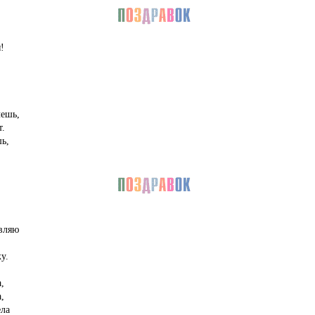
!
чешь,
т.
ь,
вляю
у.
,
,
ела