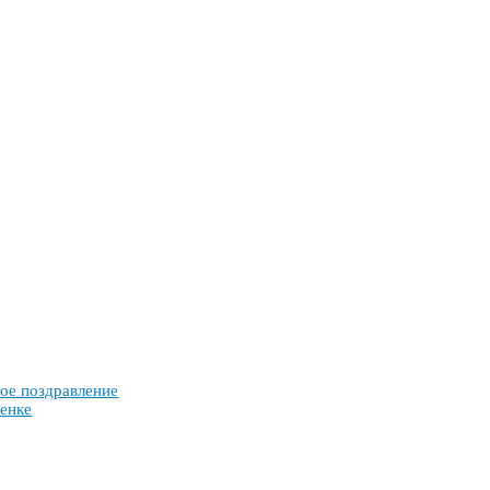
ое поз­драв­ле­ние
ен­ке