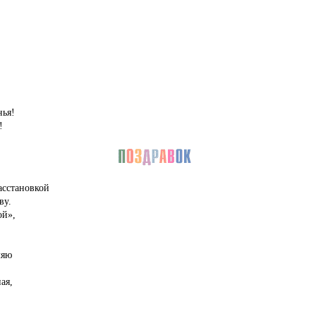
нья!
!
асстановкой
ву.
ой»,
ляю
ая,