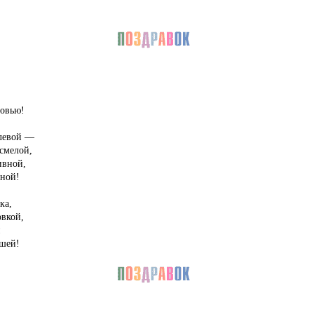
бовью!
олевой —
смелой,
ивной,
ной!
ка,
овкой,
й
чшей!