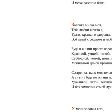
И мегаклассною была.
З
оловка милая моя,
Тебе любви желаю я,
Удачи, крепкого здоровья,
Всё делай с сердцем и лю
Будь в жизни просто кор
Красивой, умной, четкой, 
Свободной, умной, позит
Мобильной дамой креатив
Сестренка, ты ж моя золов
А значит будь по жизни л
Удачливой, лихой, везуче
И без сомнения самой лу
У
меня золовка есть,