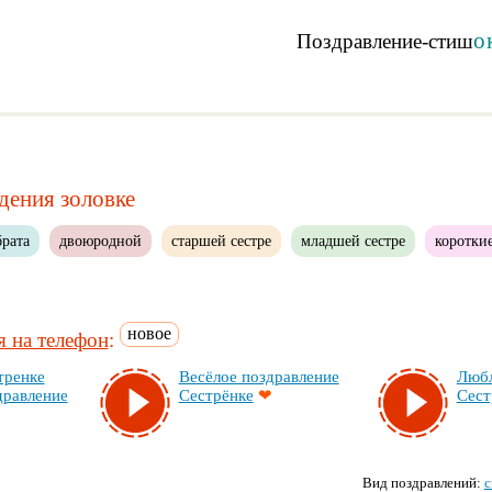
о
Поздравление-стиш
дения золовке
брата
двоюродной
старшей сестре
младшей сестре
коротки
новое
 на телефон
:
трен­ке
Ве­сё­лое поз­драв­ле­ние
Люб­
драв­ле­ние
Сес­трён­ке
❤
Сес­т
Вид поздравлений:
с