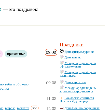
к
— это
поздравок
!
Праздники
08.08
День физкультурника
е
прикольные
День кошек
Международный день
офтальмологии
Международный день
альпинизма
09.08
День строителя
лю те­бя и обо­жаю,
Международный день
рен­ка
коренных народов мира
11.08
Рождество святителя
Николая Чудотворца
12.08
мс
в прозе
в стихах
все
День Военно-воздушных
,
,
,