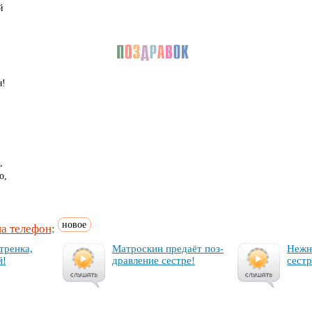
й
я!
,
о,
новое
на телефон
:
­трен­ка,
Мат­рос­кин пре­да­ёт поз­
Неж­н
й!
драв­ле­ние сес­тре!
сес­тр