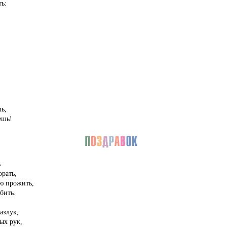
ь:
,
ь,
ешь!
ь
рать,
ю прожить,
бить.
азлук,
ых рук,