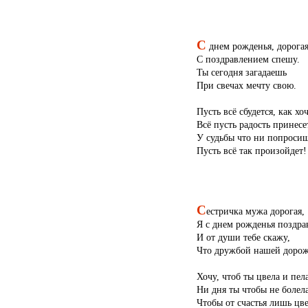
С
днем рожденья, дорогая
С поздравлением спешу.
Ты сегодня загадаешь
При свечах мечту свою.
Пусть всё сбудется, как хо
Всё пусть радость принесе
У судьбы что ни попросиш
Пусть всё так произойдет!
С
естричка мужа дорогая,
Я с днем рожденья поздра
И от души тебе скажу,
Что дружбой нашей дорож
Хочу, чтоб ты цвела и пела
Ни дня ты чтобы не болела
Чтобы от счастья лишь цв