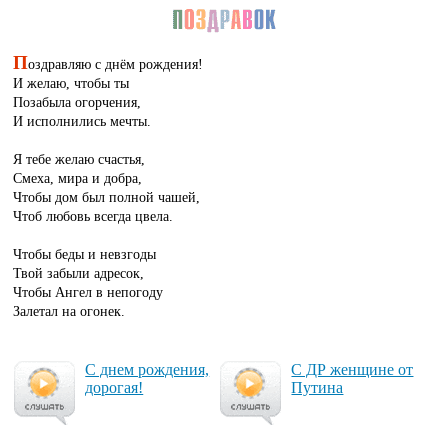
П
оздравляю с днём рождения!
И желаю, чтобы ты
Позабыла огорчения,
И исполнились мечты.
Я тебе желаю счастья,
Смеха, мира и добра,
Чтобы дом был полной чашей,
Чтоб любовь всегда цвела.
Чтобы беды и невзгоды
Твой забыли адресок,
Чтобы Ангел в непогоду
Залетал на огонек.
С днем рож­де­ния,
С ДР жен­щи­не от
до­ро­гая!
Пy­ти­на