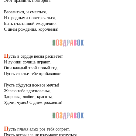
Этот праздник повторять.
Веселиться, и смеяться,
И с родными повстречаться,
Быть счастливой ежедневно.
С днем рождения, королевна!
П
усть в сердце весна расцветет
И лучики солнца играют,
Они каждый твой новый год
Пусть счастье тебе прибавляют.
Пусть сбудутся все-все мечты!
Желаю тебе вдохновенья,
Здоровья, любви, красоты,
Удачи, чудес! С днем рожденья!
П
усть пламя алых роз тебя согреет,
Пусть ветры зла не вздумают коснуться,