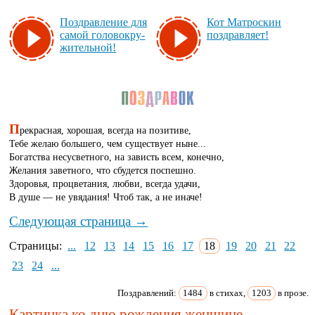
Поз­драв­ле­ние для
Кот Ма­трос­кин
са­мой го­ло­вок­ру­
поз­драв­ля­ет!
жи­тель­ной!
П
рекрасная, хорошая, всегда на позитиве,
Тебе желаю большего, чем существует ныне...
Богатства несусветного, на зависть всем, конечно,
Желания заветного, что сбудется поспешно.
Здоровья, процветания, любви, всегда удачи,
В душе — не увядания! Чтоб так, а не иначе!
Следующая страница →
Страницы:
...
12
13
14
15
16
17
18
19
20
21
22
23
24
...
Поздравлений:
1484
в стихах,
1203
в прозе.
Картинка ко дню рождения женщине