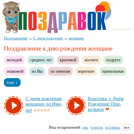
Поздравления
→
С днем рождения
→
женщине
Поздравление к дню рождения женщине
молодой
средних лет
красивой
коллеге
подруге
знакомой
на Вы
по именам
короткие
прикольные
еще ↓
С днем рож­де­ния
Кра­сот­ка, с Днём
жен­щи­не по Име­
Рож­де­ния! При­
коль­ное
❤
ни!
⭐⭐⭐⭐⭐
Вид поздравлений:
смс
в прозе
в стихах
все
,
,
,