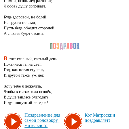
Помни, огонь лед растопит,
Любовь душу согревает.
Будь здоровой, не болей,
Не грусти ночами,
Пусть беда обходит стороной,
А счастье будет с вами.
В
этот славный, светлый день
Появилась ты на свет.
Год, как новая ступень,
И другой такой уж нет.
Хочу тебе я пожелать,
Чтобы в глазах жил огонёк,
В душе таилась благодать,
И дул попутный ветерок!
Поз­драв­ле­ние для
Кот Ма­трос­кин
са­мой го­ло­вок­ру­
поз­драв­ля­ет!
жи­тель­ной!