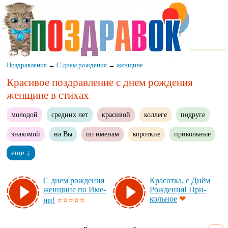
Поздравления
→
С днем рождения
→
женщине
Красивое поздравление с днем рождения
женщине в стихах
молодой
средних лет
красивой
коллеге
подруге
знакомой
на Вы
по именам
короткие
прикольные
еще ↓
С днем рож­де­ния
Кра­сот­ка, с Днём
жен­щи­не по Име­
Рож­де­ния! При­
коль­ное
❤
ни!
⭐⭐⭐⭐⭐