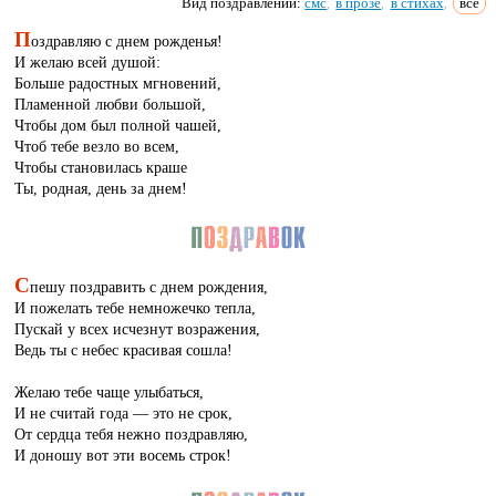
Вид поздравлений:
смс
в прозе
в стихах
все
,
,
,
П
оздравляю с днем рожденья!
И желаю всей душой:
Больше радостных мгновений,
Пламенной любви большой,
Чтобы дом был полной чашей,
Чтоб тебе везло во всем,
Чтобы становилась краше
Ты, родная, день за днем!
С
пешу поздравить с днем рождения,
И пожелать тебе немножечко тепла,
Пускай у всех исчезнут возражения,
Ведь ты с небес красивая сошла!
Желаю тебе чаще улыбаться,
И не считай года — это не срок,
От сердца тебя нежно поздравляю,
И доношу вот эти восемь строк!