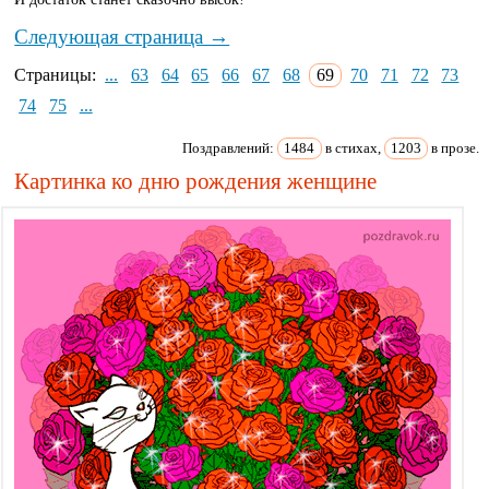
Следующая страница →
Страницы:
...
63
64
65
66
67
68
69
70
71
72
73
74
75
...
Поздравлений:
1484
в стихах,
1203
в прозе.
Картинка ко дню рождения женщине