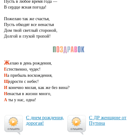
Пусть в любое время года —
В сердце ясная погода!
Пожелаю так же счастья,
Пусть обходят все ненастья
Дом твой светлый стороной,
Долгой и глухой тропой!
Ж
елаю в день рождения,
Е
стественно, чудес!
Н
а прибыль восхождения,
Щ
едрости с небес!
И
конечно милая, как же без вина?
Н
енастья в жизни много,
А
ты у нас, одна!
С днем рож­де­ния,
С ДР жен­щи­не от
до­ро­гая!
Пy­ти­на