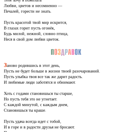
Тебе хочу я пожелать
Любви, цветов и несомненно —
Печалей, горести не знать.
Пусть красотой твой мир искрится,
В глазах горит пусть огонёк,
Будь милой, нежной, словно птица,
Неся в свой дом любви цветок.
З
аново родившись в этот день,
Пусть не будет больше в жизни твоей разочарований.
Пусть улыбка твоя все так же дарит радость.
И любимые люди заботятся и обнимают.
Хоть с годами становишься ты старше,
Но пусть тебя это не угнетает.
С каждой минутой, с каждым днем,
Становишься ты краше.
Пусть удача всегда идет с тобой,
И в горе и в радости друзья не бросают.