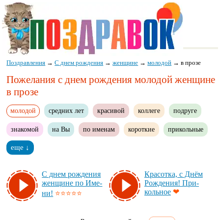
Поздравления
→
С днем рождения
→
женщине
→
молодой
→
в прозе
Пожелания с днем рождения молодой женщине
в прозе
молодой
средних лет
красивой
коллеге
подруге
знакомой
на Вы
по именам
короткие
прикольные
еще ↓
С днем рож­де­ния
Кра­сот­ка, с Днём
жен­щи­не по Име­
Рож­де­ния! При­
коль­ное
❤
ни!
⭐⭐⭐⭐⭐