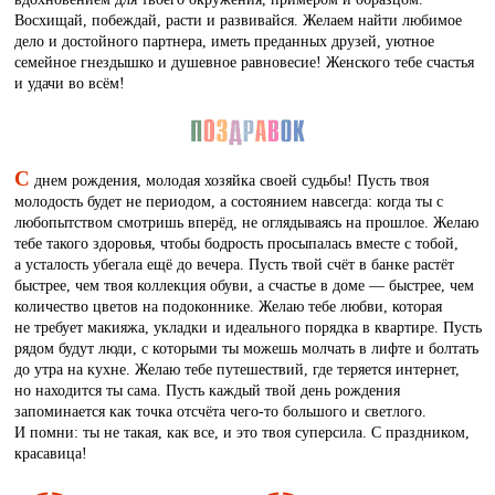
Восхищай, побеждай, расти и развивайся. Желаем найти любимое
дело и достойного партнера, иметь преданных друзей, уютное
семейное гнездышко и душевное равновесие! Женского тебе счастья
и удачи во всём!
С
днем рождения, молодая хозяйка своей судьбы! Пусть твоя
молодость будет не периодом, а состоянием навсегда: когда ты с
любопытством смотришь вперёд, не оглядываясь на прошлое. Желаю
тебе такого здоровья, чтобы бодрость просыпалась вместе с тобой,
а усталость убегала ещё до вечера. Пусть твой счёт в банке растёт
быстрее, чем твоя коллекция обуви, а счастье в доме — быстрее, чем
количество цветов на подоконнике. Желаю тебе любви, которая
не требует макияжа, укладки и идеального порядка в квартире. Пусть
рядом будут люди, с которыми ты можешь молчать в лифте и болтать
до утра на кухне. Желаю тебе путешествий, где теряется интернет,
но находится ты сама. Пусть каждый твой день рождения
запоминается как точка отсчёта чего-то большого и светлого.
И помни: ты не такая, как все, и это твоя суперсила. С праздником,
красавица!