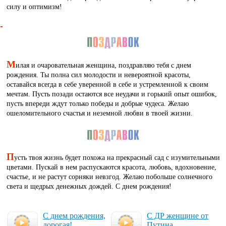
силу и оптимизм!
М
илая и очаровательная женщина, поздравляю тебя с днем
рождения. Ты полна сил молодости и невероятной красоты,
оставайся всегда в себе уверенной в себе и устремленной к своим
мечтам. Пусть позади остаются все неудачи и горький опыт ошибок,
пусть впереди ждут только победы и добрые чудеса. Желаю
ошеломительного счастья и неземной любви в твоей жизни.
П
усть твоя жизнь будет похожа на прекрасный сад с изумительными
цветами. Пускай в нем распускаются красота, любовь, вдохновение,
счастье, и не растут сорняки невзгод. Желаю побольше солнечного
света и щедрых денежных дождей. С днем рождения!
С днем рож­де­ния,
С ДР жен­щи­не от
до­ро­гая!
Пy­ти­на