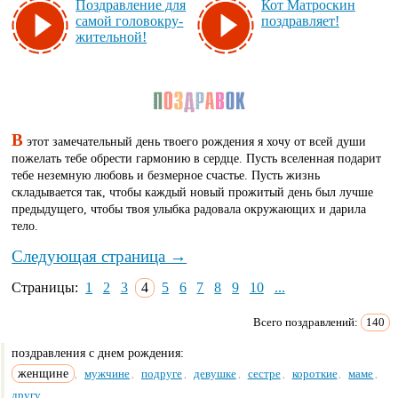
Поз­драв­ле­ние для
Кот Ма­трос­кин
са­мой го­ло­вок­ру­
поз­драв­ля­ет!
жи­тель­ной!
В
этот замечательный день твоего рождения я хочу от всей души
пожелать тебе обрести гармонию в сердце. Пусть вселенная подарит
тебе неземную любовь и безмерное счастье. Пусть жизнь
складывается так, чтобы каждый новый прожитый день был лучше
предыдущего, чтобы твоя улыбка радовала окружающих и дарила
тело.
Следующая страница →
Страницы:
1
2
3
4
5
6
7
8
9
10
...
Всего поздравлений:
140
поздравления с днем рождения:
женщине
мужчине
подруге
девушке
сестре
короткие
маме
,
,
,
,
,
,
,
другу