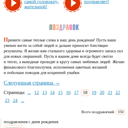
са­мой го­ло­вок­ру­
поз­драв­ля­ет!
жи­тель­ной!
П
римите самые теплые слова в ваш день рождения! Пусть ваше
умение вести за собой людей и дальше приносит блестящие
результаты. Я желаю вам стального здоровья и огромного запаса сил
для новых свершений. Пусть в вашем доме всегда будет светло
и тепло, а выходные проходят в кругу самых любимых людей. Желаю
финансового благополучия, исполнения заветных желаний
и побольше поводов для искренней улыбки.
Следующая страница →
Страницы:
...
12
13
14
15
16
17
18
19
20
21
22
23
24
...
Всего поздравлений:
350
поздравления с днем рождения: