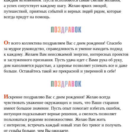
каждым мгновением. Пусть исполняются самые смелые желания,
а успех сопутствует каждому шагу. Желаю ярких эмоций,
путешествий, приятных событий и верных людей рядом, которые
всегда придут на помощь.
О
т всего коллектива поздравляем Вас с днем рождения! Спасибо
за мудрое руководство, справедливость и умение находить подход
к каждому. Желаем Вам неиссякаемой энергии, интересных проектов
и заслуженного признания. Пусть удача идет с Вами рука об руку,
дом наполняется радостью, а здоровье позволяет успевать все и даже
больше. Оставайтесь такой же прекрасной и уверенной в себе!
И
скренне поздравляю Вас с днем рождения! Желаю всегда
чувствовать уважение окружающих и знать, что Ваши старания
имеют большое значение. Пусть опыт помогает избегать ошибок,
интуиция подсказывает верные решения, а смелость позволяет
пользоваться редкими возможностями. Желаю Вам жить
с интересом, встречать каждый новый этап без тревог и получать
от судьбы больше, чем Вы ожидаете.