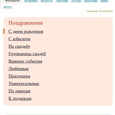
женщине
мужчине
подруге
девушке
сестре
короткие
маме
,
,
,
,
,
,
,
другу
Обновлено:
30 июля 2026
Поздравления
С днем рождения
С юбилеем
На свадьбу
Годовщины свадеб
Важные события
Любимым
Праздники
Универсальные
По именам
К подаркам