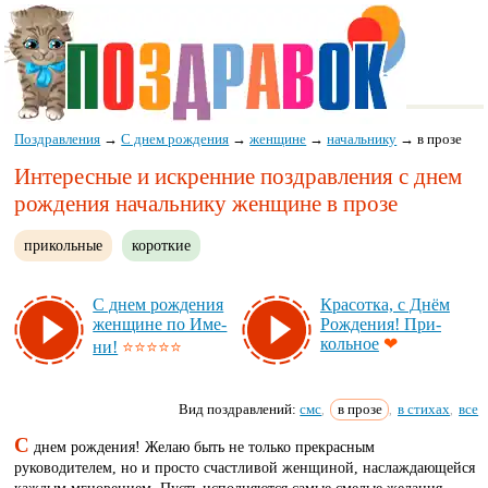
Поздравления
→
С днем рождения
→
женщине
→
начальнику
→
в прозе
Интересные и искренние поздравления с днем
рождения начальнику женщине в прозе
прикольные
короткие
С днем рож­де­ния
Кра­сот­ка, с Днём
жен­щи­не по Име­
Рож­де­ния! При­
коль­ное
❤
ни!
⭐⭐⭐⭐⭐
Вид поздравлений:
смс
в прозе
в стихах
все
,
,
,
С
днем рождения! Желаю быть не только прекрасным
руководителем, но и просто счастливой женщиной, наслаждающейся