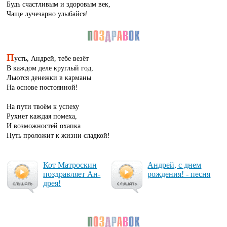
Будь счастливым и здоровым век,
Чаще лучезарно улыбайся!
П
усть, Андрей, тебе везёт
В каждом деле круглый год,
Льются денежки в карманы
На основе постоянной!
На пути твоём к успеху
Рухнет каждая помеха,
И возможностей охапка
Путь проложит к жизни сладкой!
Кот Мат­рос­кин
Ан­дрей, с днем
поз­драв­ля­ет Ан­
рож­де­ния! - пес­ня
дрея!