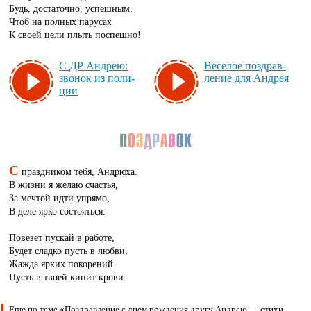
Будь, достаточно, успешным,
Чтоб на полных парусах
К своей цели плыть поспешно!
С ДР Ан­дрею:
Ве­се­лое поз­драв­
зво­нок из по­ли­
ле­ние для Ан­дрея
ции
С
праздником тебя, Андрюха.
В жизни я желаю счастья,
За мечтой идти упрямо,
В деле ярко состояться.
Повезет пускай в работе,
Будет сладко пусть в любви,
Жажда ярких покорений
Пусть в твоей кипит крови.
Еще по теме «Поздравление с днем рождения другу Андрею — стихи,