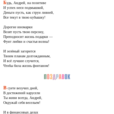
Б
удь, Андрей, на позитиве
И успех неси подмышкой,
Деньги пусть, как струи ливней,
Все текут в твою кубышку!
Дорогие иномарки
Возят пусть твою персону,
Преподносит жизнь подарки —
Фунт любви и счастья волны!
И зелёный загорится
Твоим планам долгожданным,
И всё лучшее случится,
Чтобы била жизнь фонтаном!
В
суете везучих дней,
В достижений карусели
Ты живи всегда, Андрей,
Окружай себя весельем!
И в финансовых делах