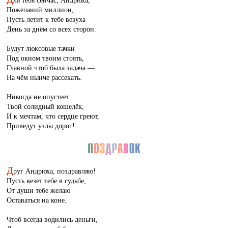
ля тебя сейчас, Андрюха,
Пожеланий миллион,
Пусть летит к тебе везуха
День за днём со всех сторон.
Будут люксовые тачки
Под окном твоим стоять,
Главной чтоб была задача —
На чём нынче рассекать.
Никогда не опустеет
Твой солидный кошелёк,
И к мечтам, что сердце греют,
Приведут узлы дорог!
Д
руг Андрюха, поздравляю!
Пусть везет тебе в судьбе,
От души тебе желаю
Оставаться на коне.
Чтоб всегда водились деньги,