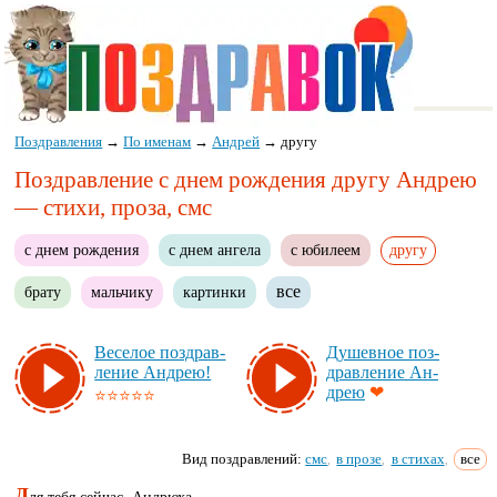
Поздравления
→
По именам
→
Андрей
→
другу
Поздравление с днем рождения другу Андрею
— стихи, проза, смс
с днем рождения
с днем ангела
с юбилеем
другу
все
брату
мальчику
картинки
Ве­се­лое поз­драв­
Ду­шев­ное поз­
ле­ние Ан­дрею!
драв­ле­ние Ан­
дрею
❤
⭐⭐⭐⭐⭐
Вид поздравлений:
смс
в прозе
в стихах
все
,
,
,
Д