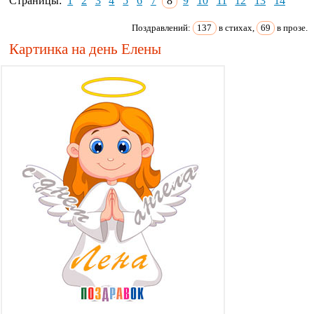
Страницы:
1
2
3
4
5
6
7
8
9
10
11
12
13
14
Поздравлений:
137
в стихах,
69
в прозе.
Картинка на день Елены