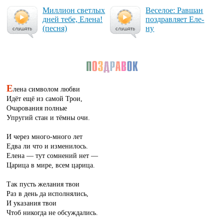
Мил­ли­он свет­лых
Ве­се­лое: Рав­шан
дней те­бе, Еле­на!
поз­драв­ля­ет Еле­
(пес­ня)
ну
Е
лена символом любви
Идёт ещё из самой Трои,
Очарования полные
Упругий стан и тёмны очи.
И через много-много лет
Едва ли что и изменилось.
Елена — тут сомнений нет —
Царица в мире, всем царица.
Так пусть желания твои
Раз в день да исполнялись,
И указания твои
Чтоб никогда не обсуждались.