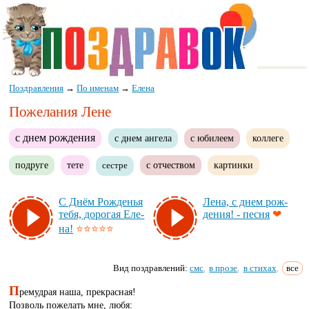
Поздравления
→
По именам
→
Елена
Пожелания Лене
с днем рождения
с днем ангела
с юбилеем
коллеге
подруге
тете
с отчеством
картинки
сестре
С Днём Рож­денья
Ле­на, с днем рож­
те­бя, до­ро­гая Еле­
де­ния! - пес­ня
❤
на!
⭐⭐⭐⭐⭐
Вид поздравлений:
смс
в прозе
в стихах
все
,
,
,
П
ремудрая наша, прекрасная!
Позволь пожелать мне, любя: