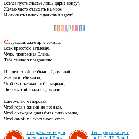
Всегда пусть счастье лишь царит вокруг.
Желаю часто отдыхать на море
И отыскать мешок с деньгами вдруг!
С
веркаешь даже ярче солнца,
Всех красотою затмевая.
Чудо, прекрасная Елена,
Тебя сейчас я поздравляю.
И в день твой необычный, светлый,
Желаю я тебе удачи,
Чтоб счастье вмиг тебя накрыло,
Любовь чтоб стала еще жарче.
Еще желаю я здоровья,
Чтоб горя в жизни не познала,
Чтоб с каждым днем была лишь краше,
Чтоб самой ты счастливой стала.
Поз­драв­ле­ние для
Ты - дэ­вуш­ка луч­
прек­рас­ной Еле­
ший! С ДР, Ле­на!