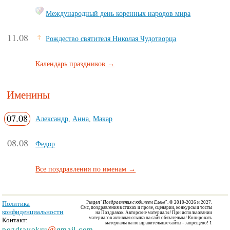
Международный день коренных народов мира
11.08
Рождество святителя Николая Чудотворца
Календарь праздников →
Именины
07.08
Александр
,
Анна
,
Макар
08.08
Федор
Все поздравления по именам →
Политика
Раздел "
Поздравления с юбилеем Елене
". © 2010-2026 и 2027.
Смс, поздравления в стихах и прозе, сценарии, конкурсы и тосты
конфиденциальности
на Поздравок.
Авторские материалы! При использовании
материалов активная ссылка на сайт обязательна! Копировать
Контакт:
материалы на поздравительные сайты - запрещено! 1
@
pozdravokru
gmail.com