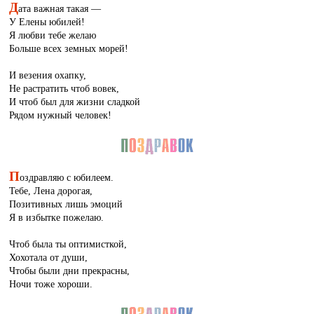
Д
ата важная такая —
У Елены юбилей!
Я любви тебе желаю
Больше всех земных морей!
И везения охапку,
Не растратить чтоб вовек,
И чтоб был для жизни сладкой
Рядом нужный человек!
П
оздравляю с юбилеем.
Тебе, Лена дорогая,
Позитивных лишь эмоций
Я в избытке пожелаю.
Чтоб была ты оптимисткой,
Хохотала от души,
Чтобы были дни прекрасны,
Ночи тоже хороши.