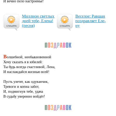
И вечно пело настроенье!
Мил­ли­он свет­лых
Ве­се­лое: Рав­шан
дней те­бе, Еле­на!
поз­драв­ля­ет Еле­
(пес­ня)
ну
В
олшебной, необыкновенной
Хочу сказать я в юбилей:
Ты будь всегда счастливой, Лена,
И наслаждайся жизнью всей!
Пусть улетят, как одуванчик,
Тревоги и копна забот,
И, подмигнув тебе, удача
В судьбу уверенно войдёт!