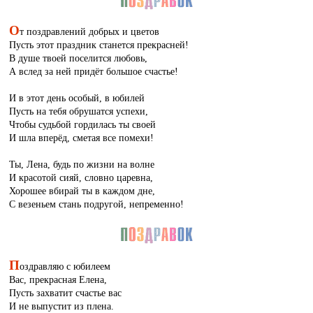
О
т поздравлений добрых и цветов
Пусть этот праздник станется прекрасней!
В душе твоей поселится любовь,
А вслед за ней придёт большое счастье!
И в этот день особый, в юбилей
Пусть на тебя обрушатся успехи,
Чтобы судьбой гордилась ты своей
И шла вперёд, сметая все помехи!
Ты, Лена, будь по жизни на волне
И красотой сияй, словно царевна,
Хорошее вбирай ты в каждом дне,
С везеньем стань подругой, непременно!
П
оздравляю с юбилеем
Вас, прекрасная Елена,
Пусть захватит счастье вас
И не выпустит из плена.