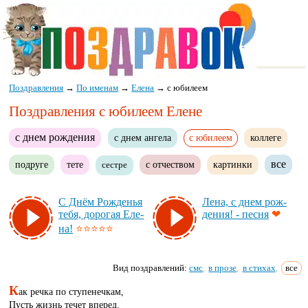
Поздравления
→
По именам
→
Елена
→
с юбилеем
Поздравления с юбилеем Елене
с днем рождения
с днем ангела
с юбилеем
коллеге
все
подруге
тете
с отчеством
картинки
сестре
С Днём Рож­денья
Ле­на, с днем рож­
те­бя, до­ро­гая Еле­
де­ния! - пес­ня
❤
на!
⭐⭐⭐⭐⭐
Вид поздравлений:
смс
в прозе
в стихах
все
,
,
,
К
ак речка по ступенечкам,
Пусть жизнь течет вперед.