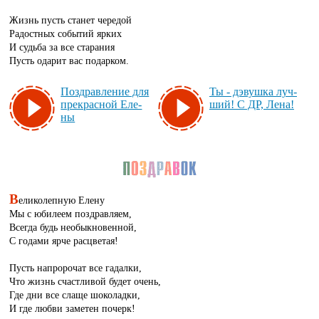
Жизнь пусть станет чередой
Радостных событий ярких
И судьба за все старания
Пусть одарит вас подарком.
Поз­драв­ле­ние для
Ты - дэ­вуш­ка луч­
прек­рас­ной Еле­
ший! С ДР, Ле­на!
ны
В
еликолепную Елену
Мы с юбилеем поздравляем,
Всегда будь необыкновенной,
С годами ярче расцветая!
Пусть напророчат все гадалки,
Что жизнь счастливой будет очень,
Где дни все слаще шоколадки,
И где любви заметен почерк!