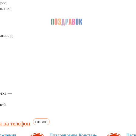
рос,
ь нес!
доллар,
отка —
ной.
новое
 на телефон
:
ож­де­ния
Поз­драв­ле­ние Кон­стан­
Пес­н