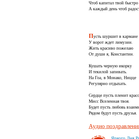
Чтоб капитал твой быстро 
А каждый день чтоб радост
П
усть шуршит в кармане 
У ворот ждет лимузин.
Жить красиво пожелаю
От души я, Константин.
Кушать черную икорку
И текилой запивать.
На Гоа, в Монако, Ницце
Регулярно отдыхать.
Сердце пусть пленит крас
Мисс Вселенная твоя.
Будет пусть любовь взаим
Рядом будут пусть друзья.
Аудио поздравления
Яр­ко­го Дня Р