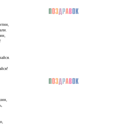
нтин,
али.
ин,
!
айся.
йся!
шин,
ь,
о,