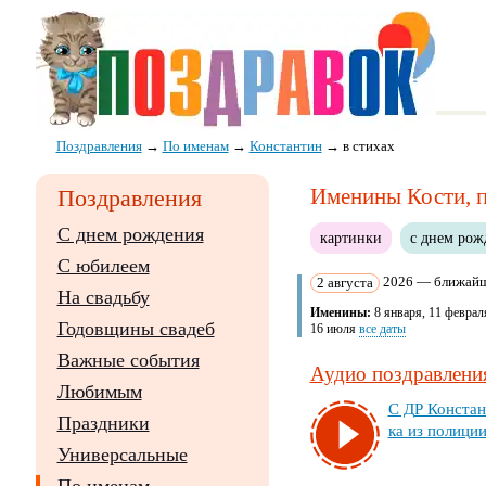
Поздравления
→
По именам
→
Константин
→
в стихах
Именины Кости, п
Поздравления
С днем рождения
картинки
с днем рож
С юбилеем
2 августа
2026 — ближайш
На свадьбу
Именины:
8 января, 11 февраля
Годовщины свадеб
16 июля
все даты
Важные события
Аудио поздравления
Любимым
С ДР Кон­стан­
Праздники
ка из по­ли­ци
Универсальные