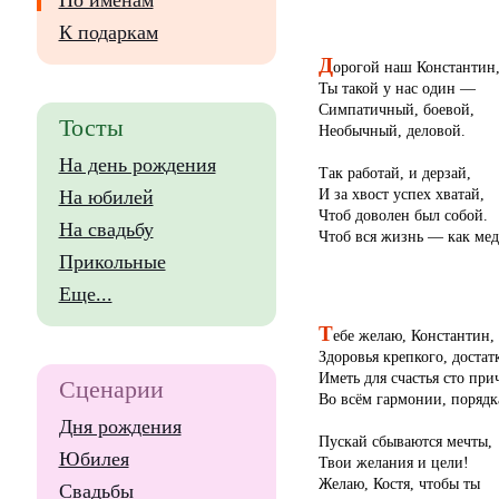
По именам
К подаркам
Д
орогой наш Константин
Ты такой у нас один —
Симпатичный, боевой,
Тосты
Необычный, деловой.
На день рождения
Так работай, и дерзай,
И за хвост успех хватай,
На юбилей
Чтоб доволен был собой.
На свадьбу
Чтоб вся жизнь — как мед
Прикольные
Еще...
Т
ебе желаю, Константин,
Здоровья крепкого, достатк
Иметь для счастья сто при
Сценарии
Во всём гармонии, порядк
Дня рождения
Пускай сбываются мечты,
Юбилея
Твои желания и цели!
Желаю, Костя, чтобы ты
Свадьбы