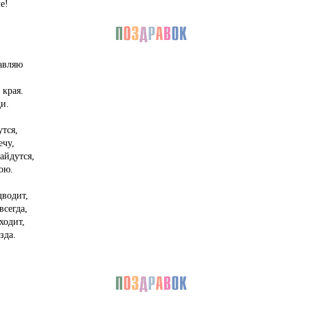
е!
равляю
 края.
и.
утся,
ечу,
айдутся,
ою.
дводит,
всегда,
ходит,
зда.