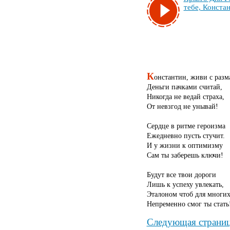
те­бе, Кон­стан
К
онстантин, живи с разм
Деньги пачками считай,
Никогда не ведай страха,
От невзгод не унывай!
Сердце в ритме героизма
Ежедневно пусть стучит.
И у жизни к оптимизму
Сам ты заберешь ключи!
Будут все твои дороги
Лишь к успеху увлекать,
Эталоном чтоб для многи
Непременно смог ты стать
Следующая страни