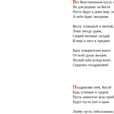
В
се Константином пусть з
Но для родных ты Костя.
Пусть будут в доме мир, у
А небо будет звездным.
Костя, планируй и мечтай,
Лови звезду удачи,
Скорей желанье загадай
И верь в него в придачу.
Быть покорителем высот
От всей души желаем.
Пускай тебе всегда везет.
Сердечно поздравляем!
П
оздравляю тебя, Костя!
Будь успешен и здоров.
Пусть приносит дело приб
Будут пусть уют и кров.
Любят пусть тебя взаимно