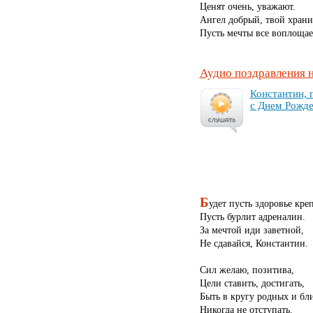
Ценят очень, уважают.
Ангел добрый, твой храни
Пусть мечты все воплощае
Аудио поздравления 
Кон­стан­тин, 
с Днем Рож­де
Б
удет пусть здоровье кре
Пусть бурлит адреналин.
За мечтой иди заветной,
Не сдавайся, Константин.
Сил желаю, позитива,
Цели ставить, достигать,
Быть в кругу родных и бл
Никогда не отступать.