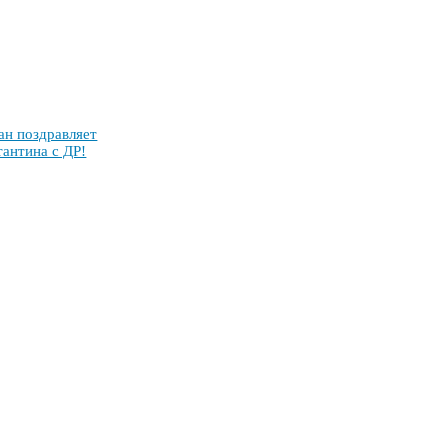
ан поз­драв­ля­ет
тан­ти­на с ДР!