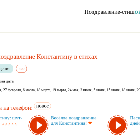
о
Поздравление-стиш
оздравление Константину в стихах
дения
все
ая дата
, 27 февраля, 6 марта, 18 марта, 19 марта, 24 мая, 3 июня, 5 июня, 15 июня, 18 июня, 2
новое
 на телефон
:
ти­ну: шут­
Ве­сё­лое поз­драв­ле­ние
Пес­н
для Кон­стан­ти­на!
❤
дней,
и
⭐⭐⭐⭐⭐