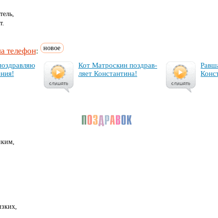
тель,
т.
новое
на телефон
:
поз­драв­ляю
Кот Мат­рос­кин поз­драв­
Рав­ш
­ния!
ля­ет Кон­стан­ти­на!
Кон­с
пким,
изких,