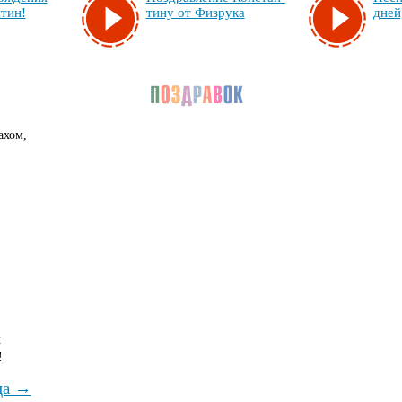
­тин!
ти­ну от Физ­ру­ка
дней,
ахом,
х
!
ца →