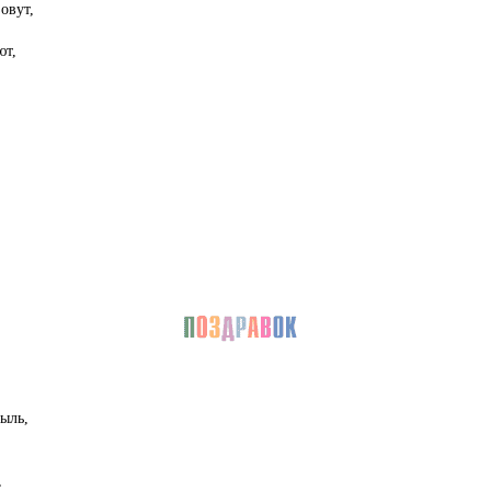
овут,
ют,
ыль,
,