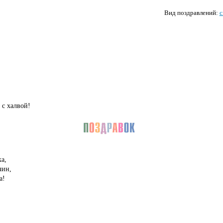
Вид поздравлений:
с
,
 с халвой!
а,
чин,
а!