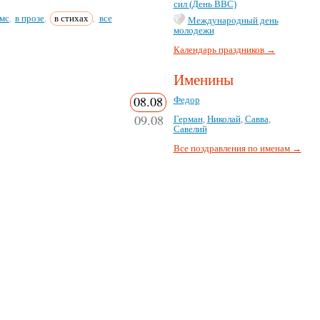
сил (День ВВС)
мс
в прозе
в стихах
все
,
,
,
Международный день
молодежи
Календарь праздников →
Именины
08.08
Федор
09.08
Герман
,
Николай
,
Савва
,
Савелий
Все поздравления по именам →