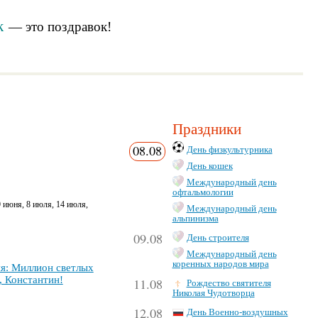
к
— это
поздравок
!
Праздники
08.08
День физкультурника
День кошек
Международный день
офтальмологии
9 июня, 8 июля, 14 июля,
Международный день
альпинизма
09.08
День строителя
Международный день
коренных народов мира
я: Мил­ли­он свет­лых
 Кон­стан­тин!
11.08
Рождество святителя
Николая Чудотворца
12.08
День Военно-воздушных