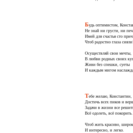
Б
удь оптимистом, Конста
Не знай ни грусти, ни печ
Имей для счастья сто прич
Чтоб радостно глаза сияли
Осуществляй свои мечты,
В любви родных своих куп
Живи без спешки, суеты
И каждым мигом наслажда
Т
ебе желаю, Константин,
Достичь всех пиков и вер
Задачи в жизни все решит
Всё одолеть, всё покорить.
Чтоб жить красиво, широк
И интересно, и легко.