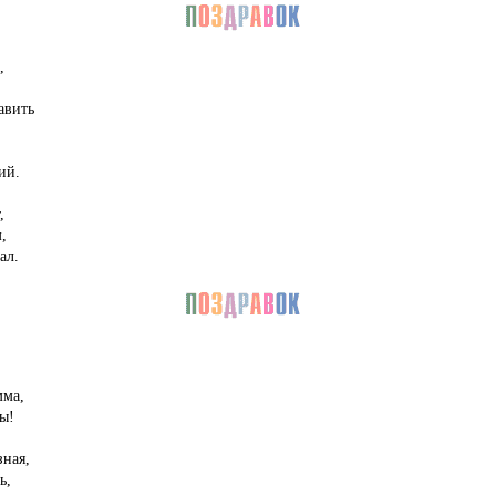
,
авить
ий.
,
,
ал.
мма,
ы!
зная,
ь,