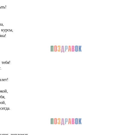
,
ыть!
а,
 курсы,
бна!
 тебя!
.
злет!
кой,
бя,
бой,
сегда.
тег, дипломат.