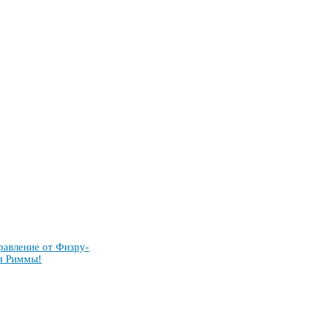
рав­ле­ние от Физ­ру­
я Рим­мы!