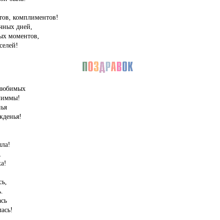
тов, комплиментов!
чных дней,
ых моментов,
селей!
 любимых
Риммы!
ья
жденья!
ыла!
,
а!
ь,
.
сь
лась!