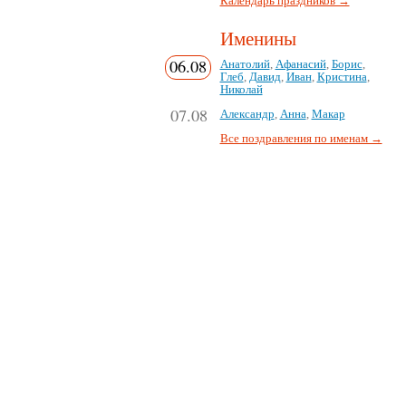
Календарь праздников →
Именины
06.08
Анатолий
,
Афанасий
,
Борис
,
Глеб
,
Давид
,
Иван
,
Кристина
,
Николай
07.08
Александр
,
Анна
,
Макар
Все поздравления по именам →