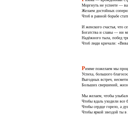
Моргнуть не успеете — ва
Желаем достойных соперни
Чтоб в равной борьбе стат
И женского счастья, что се
Богатства и славы — ни м
Надёжного тыла, побед т
Чтоб люди кричали: «Вив
Р
имме пожелаем мы проц
Успеха, большого благосос
Выгодных встреч, несметн
Больших свершений, жизн
Мы желаем, чтобы улыбало
Чтобы вдаль уходили все б
Чтобы сердце горело, а ду
Чтобы яркой звездой ты в