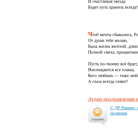
И счастливая звезда
Будет путь хранить всегда!
Ч
тоб мечты сбывались, Р
От души тебе желаю,
Была жизнь весёлой, длин
Полной смеха, процветани
Пусть по-твоему всё будет,
Воплощаются все планы,
Кого любишь — тоже любя
А глаза всегда сияют!
Аудио поздравления 
С ДР Рим­ме: 
по­ли­ции