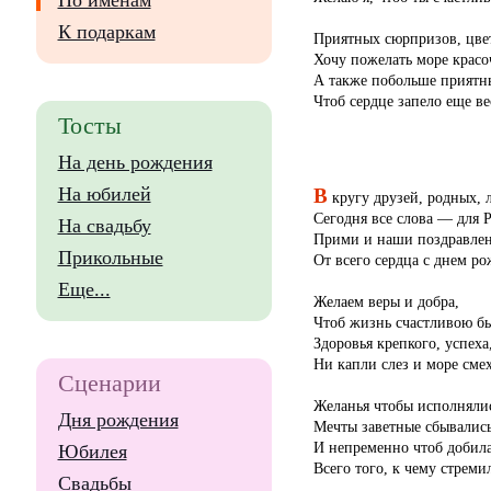
По именам
К подаркам
Приятных сюрпризов, цве
Хочу пожелать море красо
А также побольше приятн
Чтоб сердце запело еще ве
Тосты
На день рождения
В
На юбилей
кругу друзей, родных,
Сегодня все слова — для 
На свадьбу
Прими и наши поздравлен
Прикольные
От всего сердца с днем ро
Еще...
Желаем веры и добра,
Чтоб жизнь счастливою б
Здоровья крепкого, успеха
Ни капли слез и море смех
Сценарии
Желанья чтобы исполнялис
Дня рождения
Мечты заветные сбывались
И непременно чтоб добила
Юбилея
Всего того, к чему стреми
Свадьбы