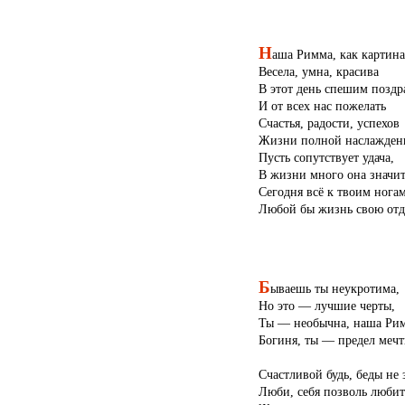
Н
аша Римма, как картина
Весела, умна, красива
В этот день спешим поздр
И от всех нас пожелать
Счастья, радости, успехов
Жизни полной наслажден
Пусть сопутствует удача,
В жизни много она значит
Сегодня всё к твоим ногам
Любой бы жизнь свою отд
Б
ываешь ты неукротима,
Но это — лучшие черты,
Ты — необычна, наша Ри
Богиня, ты — предел мечт
Счастливой будь, беды не 
Люби, себя позволь любит