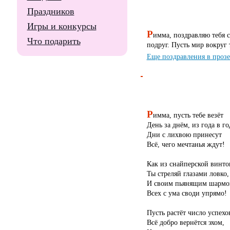
Праздников
Игры и конкурсы
Р
имма, поздравляю тебя 
Что подарить
подруг. Пусть мир вокруг 
Еще поздравления в проз
Р
имма, пусть тебе везёт
День за днём, из года в го
Дни с лихвою принесут
Всё, чего мечтанья ждут!
Как из снайперской винто
Ты стреляй глазами ловко,
И своим пьянящим шарм
Всех с ума своди упрямо!
Пусть растёт число успехо
Всё добро вернётся эхом,