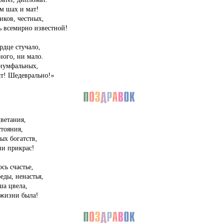
м шах и мат!
ков, честных,
ь всемирно известной!
рдце стучало,
ного, ни мало.
риумфальных,
ат! Шедеврально!»
ветания,
тояния,
ых богатств,
и прикрас!
сь счастье,
еды, ненастья,
ша цвела,
 жизни была!