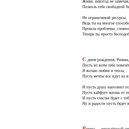
Живи, невзгод не замечая
Позволь себе свободной б
Не ограничивай ресурсы,
Ведь ты на многое способн
Прошла проблемы, словно
Теперь ты просто бесподо
С
днем рождения, Римма,
Пусть во всём тебе повезёт
Я желаю любви и тепла,
Пусть мечты все идут на в
И пусть душу наполнит по
Пусть кайфует жизнь от те
И пусть счастье будет с то
Ну и радости пусть будет в
Р
имма — врождённый стра