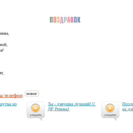
имма,
ной,
я!
т,
новое
на телефон
:
шут­ка из
Ты - дэ­вуш­ка луч­ший! С
Поз­д
ДР, Рим­ма!
ка дл