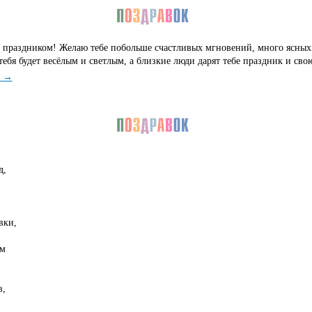
с праздником! Желаю тебе побольше счастливых мгновений, много ясных
тебя будет весёлым и светлым, а близкие люди дарят тебе праздник и сво
е →
д,
вки,
ом
в,