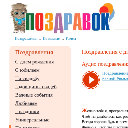
Поздравления
→
По именам
→
Римма
Поздравления с д
Поздравления
С днем рождения
Аудио поздравления
С юбилеем
Поз­драв­ле­ни
На свадьбу
рас­ной Рим­м
Годовщины свадеб
Важные события
Любимым
Ж
елаю тебе я, прекрасна
Праздники
Чтоб ты улыбалась, как роз
Универсальные
Всегда хороша будь и все
Желаю я, чтоб ты счастли