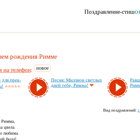
о
Поздравление-стиш
нем рождения Римме
новое
 на телефон
:
е для прек­
Пес­ня: Мил­ли­он свет­лых
Рав­ш
дней те­бе, Рим­ма!
❤
Рим­
ы!
⭐⭐⭐⭐⭐
Вид поздравлений:
с
я Римма,
а цвела.
ми любима.
вой была!