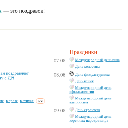
к
— это
поздравок
!
Праздники
07.08
Международный день пива
День холостяка
ан поз­драв­ля­ет
08.08
День физкультурника
му с ДР!
День кошек
Международный день
офтальмологии
Международный день
мс
в прозе
в стихах
все
,
,
,
альпинизма
09.08
День строителя
Международный день
коренных народов мира