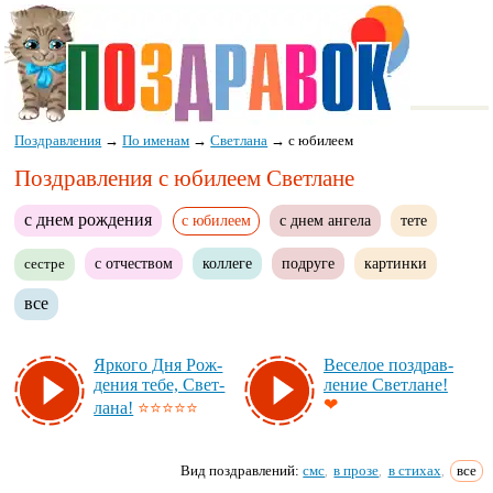
Поздравления
→
По именам
→
Светлана
→
с юбилеем
Поздравления с юбилеем Светлане
с днем рождения
с юбилеем
с днем ангела
тете
с отчеством
коллеге
подруге
картинки
сестре
все
Яр­ко­го Дня Рож­
Ве­се­лое поз­драв­
де­ния те­бе, Свет­
ле­ние Свет­ла­не!
❤
ла­на!
⭐⭐⭐⭐⭐
Вид поздравлений:
смс
в прозе
в стихах
все
,
,
,