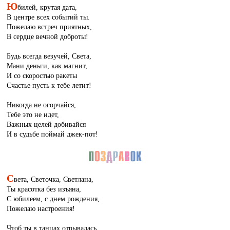
Ю
билей, крутая дата,
В центре всех событий ты.
Пожелаю встреч приятных,
В сердце вечной доброты!
Будь всегда везучей, Света,
Мани деньги, как магнит,
И со скоростью ракеты
Счастье пусть к тебе летит!
Никогда не огорчайся,
Тебе это не идет,
Важных целей добивайся
И в судьбе поймай джек-пот!
С
вета, Светочка, Светлана,
Ты красотка без изъяна,
С юбилеем, с днем рождения,
Пожелаю настроения!
Чтоб ты в танцах отрывалась,