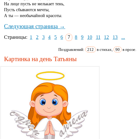
На лице пусть не мелькает тень,
Пусть сбываются мечты,
А ты — необычайной красоты.
Следующая страница →
Страницы:
1
2
3
4
5
6
7
8
9
10
11
12
13
...
Поздравлений:
212
в стихах,
90
в прозе.
Картинка на день Татьяны