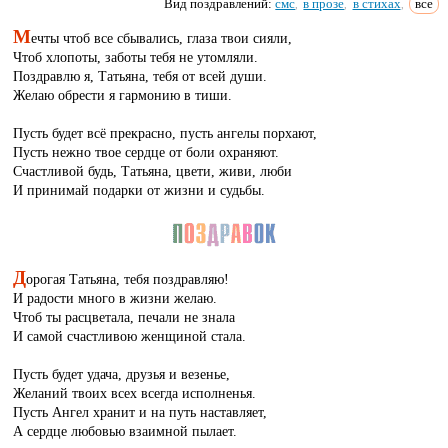
Вид поздравлений:
смс
в прозе
в стихах
все
,
,
,
М
ечты чтоб все сбывались, глаза твои сияли,
Чтоб хлопоты, заботы тебя не утомляли.
Поздравлю я, Татьяна, тебя от всей души.
Желаю обрести я гармонию в тиши.
Пусть будет всё прекрасно, пусть ангелы порхают,
Пусть нежно твое сердце от боли охраняют.
Счастливой будь, Татьяна, цвети, живи, люби
И принимай подарки от жизни и судьбы.
Д
орогая Татьяна, тебя поздравляю!
И радости много в жизни желаю.
Чтоб ты расцветала, печали не знала
И самой счастливою женщиной стала.
Пусть будет удача, друзья и везенье,
Желаний твоих всех всегда исполненья.
Пусть Ангел хранит и на путь наставляет,
А сердце любовью взаимной пылает.