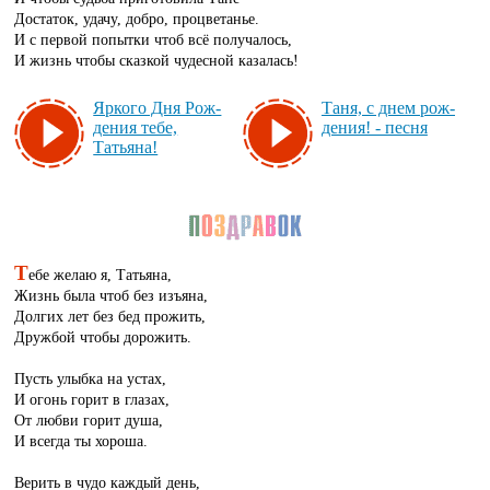
Достаток, удачу, добро, процветанье.
И с первой попытки чтоб всё получалось,
И жизнь чтобы сказкой чудесной казалась!
Яр­ко­го Дня Рож­
Та­ня, с днем рож­
де­ния те­бе,
де­ния! - пес­ня
Татьяна!
Т
ебе желаю я, Татьяна,
Жизнь была чтоб без изъяна,
Долгих лет без бед прожить,
Дружбой чтобы дорожить.
Пусть улыбка на устах,
И огонь горит в глазах,
От любви горит душа,
И всегда ты хороша.
Верить в чудо каждый день,