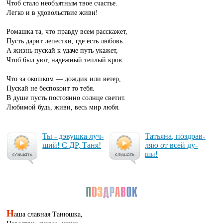
Чтоб стало необъятным твое счастье.
Легко и в удовольствие живи!
Ромашка та, что правду всем расскажет,
Пусть дарит лепестки, где есть любовь.
А жизнь пускай к удаче путь укажет,
Чтоб был уют, надежный теплый кров.
Что за окошком — дождик или ветер,
Пускай не беспокоит то тебя.
В душе пусть постоянно солнце светит.
Любимой будь, живи, весь мир любя.
Ты - дэ­вуш­ка луч­
Татьяна, поз­драв­
ший! С ДР, Та­ня!
ляю от всей ду­
ши!
Н
аша славная Танюшка,