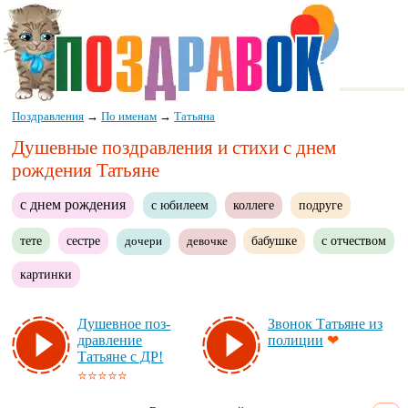
Поздравления
→
По именам
→
Татьяна
Душевные поздравления и стихи с днем
рождения Татьяне
с днем рождения
с юбилеем
коллеге
подруге
тете
сестре
бабушке
с отчеством
дочери
девочке
картинки
Ду­шев­ное поз­
Зво­нок Та­тья­не из
драв­ле­ние
по­ли­ции
❤
Татьяне с ДР!
⭐⭐⭐⭐⭐