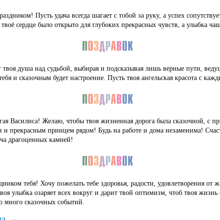
раздником! Пусть удача всегда шагает с тобой за руку, а успех сопутству
твоё сердце было открыто для глубоких прекрасных чувств, а улыбка чащ
т твоя душа над судьбой, выбирая и подсказывая лишь верные пути, веду
ебя и сказочным будет настроение. Пусть твоя ангельская красота с каж
ая Василиса! Желаю, чтобы твоя жизненная дорога была сказочной, с п
и прекрасным принцем рядом! Будь на работе и дома незаменима! Счаст
яча драгоценных камней!
здником тебя! Хочу пожелать тебе здоровья, радости, удовлетворения от 
воя улыбка озаряет всех вокруг и дарит твой оптимизм, чтоб твоя жизнь
ло много сказочных событий.
ца →