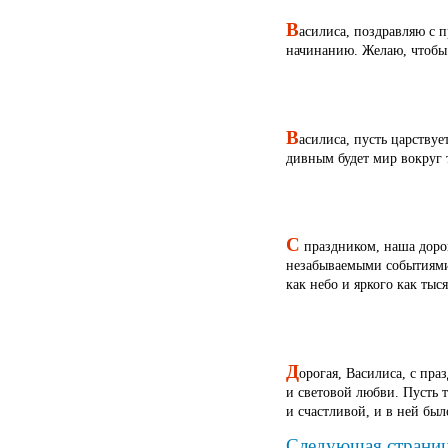
В
асилиса, поздравляю с п
начинанию. Желаю, чтобы 
В
асилиса, пусть царствуе
дивным будет мир вокруг т
С
праздником, наша дорог
незабываемыми событиями 
как небо и яркого как тыс
Д
орогая, Василиса, с пра
и световой любви. Пусть т
и счастливой, и в ней бы
Следующая страни