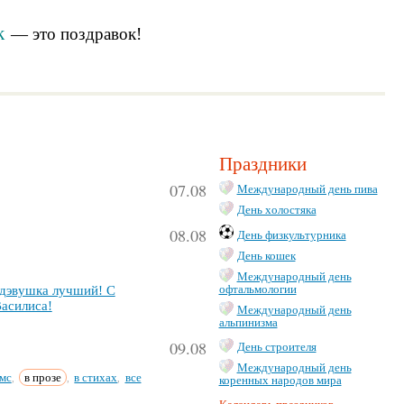
к
— это
поздравок
!
Праздники
07.08
Международный день пива
День холостяка
08.08
День физкультурника
День кошек
Международный день
дэ­вуш­ка луч­ший! С
офтальмологии
а­си­ли­са!
Международный день
альпинизма
09.08
День строителя
Международный день
мс
в прозе
в стихах
все
,
,
,
коренных народов мира