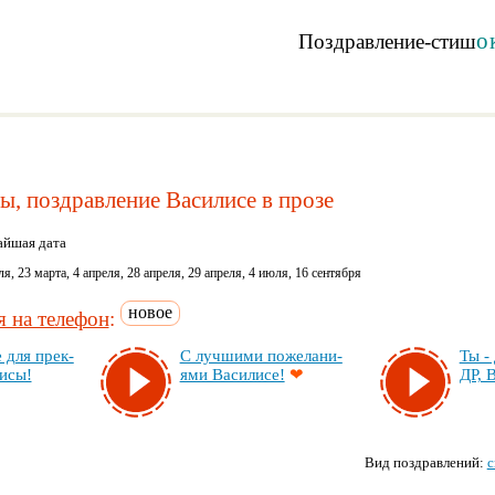
о
Поздравление-стиш
, поздравление Василисе в прозе
йшая дата
я, 23 марта, 4 апреля, 28 апреля, 29 апреля, 4 июля, 16 сентября
новое
 на телефон
:
е для прек­
С луч­ши­ми по­же­ла­ни­
Ты - 
и­сы!
ями Ва­си­ли­се!
❤
ДР, В
Вид поздравлений:
с