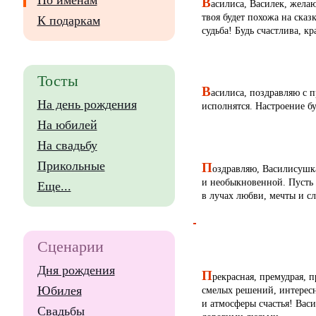
В
По именам
асилиса, Василек, жела
твоя будет похожа на сказ
К подаркам
судьба! Будь счастлива, к
Тосты
В
асилиса, поздравляю с 
На день рождения
исполнятся. Настроение бу
На юбилей
На свадьбу
П
Прикольные
оздравляю, Василисушка
и необыкновенной. Пусть 
Еще...
в лучах любви, мечты и сл
Сценарии
Дня рождения
П
рекрасная, премудрая, 
Юбилея
смелых решений, интересн
и атмосферы счастья! Вас
Свадьбы