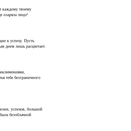
ет каждому твоему
е озаряла лицо!
щие к успеху. Пусть
дым днем лишь расцветает.
риключениями,
ья тебе безграничного
жизни, успехов, большой
 была безоблачной