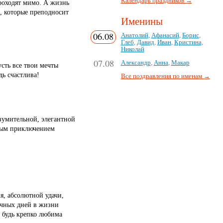
Календарь праздников →
проходят мимо. А жизнь
и, которые преподносит
Именины
06.08
Анатолий
,
Афанасий
,
Борис
,
Глеб
,
Давид
,
Иван
,
Кристина
,
Николай
07.08
Александр
,
Анна
,
Макар
сть все твои мечты
дь счастлива!
Все поздравления по именам →
зумительной, элегантной
ьным приключением
я, абсолютной удачи,
ечных дней в жизни
и будь крепко любима