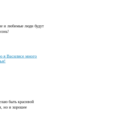
кие и любимые люди будут
изнь!
ю я Ва­си­ли­се мно­го
ья!
елаю быть красивой
и, но и хорошее