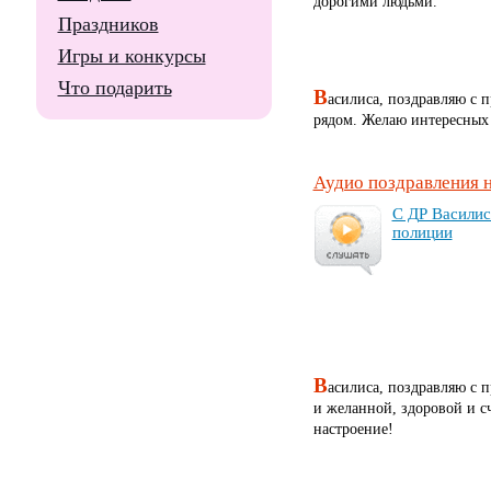
дорогими людьми.
Праздников
Игры и конкурсы
Что подарить
В
асилиса, поздравляю с 
рядом. Желаю интересных 
Аудио поздравления 
С ДР Ва­си­ли­
по­ли­ции
В
асилиса, поздравляю с 
и желанной, здоровой и с
настроение!