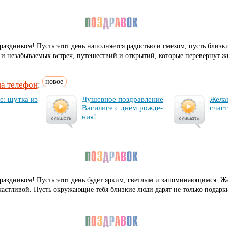
праздником! Пусть этот день наполняется радостью и смехом, пусть близ
и незабываемых встреч, путешествий и открытий, которые перевернут ж
новое
на телефон
:
се: шут­ка из
Ду­шев­ное поз­драв­ле­ние
Же­ла
Ва­си­ли­се с днём рож­де­
счаст
ния!
праздником! Пусть этот день будет ярким, светлым и запоминающимся. Ж
частливой. Пусть окружающие тебя близкие люди дарят не только подарк