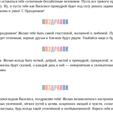
ю оставаться тебе солнечным беззаботным человеком. Пусть все тревоги 
ку. Ну, и пусть тебе как Василисе премудрой будет под силу решать задач
расива и умна! С Праздником!
праздником! Желаю тебе быть самой счастливой, желанной и любимой. Пу
дет отличным, верные друзья и близкие будут рядом. Улыбайся чаще и бу
. Желаю всегда быть чуткой, доброй, милой и премудрой, прекрасной, и
жизнь будет сказкой, а каждый день в ней — невероятным и увлекател
авы.
превосходная Василиса, поздравляю тебя! Желаю великолепного настроени
ых увлечений, лёгких путей к целям, искренних эмоций и чувств, солн
илисушка, будь всегда такой утончённой и необыкновенной. Береги себя 