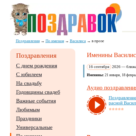
Поздравления
→
По именам
→
Василиса
→
в прозе
Именины Василисы
Поздравления
С днем рождения
16 сентября
2026 — ближа
С юбилеем
Именины:
21 января, 18 феврал
На свадьбу
Аудио поздравления
Годовщины свадеб
Поз­драв­ле­ни
Важные события
рас­ной Ва­си­л
⭐⭐⭐⭐⭐
Любимым
Праздники
Универсальные