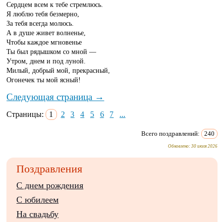
Сердцем всем к тебе стремлюсь.
Я люблю тебя безмерно,
За тебя всегда молюсь.
А в душе живет волненье,
Чтобы каждое мгновенье
Ты был рядышком со мной —
Утром, днем и под луной.
Милый, добрый мой, прекрасный,
Огонечек ты мой ясный!
Следующая страница →
Страницы:
1
2
3
4
5
6
7
...
Всего поздравлений:
240
Обновлено:
30 июля 2026
Поздравления
С днем рождения
С юбилеем
На свадьбу