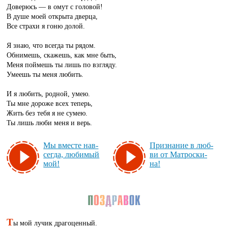
Доверюсь — в омут с головой!
В душе моей открыта дверца,
Все страхи я гоню долой.
Я знаю, что всегда ты рядом.
Обнимешь, скажешь, как мне быть,
Меня поймешь ты лишь по взгляду.
Умеешь ты меня любить.
И я любить, родной, умею.
Ты мне дороже всех теперь,
Жить без тебя я не сумею.
Ты лишь люби меня и верь.
Мы вмес­те нав­
Приз­на­ние в люб­
сег­да, лю­би­мый
ви от Мат­рос­ки­
мой!
на!
Т
ы мой лучик драгоценный.