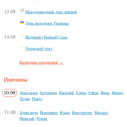
12.08
Международный день левшей
День молодежи Украины
14.08
Медовый (Первый) Спас
Успенский пост
Календарь праздников →
Именины
10.08
Анастасия
,
Антонина
,
Василий
,
Елена
,
Ефим
,
Иван
,
Ирина
,
Остап
,
Павел
11.08
Александр
,
Вениамин
,
Клара
,
Константин
,
Михаил
,
Николай
,
Роман