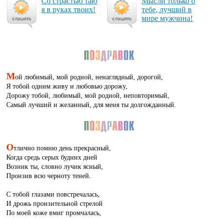
Со страстью таю
Мыс­ли толь­ко о
я в ру­ках тво­их!
те­бе, луч­ший в
ми­ре муж­чи­на!
М
ой любимый, мой родной, ненаглядный, дорогой,
Я тобой одним живу и любовью дорожу,
Дорожу тобой, любимый, мой родной, неповторимый,
Самый лучший и желанный, для меня ты долгожданный.
О
тлично помню день прекрасный,
Когда средь серых будних дней
Возник ты, словно лучик ясный,
Пронзив всю черноту теней.
С тобой глазами повстречалась,
И дрожь пронзительной стрелой
По моей коже вмиг промчалась,