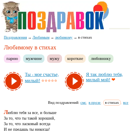
Поздравления
→
Любимым
→
любимому
→
в стихах
Любимому в стихах
парню
мужчине
мужу
короткие
любовнику
Ты - мое счастье,
Я так люб­лю те­бя,
ми­лый мой!
❤
ми­лый!
⭐⭐⭐⭐⭐
Вид поздравлений:
смс
в прозе
в стихах
все
,
,
,
Л
юблю тебя за все, и больше
За то, что ты такой хороший,
За то, что ласковый всегда
И не предашь ты никогда!