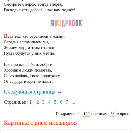
Смотрите с верою всегда вперёд,
Господь пусть добрый знак вам подаёт!
В
сех тех, кто ограничен в жизни
Сегодня вспоминаем мы,
Желаем людям этим счастья,
Пусть сбудутся у них мечты.
Вас призываю быть добрее
Хорошим людям помогать,
Свою любовь, свою поддержку
От сердца, искренне давать.
Следующая страница →
Страницы:
1
2
3
4
5
6
7
...
Поздравлений:
129
в стихах,
78
в прозе.
Картинка с днем инвалидов