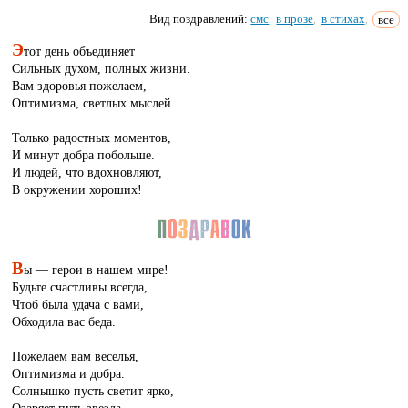
Вид поздравлений:
смс
в прозе
в стихах
все
,
,
,
Э
тот день объединяет
Сильных духом, полных жизни.
Вам здоровья пожелаем,
Оптимизма, светлых мыслей.
Только радостных моментов,
И минут добра побольше.
И людей, что вдохновляют,
В окружении хороших!
В
ы — герои в нашем мире!
Будьте счастливы всегда,
Чтоб была удача с вами,
Обходила вас беда.
Пожелаем вам веселья,
Оптимизма и добра.
Солнышко пусть светит ярко,