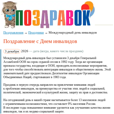
Поздравления
→
Праздники
→
Международный день инвалидов
Поздравление с Днем инвалидов
3 декабря
2026
— дата (когда, какого числа праздник)
Международный день инвалидов был установлен 3 декабря Генеральной
Ассамблеей ООН на сорок седьмой сессии в 1992 году. Тогда же организация
призвала государства, входящие в ООН, проводить всевозможные мероприятия,
для того чтобы способствовать интеграции инвалидов в общественную жизнь. Этой
знаменательной дате предшествовало Десятилетие инвалидов Организации
Объединенных Наций, стартовавшее в 1983 года.
Праздник в первую очередь направлен на привлечение внимания людей
к проблемам инвалидов, на преимущества от участия этих людей в социальной,
политической, экономической и культурной жизни, защиту их прав и достоинства.
На сегодняшний день в нашей стране насчитывается более 13 миллионов людей
с ограниченными возможностями, что составляет 9% населения России.
В последние годы повышенное внимание уделяется как улучшению качества жизни
инвалидов, так и их медико-социальной защите.