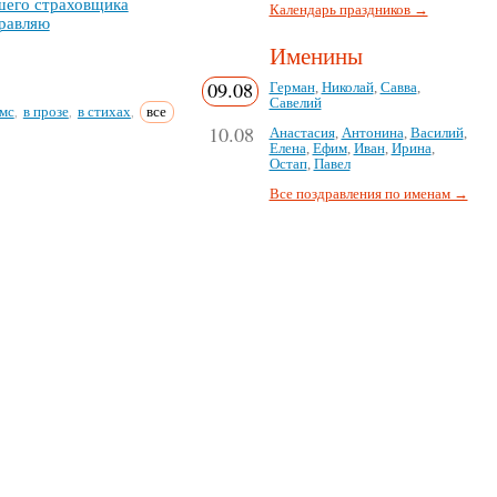
е­го стра­хов­щи­ка
Календарь праздников →
рав­ляю
Именины
09.08
Герман
,
Николай
,
Савва
,
Савелий
мс
в прозе
в стихах
все
,
,
,
10.08
Анастасия
,
Антонина
,
Василий
,
Елена
,
Ефим
,
Иван
,
Ирина
,
Остап
,
Павел
Все поздравления по именам →