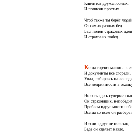
Клиентов дружелюбных,
И полисов простых.
Чтоб также ты берёг людей
От самых разных бед.
Был полон страховых иде
И страховых побед.
К
огда торчит машина в е
И документы все сгорели,
Упал, взбираясь на лошадк
Все неприятности в охапку
Но есть здесь супермен од
Он страховщик, непобеди
Проблем вдруг много набе
Всегда со всем он разберет
И если вдруг не повезло,
Беде он сделает назло,