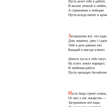
Пусть везет тебе в работе,
В жизни личной и любви,
А стремление к победам
Пусть всегда кипит в кров
З
астрахуешь всё, что надо
Дом, машину, дачу с садом
Тебе в деле равных нет,
Каждый в выгоде клиент.
Деньги пусть к тебе текут,
На успех лежит маршрут,
И любимая работа
Пусть проходит беззаботн
П
усть беды строят планы,
От них у нас лекарство —
Застраховать всё надо,