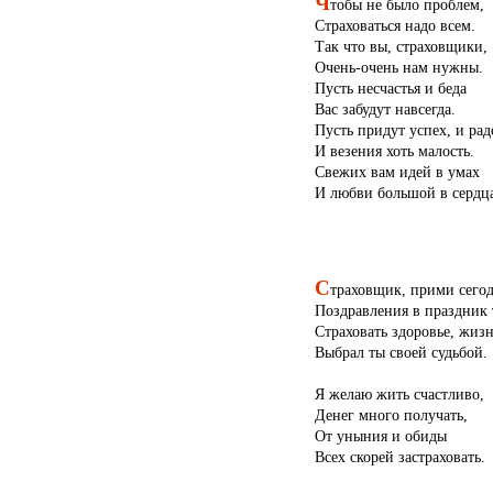
Ч
тобы не было проблем,
Страховаться надо всем.
Так что вы, страховщики,
Очень-очень нам нужны.
Пусть несчастья и беда
Вас забудут навсегда.
Пусть придут успех, и рад
И везения хоть малость.
Свежих вам идей в умах
И любви большой в сердца
С
траховщик, прими сего
Поздравления в праздник 
Страховать здоровье, жиз
Выбрал ты своей судьбой.
Я желаю жить счастливо,
Денег много получать,
От уныния и обиды
Всех скорей застраховать.