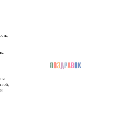
ость,
х.
дня
твой,
ни