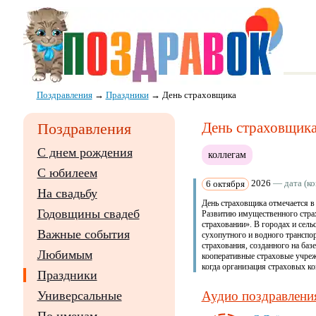
Поздравления
→
Праздники
→
День страховщика
День страховщика 
Поздравления
С днем рождения
коллегам
С юбилеем
6 октября
2026
— дата (ког
На свадьбу
День страховщика отмечается в 
Годовщины свадеб
Развитию имущественного стра
страховании». В городах и сель
Важные события
сухопутного и водного транспо
страхования, созданного на баз
Любимым
кооперативные страховые учреж
когда организация страховых к
Праздники
Универсальные
Аудио поздравления