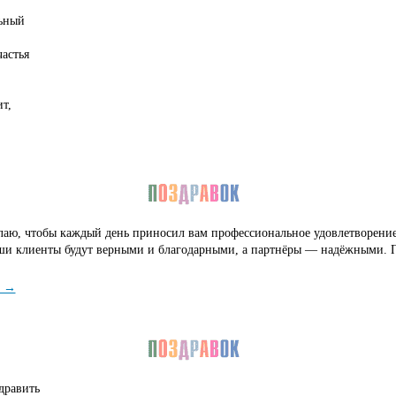
ьный
астья
т,
аю, чтобы каждый день приносил вам профессиональное удовлетворение
ши клиенты будут верными и благодарными, а партнёры — надёжными. П
е →
дравить