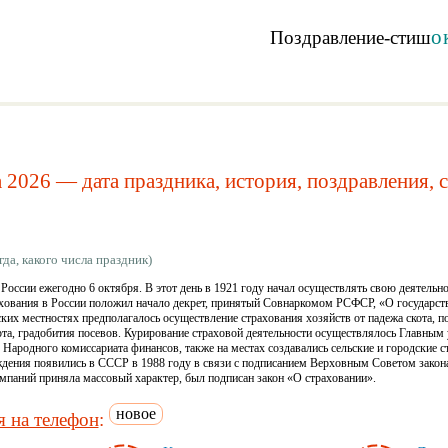
о
Поздравление-стиш
2026 — дата праздника, история, поздравления, с
да, какого числа праздник)
России ежегодно 6 октября. В этот день в 1921 году начал осуществлять свою деятельн
хования в России положил начало декрет, принятый Совнаркомом РСФСР, «О государс
ских местностях предполагалось осуществление страхования хозяйств от падежа скота, п
рта, градобития посевов. Курирование страховой деятельности осуществлялось Главным
е Народного комиссариата финансов, также на местах создавались сельские и городские 
дения появились в СССР в 1988 году в связи с подписанием Верховным Советом закона 
омпаний приняла массовый характер, был подписан закон «О страховании».
новое
 на телефон
: