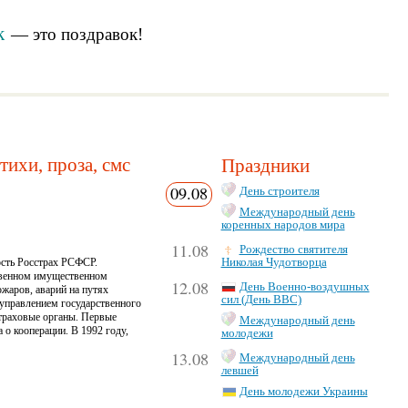
к
— это
поздравок
!
тихи, проза, смс
Праздники
09.08
День строителя
Международный день
коренных народов мира
11.08
Рождество святителя
ость Росстрах РСФСР.
Николая Чудотворца
твенном имущественном
12.08
День Военно-воздушных
ожаров, аварий на путях
сил (День ВВС)
 управлением государственного
страховые органы. Первые
Международный день
о кооперации. В 1992 году,
молодежи
13.08
Международный день
левшей
День молодежи Украины