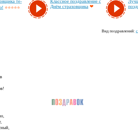
в­щи­ка те­
Клас­сное поз­драв­ле­ние с
Луч­ш
Днём стра­хов­щи­ка
❤
поз­д
ю!
⭐⭐⭐⭐⭐
Вид поздравлений:
с
,
в
в!
но,
,
сный,