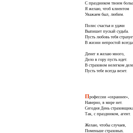
С праздником твоим боль
Я желаю, чтоб клиентом
Уважаем был, любим.
Полис счастья и удачи
Выпишет пускай судьба.
Пусть любовь тебя страхуе
В жизни непростой всегда
Денег я желаю много,
Дело в гору пусть идет.
В страховом нелегком дел
Пусть тебе всегда везет.
П
рофессии «охраннее»,
Наверно, в мире нет.
Сегодня День страховщика
Так, с праздником, агент.
Желаю, чтобы случаев,
Поменьше страховых.