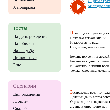
По именам
С Днём стра­хо
бя поз­драв­ля
К подаркам
Тосты
В
этот День страховщика
На день рождения
Пожелаю легкой жизни
И здоровья на века,
На юбилей
Сил, удачи, оптимизма.
На свадьбу
Больше искренних друзей
Прикольные
Больше выгодных клиенто
Еще...
И, конечно, в жизни всей
Только радостных моменто
Сценарии
З
астрахуешь все, что нуж
Дня рождения
Дельный дашь всегда совет
Юбилея
Страховщик ты первоклас
Лучше в мире точно нет.
Свадьбы