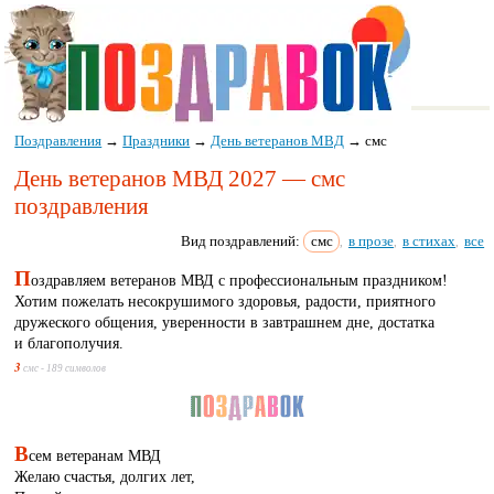
Поздравления
→
Праздники
→
День ветеранов МВД
→
смс
День ветеранов МВД 2027 — смс
поздравления
Вид поздравлений:
смс
в прозе
в стихах
все
,
,
,
П
оздравляем ветеранов МВД с профессиональным праздником!
Хотим пожелать несокрушимого здоровья, радости, приятного
дружеского общения, уверенности в завтрашнем дне, достатка
и благополучия.
3
смс - 189 символов
В
сем ветеранам МВД
Желаю счастья, долгих лет,