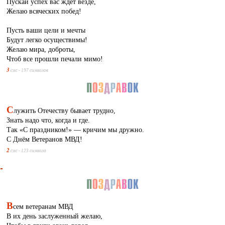
Пускай успех вас ждет везде,
Желаю всяческих побед!
Пусть ваши цели и мечты
Будут легко осуществимы!
Желаю мира, доброты,
Чтоб все прошли печали мимо!
3
смс - 197 символов
С
лужить Отечеству бывает трудно,
Знать надо что, когда и где.
Так «С праздником!» — кричим мы дружно.
С Днём Ветеранов МВД!
2
смс - 123 символа
В
сем ветеранам МВД
В их день заслуженный желаю,