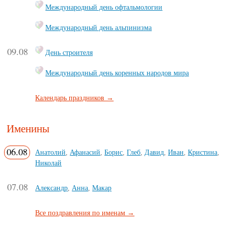
Международный день офтальмологии
Международный день альпинизма
09.08
День строителя
Международный день коренных народов мира
Календарь праздников →
Именины
06.08
Анатолий
,
Афанасий
,
Борис
,
Глеб
,
Давид
,
Иван
,
Кристина
,
Николай
07.08
Александр
,
Анна
,
Макар
Все поздравления по именам →