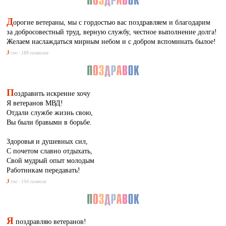
Д
орогие ветераны, мы с гордостью вас поздравляем и благодарим
за добросовестный труд, верную службу, честное выполнение долга!
Желаем наслаждаться мирным небом и с добром вспоминать былое!
3
смс - 188 символов
П
оздравить искренне хочу
Я ветеранов МВД!
Отдали службе жизнь свою,
Вы были бравыми в борьбе.
Здоровья и душевных сил,
С почетом славно отдыхать,
Свой мудрый опыт молодым
Работникам передавать!
3
смс - 194 символа
Я
поздравляю ветеранов!