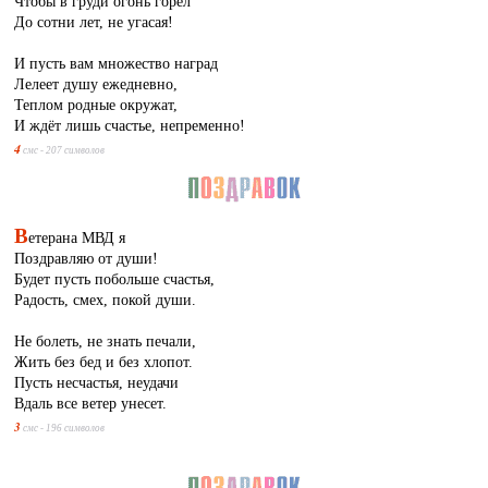
Чтобы в груди огонь горел
До сотни лет, не угасая!
И пусть вам множество наград
Лелеет душу ежедневно,
Теплом родные окружат,
И ждёт лишь счастье, непременно!
4
смс - 207 символов
В
етерана МВД я
Поздравляю от души!
Будет пусть побольше счастья,
Радость, смех, покой души.
Не болеть, не знать печали,
Жить без бед и без хлопот.
Пусть несчастья, неудачи
Вдаль все ветер унесет.
3
смс - 196 символов