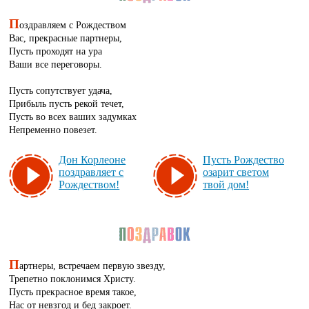
П
оздравляем с Рождеством
Вас, прекрасные партнеры,
Пусть проходят на ура
Ваши все переговоры.
Пусть сопутствует удача,
Прибыль пусть рекой течет,
Пусть во всех ваших задумках
Непременно повезет.
Дон Кор­ле­оне
Пусть Рож­дес­тво
поз­драв­ля­ет с
оза­рит све­том
Рож­дес­твом!
твой дом!
П
артнеры, встречаем первую звезду,
Трепетно поклонимся Христу.
Пусть прекрасное время такое,
Нас от невзгод и бед закроет.