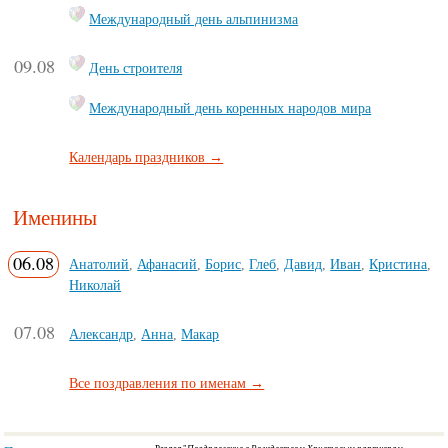
Международный день альпинизма
09.08
День строителя
Международный день коренных народов мира
Календарь праздников →
Именины
06.08
Анатолий
,
Афанасий
,
Борис
,
Глеб
,
Давид
,
Иван
,
Кристина
,
Николай
07.08
Александр
,
Анна
,
Макар
Все поздравления по именам →