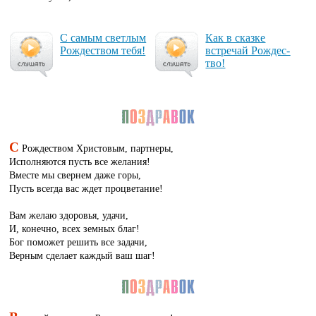
С са­мым свет­лым
Как в сказ­ке
Рож­дес­твом те­бя!
встре­чай Рож­дес­
тво!
С
Рождеством Христовым, партнеры,
Исполняются пусть все желания!
Вместе мы свернем даже горы,
Пусть всегда вас ждет процветание!
Вам желаю здоровья, удачи,
И, конечно, всех земных благ!
Бог поможет решить все задачи,
Верным сделает каждый ваш шаг!