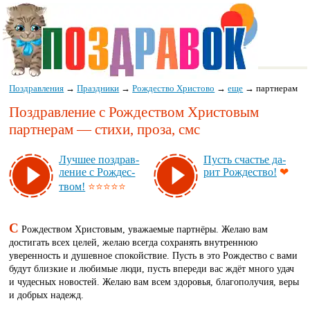
Поздравления
→
Праздники
→
Рождество Христово
→
еще
→
партнерам
Поздравление с Рождеством Христовым
партнерам — стихи, проза, смс
Луч­шее поз­драв­
Пусть счастье да­
ле­ние с Рож­дес­
рит Рож­дес­тво!
❤
твом!
⭐⭐⭐⭐⭐
С
Рождеством Христовым, уважаемые партнёры. Желаю вам
достигать всех целей, желаю всегда сохранять внутреннюю
уверенность и душевное спокойствие. Пусть в это Рождество с вами
будут близкие и любимые люди, пусть впереди вас ждёт много удач
и чудесных новостей. Желаю вам всем здоровья, благополучия, веры
и добрых надежд.