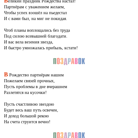
В
еликий праздник Рождества настал!
Партнёрам с уважением желаем,
Чтобы успех взошёл на пьедестал
И с вами был, на миг не покидая.
Чтоб планы воплощались без труда
Под силою всевышней благодати.
И вас вела везения звезда,
И быстро умножалась прибыль, кстати!
В
Рождество партнёрам нашим
Пожелаем связей прочных,
Пусть проблемы в дне вчерашнем
Разлетятся на кусочки!
Пусть счастливою звездою
Будет весь ваш путь освечен,
И доход большой рекою
На счета струится вечно!