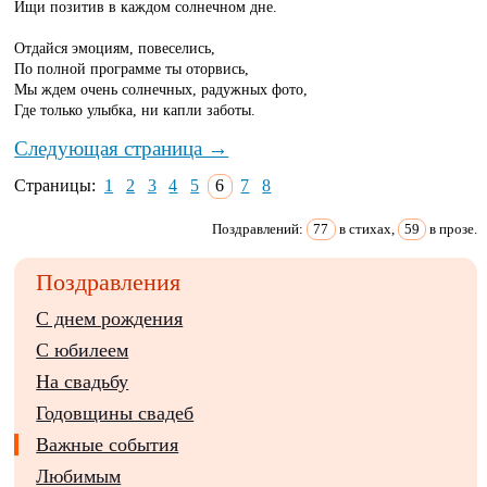
Ищи позитив в каждом солнечном дне.
Отдайся эмоциям, повеселись,
По полной программе ты оторвись,
Мы ждем очень солнечных, радужных фото,
Где только улыбка, ни капли заботы.
Следующая страница →
Страницы:
1
2
3
4
5
6
7
8
Поздравлений:
77
в стихах,
59
в прозе.
Поздравления
С днем рождения
С юбилеем
На свадьбу
Годовщины свадеб
Важные события
Любимым