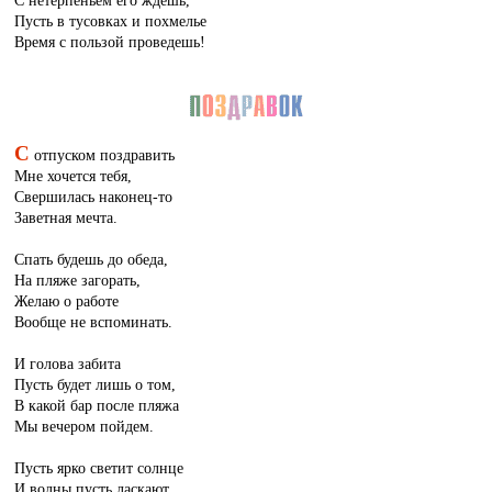
С нетерпеньем его ждешь,
Пусть в тусовках и похмелье
Время с пользой проведешь!
С
отпуском поздравить
Мне хочется тебя,
Свершилась наконец-то
Заветная мечта.
Спать будешь до обеда,
На пляже загорать,
Желаю о работе
Вообще не вспоминать.
И голова забита
Пусть будет лишь о том,
В какой бар после пляжа
Мы вечером пойдем.
Пусть ярко светит солнце
И волны пусть ласкают,