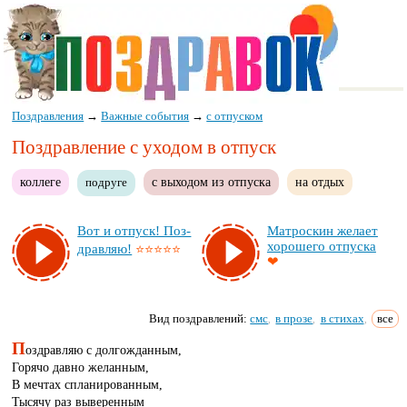
Поздравления
→
Важные события
→
с отпуском
Поздравление с уходом в отпуск
коллеге
с выходом из отпуска
на отдых
подруге
Вот и от­пуск! Поз­
Мат­рос­кин же­ла­ет
хо­ро­ше­го от­пус­ка
драв­ляю!
⭐⭐⭐⭐⭐
❤
Вид поздравлений:
смс
в прозе
в стихах
все
,
,
,
П
оздравляю с долгожданным,
Горячо давно желанным,
В мечтах спланированным,
Тысячу раз выверенным