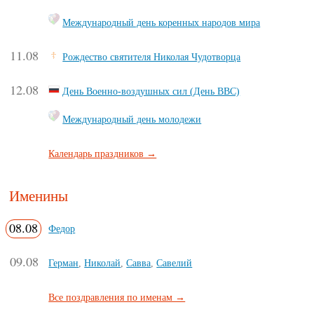
Международный день коренных народов мира
11.08
Рождество святителя Николая Чудотворца
12.08
День Военно-воздушных сил (День ВВС)
Международный день молодежи
Календарь праздников →
Именины
08.08
Федор
09.08
Герман
,
Николай
,
Савва
,
Савелий
Все поздравления по именам →